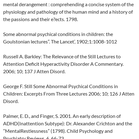
mental derangement : comprehending a concise system of the
physiology and pathology of the human mind and a history of
the passions and their e?ects. 1798.
Some abnormal psychical conditions in children: the
Goulstonian lectures”. The Lancet’, 1902;1:1008-1012
Russell A. Barkley: The Relevance of the Still Lectures to
Attention Deficit Hyperactivity Disorder A Commentary.
2006; 10; 137 J Atten Disord.
George F. Still Some Abnormal Psychical Conditions in
Children: Excerpts From Three Lectures 2006; 10; 126 J Atten
Disord.
Palmer, E. D., and Finger, S. 2001. An early description of
ADHD(Inattention Subtype): Dr. Alexander Crichton and the
”MentalRestlessness” (1798). Child Psychology and
Psychiatry Reviews, 6, 66-73.