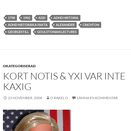
1798
1902
ADD
ADHD HISTORIA
ADHD HISTORISKA FAKTA
ALEXANDER
CRICHTON
GEORGESTILL
GOULSTONIAN LECTURES
OKATEGORISERAD
KORT NOTIS & YXI VAR INTE
KAXIG
23 NOVEMBER, 2008
O RAKEL O
LÄMNA EN KOMMENTAR