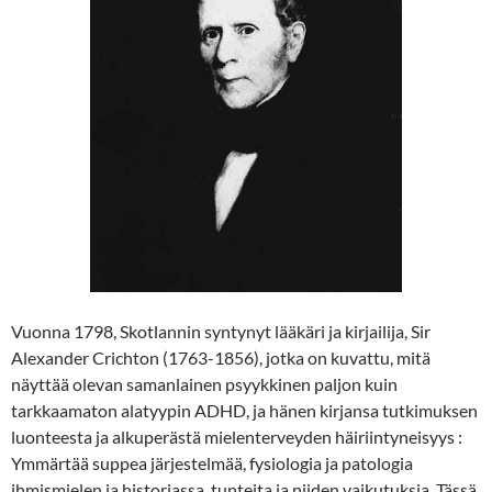
Vuonna 1798, Skotlannin syntynyt lääkäri ja kirjailija, Sir
Alexander Crichton (1763-1856), jotka on kuvattu, mitä
näyttää olevan samanlainen psyykkinen paljon kuin
tarkkaamaton alatyypin ADHD, ja hänen kirjansa tutkimuksen
luonteesta ja alkuperästä mielenterveyden häiriintyneisyys :
Ymmärtää suppea järjestelmää, fysiologia ja patologia
ihmismielen ja historiassa, tunteita ja niiden vaikutuksia. Tässä