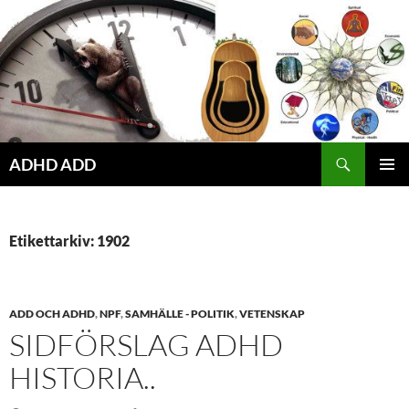
Hoppa
till
innehåll
ADHD ADD
PRIMÄR
MENY
Etikettarkiv: 1902
ADD OCH ADHD
,
NPF
,
SAMHÄLLE - POLITIK
,
VETENSKAP
SIDFÖRSLAG ADHD
HISTORIA..