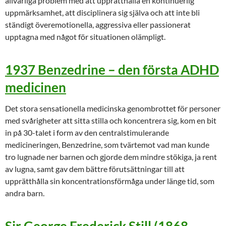
allvarliga problem med att upprätthålla en kontinuerlig
uppmärksamhet, att disciplinera sig själva och att inte bli
ständigt överemotionella, aggressiva eller passionerat
upptagna med något för situationen olämpligt.
1937 Benzedrine – den första ADHD
medicinen
Det stora sensationella medicinska genombrottet för personer
med svårigheter att sitta stilla och koncentrera sig, kom en bit
in på 30-talet i form av den centralstimulerande
medicineringen, Benzedrine, som tvärtemot vad man kunde
tro lugnade ner barnen och gjorde dem mindre stökiga, ja rent
av lugna, samt gav dem bättre förutsättningar till att
upprätthålla sin koncentrationsförmåga under länge tid, som
andra barn.
Sir George Frederick Still (1868-