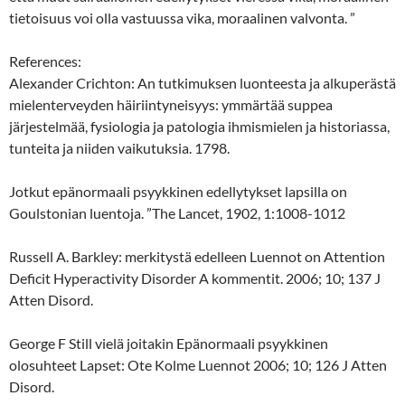
tietoisuus voi olla vastuussa vika, moraalinen valvonta. ”
References:
Alexander Crichton: An tutkimuksen luonteesta ja alkuperästä
mielenterveyden häiriintyneisyys: ymmärtää suppea
järjestelmää, fysiologia ja patologia ihmismielen ja historiassa,
tunteita ja niiden vaikutuksia. 1798.
Jotkut epänormaali psyykkinen edellytykset lapsilla on
Goulstonian luentoja. ”The Lancet, 1902, 1:1008-1012
Russell A. Barkley: merkitystä edelleen Luennot on Attention
Deficit Hyperactivity Disorder A kommentit. 2006; 10; 137 J
Atten Disord.
George F Still vielä joitakin Epänormaali psyykkinen
olosuhteet Lapset: Ote Kolme Luennot 2006; 10; 126 J Atten
Disord.