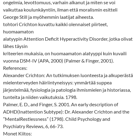
ongelmia, levottomuus, varhain alkanut ja miten se voi
vaikuttaa koulunkäyntiin, ilman että moralismin esitteli
George Still ja myöhemmin laatijat aiheesta.
tohtori Crichton kuvattu kaikki olennaiset piirteet,
huomaamaton
alatyypin Attention Deficit Hyperactivity Disorder, jotka olivat
lähes täysin
kriteerien mukaisia, on huomaamaton alatyyppi kuin kuvaili
vuonna DSM-IV (APA, 2000) (Palmer & Finger, 2001).
References:
Alexander Crichton: An tutkimuksen luonteesta ja alkuperästä
mielenterveyden häiriintyneisyys: ymmärtää suppea
järjestelmää, fysiologia ja patologia ihmismielen ja historiassa,
tunteita ja niiden vaikutuksia. 1798.
Palmer, E. D., and Finger, S. 2001. An early description of
ADHD(Inattention Subtype): Dr. Alexander Crichton and the
”MentalRestlessness” (1798). Child Psychology and
Psychiatry Reviews, 6, 66-73.
Monet Kiitos: