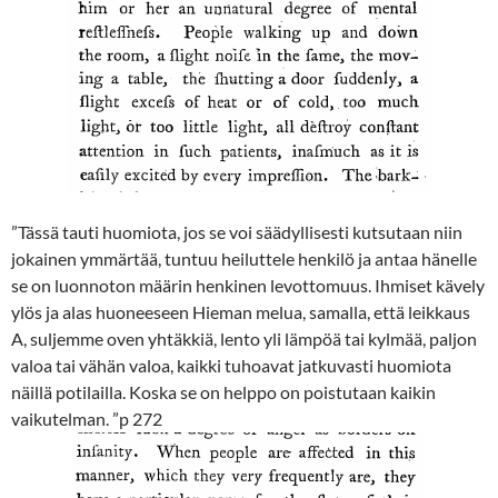
”Tässä tauti huomiota, jos se voi säädyllisesti kutsutaan niin
jokainen ymmärtää, tuntuu heiluttele henkilö ja antaa hänelle
se on luonnoton määrin henkinen levottomuus. Ihmiset kävely
ylös ja alas huoneeseen Hieman melua, samalla, että leikkaus
A, suljemme oven yhtäkkiä, lento yli lämpöä tai kylmää, paljon
valoa tai vähän valoa, kaikki tuhoavat jatkuvasti huomiota
näillä potilailla. Koska se on helppo on poistutaan kaikin
vaikutelman. ”p 272