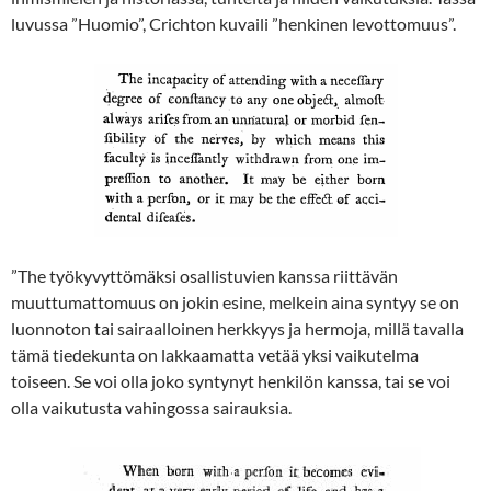
luvussa ”Huomio”, Crichton kuvaili ”henkinen levottomuus”.
”The työkyvyttömäksi osallistuvien kanssa riittävän
muuttumattomuus on jokin esine, melkein aina syntyy se on
luonnoton tai sairaalloinen herkkyys ja hermoja, millä tavalla
tämä tiedekunta on lakkaamatta vetää yksi vaikutelma
toiseen. Se voi olla joko syntynyt henkilön kanssa, tai se voi
olla vaikutusta vahingossa sairauksia.