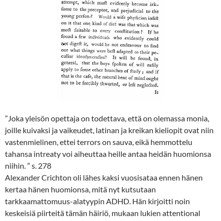
”Joka yleisön opettaja on todettava, että on olemassa monia,
joille kuivaksi ja vaikeudet, latinan ja kreikan kieliopit ovat niin
vastenmielinen, ettei terrors on sauva, eikä hemmottelu
tahansa intreaty voi aiheuttaa heille antaa heidän huomionsa
niihin. ” s. 278
Alexander Crichton oli lähes kaksi vuosisataa ennen hänen
kertaa hänen huomionsa, mitä nyt kutsutaan
tarkkaamattomuus-alatyypin ADHD. Hän kirjoitti noin
keskeisiä piirteitä tämän häiriö, mukaan lukien attentional