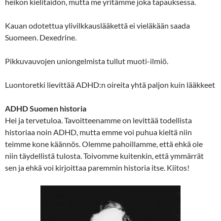
heikon kielitaidon, mutta me yritämme joka tapauksessa.
Kauan odotettua ylivilkkauslääkettä ei vieläkään saada
Suomeen. Dexedrine.
Pikkuvauvojen uniongelmista tullut muoti-ilmiö.
Luontoretki lievittää ADHD:n oireita yhtä paljon kuin lääkkeet
ADHD Suomen historia
Hei ja tervetuloa. Tavoitteenamme on levittää todellista
historiaa noin ADHD, mutta emme voi puhua kieltä niin
teimme kone käännös. Olemme pahoillamme, että ehkä ole
niin täydellistä tulosta. Toivomme kuitenkin, että ymmärrät
sen ja ehkä voi kirjoittaa paremmin historia itse. Kiitos!