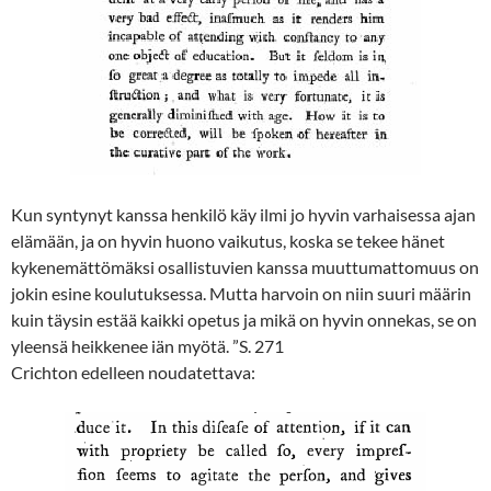
Kun syntynyt kanssa henkilö käy ilmi jo hyvin varhaisessa ajan
elämään, ja on hyvin huono vaikutus, koska se tekee hänet
kykenemättömäksi osallistuvien kanssa muuttumattomuus on
jokin esine koulutuksessa. Mutta harvoin on niin suuri määrin
kuin täysin estää kaikki opetus ja mikä on hyvin onnekas, se on
yleensä heikkenee iän myötä. ”S. 271
Crichton edelleen noudatettava: