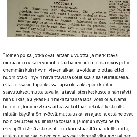
”Toinen poika, jotka ovat iältään 6 vuotta, ja merkittävä
moraalinen vika ei voinut pitää hänen huomionsa myös pelin
enemmän kuin hyvin lyhyen aikaa, ja voidaan olettaa, ettei
huomiota oli hyvin havaittavissa koulussa, sillä seurauksella,
että Joissakin tapauksissa lapsi oli taaksepäin koulun
saavutukset, mutta tavalla, ja tavallisten keskustelu hän näytti
niin kirkas ja älykäs kuin mikä tahansa lapsi voisi olla. Nämä
huomiot, luonne vika saattaa vaikuttaa spekulatiivisia olisi
mitään käytännön hyötyä, mutta uskallan ajatella, että ne ovat
noin perusteella kliinisissä tosiasia, ja minun syytä heitä
eteenpäin tässä asiakaspiiri on korostaa sitä mahdollisuutta,
että muut sairaalloinen edellytykset vieressä vika, moraalinen