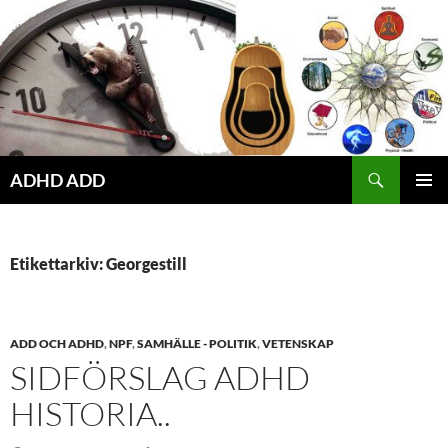
Hoppa
till
innehåll
ADHD ADD
PRIMÄR
MENY
Etikettarkiv: Georgestill
ADD OCH ADHD
,
NPF
,
SAMHÄLLE - POLITIK
,
VETENSKAP
SIDFÖRSLAG ADHD
HISTORIA..