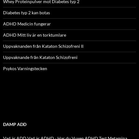
Whey Proteinpulver mot Diabetes typ 2
Diabetes typ 2 kan botas
ADHD Medicin fungerar
ADHD Mitt liv är en torktumlare
Uppvaknanden från Kataton Schizofreni II
Uppvaknande från Kataton Schizofreni
Psykos Varningstecken
DAMP ADD
Vad är ADD
Vad är ADHD
-
Har du Vuxen ADHD Test
Metamina