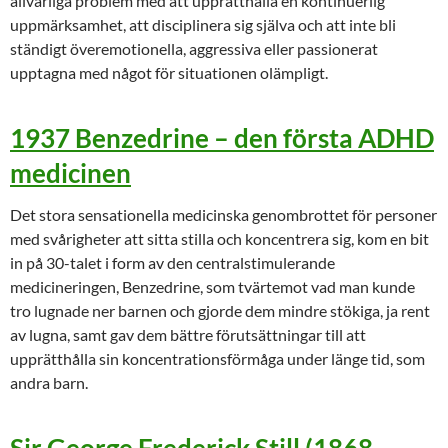
allvarliga problem med att upprätthålla en kontinuerlig
uppmärksamhet, att disciplinera sig själva och att inte bli
ständigt överemotionella, aggressiva eller passionerat
upptagna med något för situationen olämpligt.
1937 Benzedrine – den första ADHD
medicinen
Det stora sensationella medicinska genombrottet för personer
med svårigheter att sitta stilla och koncentrera sig, kom en bit
in på 30-talet i form av den centralstimulerande
medicineringen, Benzedrine, som tvärtemot vad man kunde
tro lugnade ner barnen och gjorde dem mindre stökiga, ja rent
av lugna, samt gav dem bättre förutsättningar till att
upprätthålla sin koncentrationsförmåga under länge tid, som
andra barn.
Sir George Frederick Still (1868-