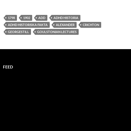
1798
1902
ADD
ADHD HISTORIA
ADHD HISTORISKA FAKTA
ALEXANDER
CRICHTON
GEORGESTILL
GOULSTONIAN LECTURES
FEED