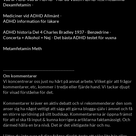
Dexamfetamin
-
Mediciner vid ADHD Allmänt
-
ADHD information för läkare
ADHD historia Del 4 Charles Bradley 1937 - Benzedrine
-
Concerta + Alkohol = Nej
-
Det bästa ADHD testet för vuxna
Metamfetamin Meth
-----------------------------------------------
Om kommentarer
Vi koncentrerar oss just nu hårt på annat arbete. Vilket gör att frågor
kommentarer, etc, kommer i tredje eller fjärde hand. Vi tackar djupt
för visad förståelse för det.
Kommentarer kräver en aktiv debatt och vi rekommenderar den som
anser sig ha något vettigt att säga att gärna blogga själv i ämnet och få
en större spridning på sitt budskap. Kommentarerna är öppna främst
för att vi ska få input & kunna korrigera artiklarna faktamässigt. Och
därmed hålla en bra nivå. Det är det viktigaste här och nu.
Hittar du inte svar på dina frågor direkt, testa att söka lite här eller