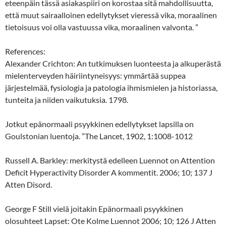
eteenpäin tässä asiakaspiiri on korostaa sitä mahdollisuutta,
että muut sairaalloinen edellytykset vieressä vika, moraalinen
tietoisuus voi olla vastuussa vika, moraalinen valvonta. ”
References:
Alexander Crichton: An tutkimuksen luonteesta ja alkuperästä
mielenterveyden häiriintyneisyys: ymmärtää suppea
järjestelmää, fysiologia ja patologia ihmismielen ja historiassa,
tunteita ja niiden vaikutuksia. 1798.
Jotkut epänormaali psyykkinen edellytykset lapsilla on
Goulstonian luentoja. ”The Lancet, 1902, 1:1008-1012
Russell A. Barkley: merkitystä edelleen Luennot on Attention
Deficit Hyperactivity Disorder A kommentit. 2006; 10; 137 J
Atten Disord.
George F Still vielä joitakin Epänormaali psyykkinen
olosuhteet Lapset: Ote Kolme Luennot 2006; 10; 126 J Atten