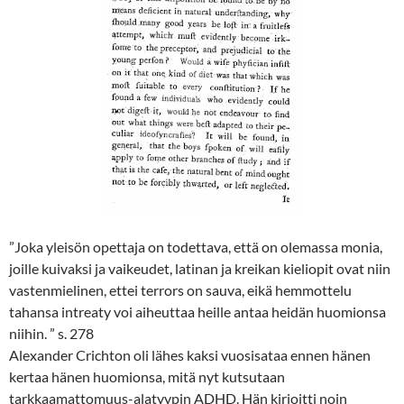
”Joka yleisön opettaja on todettava, että on olemassa monia,
joille kuivaksi ja vaikeudet, latinan ja kreikan kieliopit ovat niin
vastenmielinen, ettei terrors on sauva, eikä hemmottelu
tahansa intreaty voi aiheuttaa heille antaa heidän huomionsa
niihin. ” s. 278
Alexander Crichton oli lähes kaksi vuosisataa ennen hänen
kertaa hänen huomionsa, mitä nyt kutsutaan
tarkkaamattomuus-alatyypin ADHD. Hän kirjoitti noin