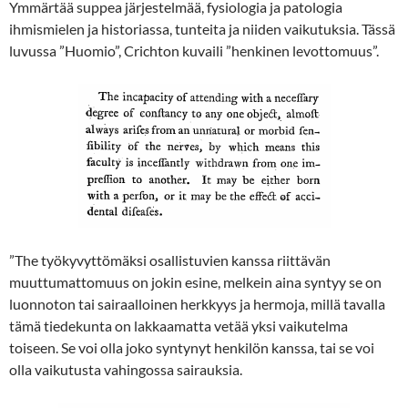
Ymmärtää suppea järjestelmää, fysiologia ja patologia
ihmismielen ja historiassa, tunteita ja niiden vaikutuksia. Tässä
luvussa ”Huomio”, Crichton kuvaili ”henkinen levottomuus”.
”The työkyvyttömäksi osallistuvien kanssa riittävän
muuttumattomuus on jokin esine, melkein aina syntyy se on
luonnoton tai sairaalloinen herkkyys ja hermoja, millä tavalla
tämä tiedekunta on lakkaamatta vetää yksi vaikutelma
toiseen. Se voi olla joko syntynyt henkilön kanssa, tai se voi
olla vaikutusta vahingossa sairauksia.