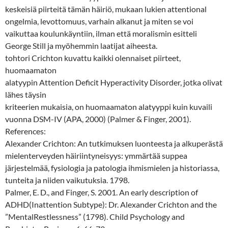
keskeisiä piirteitä tämän häiriö, mukaan lukien attentional
ongelmia, levottomuus, varhain alkanut ja miten se voi
vaikuttaa koulunkäyntiin, ilman että moralismin esitteli
George Still ja myöhemmin laatijat aiheesta.
tohtori Crichton kuvattu kaikki olennaiset piirteet,
huomaamaton
alatyypin Attention Deficit Hyperactivity Disorder, jotka olivat
lähes täysin
kriteerien mukaisia, on huomaamaton alatyyppi kuin kuvaili
vuonna DSM-IV (APA, 2000) (Palmer & Finger, 2001).
References:
Alexander Crichton: An tutkimuksen luonteesta ja alkuperästä
mielenterveyden häiriintyneisyys: ymmärtää suppea
järjestelmää, fysiologia ja patologia ihmismielen ja historiassa,
tunteita ja niiden vaikutuksia. 1798.
Palmer, E. D., and Finger, S. 2001. An early description of
ADHD(Inattention Subtype): Dr. Alexander Crichton and the
”MentalRestlessness” (1798). Child Psychology and