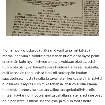
”Toinen poika, jotka ovat iältään 6 vuotta, ja merkittävä
moraalinen vika ei voinut pitää hänen huomionsa myös pelin
enemmän kuin hyvin lyhyen aikaa, ja voidaan olettaa, ettei
huomiota oli hyvin havaittavissa koulussa, sillä seurauksella,
että Joissakin tapauksissa lapsi oli taaksepäin koulun
saavutukset, mutta tavalla, ja tavallisten keskustelu hän näytti
niin kirkas ja älykäs kuin mikä tahansa lapsi voisi olla. Nämä
huomiot, luonne vika saattaa vaikuttaa spekulatiivisia olisi
mitään käytännön hyötyä, mutta uskallan ajatella, että ne ovat
noin perusteella kliinisissä tosiasia, ja minun syytä heitä