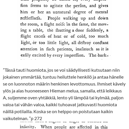
”Tässä tauti huomiota, jos se voi säädyllisesti kutsutaan niin
jokainen ymmärtää, tuntuu heiluttele henkilö ja antaa hänelle
se on luonnoton määrin henkinen levottomuus. Ihmiset kävely
ylös ja alas huoneeseen Hieman melua, samalla, että leikkaus
A, suljemme oven yhtäkkiä, lento yli lämpöä tai kylmää, paljon
valoa tai vähän valoa, kaikki tuhoavat jatkuvasti huomiota
näillä potilailla. Koska se on helppo on poistutaan kaikin
vaikutelman. ”p 272