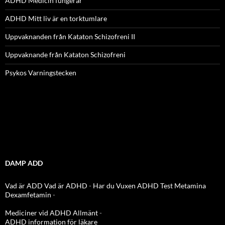
ADHD Medicin fungerar
ADHD Mitt liv är en torktumlare
Uppvaknanden från Kataton Schizofreni II
Uppvaknande från Kataton Schizofreni
Psykos Varningstecken
DAMP ADD
Vad är ADD
Vad är ADHD
-
Har du Vuxen ADHD Test
Metamina
Dexamfetamin
-
Mediciner vid ADHD Allmänt
-
ADHD information för läkare