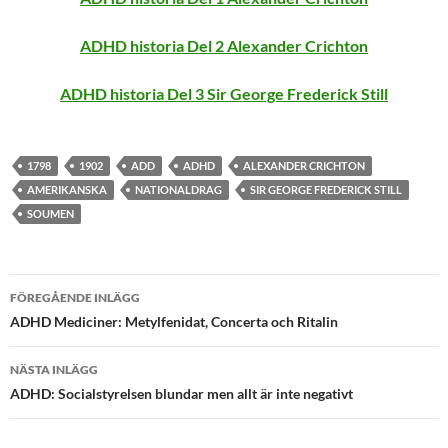
ADHD historia Del 2 Alexander Crichton
ADHD historia Del 3 Sir George Frederick Still
1798
1902
ADD
ADHD
ALEXANDER CRICHTON
AMERIKANSKA
NATIONALDRAG
SIR GEORGE FREDERICK STILL
SOUMEN
Inläggsnavigering
FÖREGÅENDE INLÄGG
ADHD Mediciner: Metylfenidat, Concerta och Ritalin
NÄSTA INLÄGG
ADHD: Socialstyrelsen blundar men allt är inte negativt