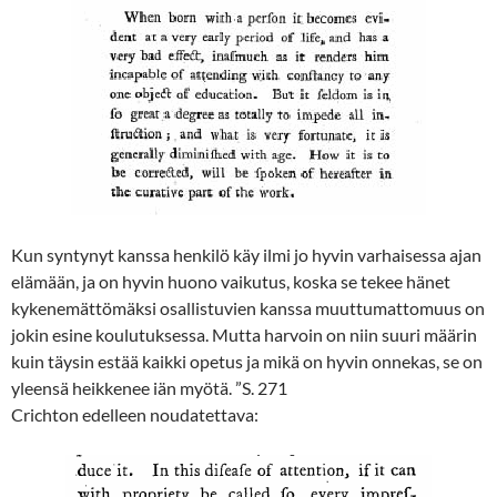
Kun syntynyt kanssa henkilö käy ilmi jo hyvin varhaisessa ajan
elämään, ja on hyvin huono vaikutus, koska se tekee hänet
kykenemättömäksi osallistuvien kanssa muuttumattomuus on
jokin esine koulutuksessa. Mutta harvoin on niin suuri määrin
kuin täysin estää kaikki opetus ja mikä on hyvin onnekas, se on
yleensä heikkenee iän myötä. ”S. 271
Crichton edelleen noudatettava: