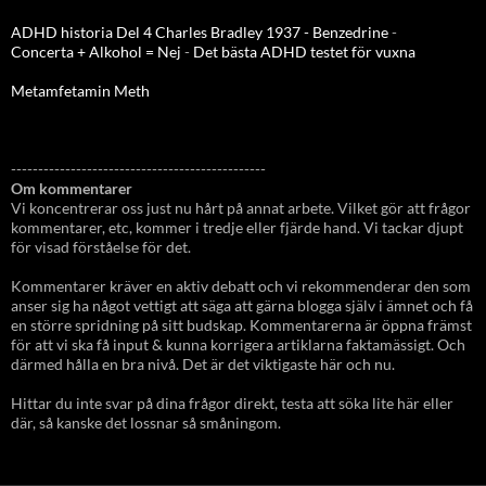
ADHD historia Del 4 Charles Bradley 1937 - Benzedrine
-
Concerta + Alkohol = Nej
-
Det bästa ADHD testet för vuxna
Metamfetamin Meth
-----------------------------------------------
Om kommentarer
Vi koncentrerar oss just nu hårt på annat arbete. Vilket gör att frågor
kommentarer, etc, kommer i tredje eller fjärde hand. Vi tackar djupt
för visad förståelse för det.
Kommentarer kräver en aktiv debatt och vi rekommenderar den som
anser sig ha något vettigt att säga att gärna blogga själv i ämnet och få
en större spridning på sitt budskap. Kommentarerna är öppna främst
för att vi ska få input & kunna korrigera artiklarna faktamässigt. Och
därmed hålla en bra nivå. Det är det viktigaste här och nu.
Hittar du inte svar på dina frågor direkt, testa att söka lite här eller
där, så kanske det lossnar så småningom.