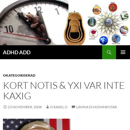
Hoppa
till
innehåll
ADHD ADD
PRIMÄR
MENY
OKATEGORISERAD
KORT NOTIS & YXI VAR INTE
KAXIG
23 NOVEMBER, 2008
O RAKEL O
LÄMNA EN KOMMENTAR