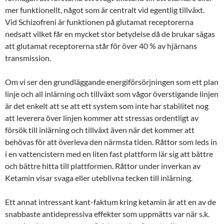
mer funktionellt, något som är centralt vid egentlig tillväxt.
Vid Schizofreni är funktionen på glutamat receptorerna
nedsatt vilket får en mycket stor betydelse då de brukar sägas
att glutamat receptorerna står för över 40 % av hjärnans
transmission.
Om vi ser den grundläggande energiförsörjningen som ett plan
linje och all inlärning och tillväxt som vågor överstigande linjen
är det enkelt att se att ett system som inte har stabilitet nog
att leverera över linjen kommer att stressas ordentligt av
försök till inlärning och tillväxt även när det kommer att
behövas för att överleva den närmsta tiden. Råttor som leds in
i en vattencistern med en liten fast plattform lär sig att bättre
och bättre hitta till plattformen. Råttor under inverkan av
Ketamin visar svaga eller uteblivna tecken till inlärning.
Ett annat intressant kant-faktum kring ketamin är att en av de
snabbaste antidepressiva effekter som uppmätts var när s.k.