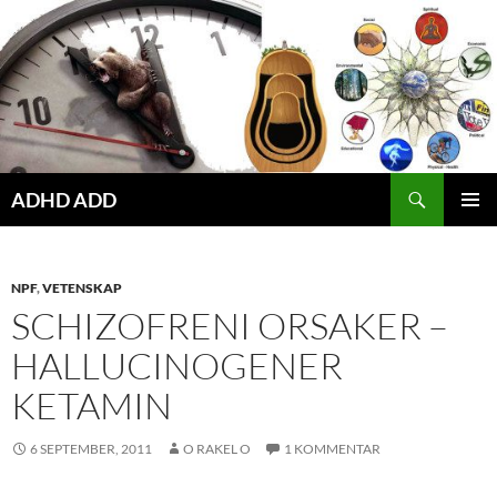
Hoppa
till
innehåll
ADHD ADD
PRIMÄR
MENY
NPF
,
VETENSKAP
SCHIZOFRENI ORSAKER –
HALLUCINOGENER
KETAMIN
6 SEPTEMBER, 2011
O RAKEL O
1 KOMMENTAR