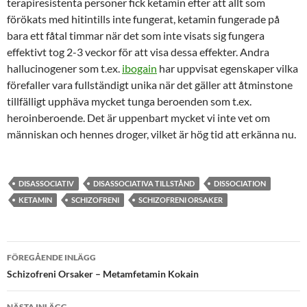
terapiresistenta personer fick ketamin efter att allt som
förökats med hitintills inte fungerat, ketamin fungerade på
bara ett fåtal timmar när det som inte visats sig fungera
effektivt tog 2-3 veckor för att visa dessa effekter. Andra
hallucinogener som t.ex.
ibogain
har uppvisat egenskaper vilka
förefaller vara fullständigt unika när det gäller att åtminstone
tillfälligt upphäva mycket tunga beroenden som t.ex.
heroinberoende. Det är uppenbart mycket vi inte vet om
människan och hennes droger, vilket är hög tid att erkänna nu.
DISASSOCIATIV
DISASSOCIATIVA TILLSTÅND
DISSOCIATION
KETAMIN
SCHIZOFRENI
SCHIZOFRENI ORSAKER
Inläggsnavigering
FÖREGÅENDE INLÄGG
Schizofreni Orsaker – Metamfetamin Kokain
NÄSTA INLÄGG