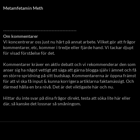
Metamfetamin Meth
-----------------------------------------------
Om kommentarer
Vi koncentrerar oss just nu hårt på annat arbete. Vilket gör att frågor
kommentarer, etc, kommer i tredje eller fjärde hand. Vi tackar djupt
för visad förståelse för det.
Kommentarer kräver en aktiv debatt och vi rekommenderar den som
anser sig ha något vettigt att säga att gärna blogga själv i ämnet och få
en större spridning på sitt budskap. Kommentarerna är öppna främst
för att vi ska få input & kunna korrigera artiklarna faktamässigt. Och
därmed hålla en bra nivå. Det är det viktigaste här och nu.
Hittar du inte svar på dina frågor direkt, testa att söka lite här eller
där, så kanske det lossnar så småningom.