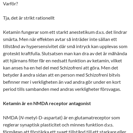
Varför?
Tja, det är strikt rationellt
Ketamin fungerar som ett starkt anestetikum d.v.s. det lindrar
smärta. Men när effekten avtar så inträder inte sällan ett
tillstånd av hypersensivitet där små intryck kan upplevas som
groteskt kraftfulla. Slutsatsen man kan dra av det är måhända
att hjärnans filter får en nedsatt funktion av ketamin, vilket
kan anses ha en hel del med Schizofreni att göra. Men det
betyder å andra sidan att en person med Schizofreni bitvis
befinner mer i verkligheten än vad andra gör under en kort
period tills sambanden med andras verkligheter försvagas.
Ketamin är en NMDA receptor antagonist
NMDA (
N
-metyl-D-aspartat) är en glutamatreceptor som
reglerar synaptisk plasticitet och minnes funktion d.v.s.
förmågan att förstärka ett svagt tillstånd till ett starkare eller