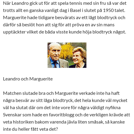
När Leandro gick ut för att spela tennis med sin fru så var det
trotts allt en ganska vanligt dag i Basel i slutet på 1950 talet.
Marguerite hade tidigare besvärats av ett lågt blodtryck och
därför så beslöt hon att sig för att pröva en av sin mans
upptäckter vilket de båda visste kunde höja blodtryck något.
Leandro och Marguerite
Matchen slutade bra och Marguerite verkade inte ha haft
några besvär av sitt låga blodtryck, det hela kunde väl mycket
väl ha slutat där om det inte vore för några väldigt nyfikna
Svenskar som hade en favoritblogg och de verkligen krävde att
veta historiken bakom varenda jävla liten småsak, så kanske
inte du heller fått veta det?