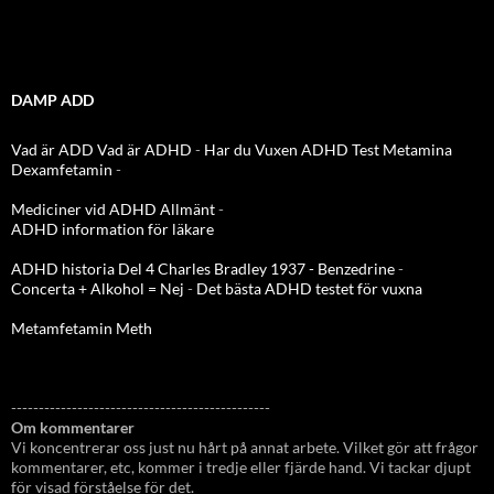
DAMP ADD
Vad är ADD
Vad är ADHD
-
Har du Vuxen ADHD Test
Metamina
Dexamfetamin
-
Mediciner vid ADHD Allmänt
-
ADHD information för läkare
ADHD historia Del 4 Charles Bradley 1937 - Benzedrine
-
Concerta + Alkohol = Nej
-
Det bästa ADHD testet för vuxna
Metamfetamin Meth
-----------------------------------------------
Om kommentarer
Vi koncentrerar oss just nu hårt på annat arbete. Vilket gör att frågor
kommentarer, etc, kommer i tredje eller fjärde hand. Vi tackar djupt
för visad förståelse för det.