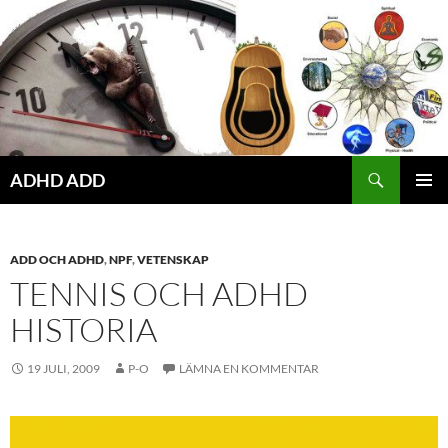
Hoppa
till
innehåll
ADHD ADD
PRIMÄR
MENY
ADD OCH ADHD
,
NPF
,
VETENSKAP
TENNIS OCH ADHD
HISTORIA
19 JULI, 2009
P-O
LÄMNA EN KOMMENTAR