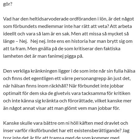
gör?
Vad har den heltidsarvoderade ordföranden i lön, är det något
som förbundets medlemmar inte har rätt att veta? Att arbeta
ideellt och vara så lam är en sak. Men att missa så mycket så
länge – Nej. Nej nej. Inte ens en historia har man brytt sig om
att ta fram. Men gnälla på de som kritiserar den faktiska
lamheten det är man fanimej pigga på.
Den verkliga kränkningen ligger i de som inte når sin fulla hälsa
och finns det egentligen ett värre personangrepp än just det,
när hälsan finns inom räckhåll? När förbundet inte jobbar
optimalt för dem ska de givetvis vara tacksamma för kritiken
och inte känna sig kränkta och förorättade, vilket kanske mer
än något annat visar att man glömt vem man jobbar för.
Kanske skulle vara bättre om ni höll käften med dravlet och
inser varför riksförbundet har ett existensberättigande? Jag
tror inte det är för att tramsa med de som kommer med