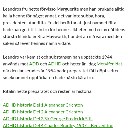
Leandros fru hette förvisso Marguerite men han brukade alltid
kalla henne för något annat, det var inte subba, hora,
presidenten utan:Rita. En del berättar att just namnet Rita
hade han gett till sin fru för hennes likheter med en av dåtidens
största filmidoler Rita Hayworth, hur det än må vara med den
saken så lever hennes namn vidare.
Leandro var kemist och substansen han upptäckte 1944
används mot
ADD
och
ADHD
och heter än idag
Metylfenidat,
när den lanserades år 1954 hade preparatet fått döpts efter
smeknamnet upptäckaren hade på sin kära fru.
Ritalin hette preparatet och resten är historia.
ADHD historia Del 1 Alexander Crichton
ADHD historia Del 2 Alexander Crichton
ADHD historia Del 3 Sir George Frederick Still
ADHD historia Del 4 Charles Bradley 1937 – Benzedrine