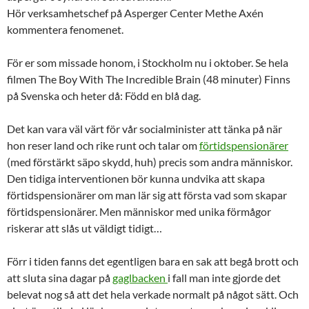
Hör verksamhetschef på Asperger Center Methe Axén
kommentera fenomenet.
För er som missade honom, i Stockholm nu i oktober. Se hela
filmen The Boy With The Incredible Brain (48 minuter) Finns
på Svenska och heter då: Född en blå dag.
Det kan vara väl värt för vår socialminister att tänka på när
hon reser land och rike runt och talar om
förtidspensionärer
(med förstärkt säpo skydd, huh) precis som andra människor.
Den tidiga interventionen bör kunna undvika att skapa
förtidspensionärer om man lär sig att första vad som skapar
förtidspensionärer. Men människor med unika förmågor
riskerar att slås ut väldigt tidigt…
Förr i tiden fanns det egentligen bara en sak att begå brott och
att sluta sina dagar på
gaglbacken
i fall man inte gjorde det
belevat nog så att det hela verkade normalt på något sätt. Och