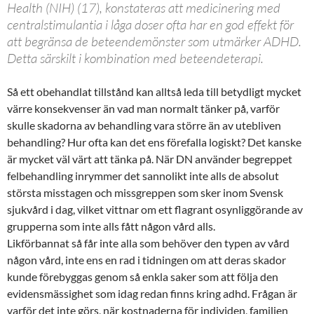
Health (NIH) (17), konstateras att medicinering med
centralstimulantia i låga doser ofta har en god effekt för
att begränsa de beteendemönster som utmärker ADHD.
Detta särskilt i kombination med beteendeterapi.
Så ett obehandlat tillstånd kan alltså leda till betydligt mycket
värre konsekvenser än vad man normalt tänker på, varför
skulle skadorna av behandling vara större än av utebliven
behandling? Hur ofta kan det ens förefalla logiskt? Det kanske
är mycket väl värt att tänka på. När DN använder begreppet
felbehandling inrymmer det sannolikt inte alls de absolut
största misstagen och missgreppen som sker inom Svensk
sjukvård i dag, vilket vittnar om ett flagrant osynliggörande av
grupperna som inte alls fått någon vård alls.
Likförbannat så får inte alla som behöver den typen av vård
någon vård, inte ens en rad i tidningen om att deras skador
kunde förebyggas genom så enkla saker som att följa den
evidensmässighet som idag redan finns kring adhd. Frågan är
varför det inte görs, när kostnaderna för individen, familjen