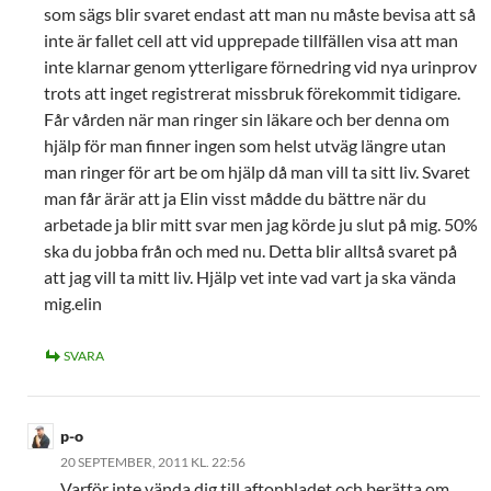
som sägs blir svaret endast att man nu måste bevisa att så
inte är fallet cell att vid upprepade tillfällen visa att man
inte klarnar genom ytterligare förnedring vid nya urinprov
trots att inget registrerat missbruk förekommit tidigare.
Får vården när man ringer sin läkare och ber denna om
hjälp för man finner ingen som helst utväg längre utan
man ringer för art be om hjälp då man vill ta sitt liv. Svaret
man får ärär att ja Elin visst mådde du bättre när du
arbetade ja blir mitt svar men jag körde ju slut på mig. 50%
ska du jobba från och med nu. Detta blir alltså svaret på
att jag vill ta mitt liv. Hjälp vet inte vad vart ja ska vända
mig.elin
SVARA
p-o
20 SEPTEMBER, 2011 KL. 22:56
Varför inte vända dig till aftonbladet och berätta om