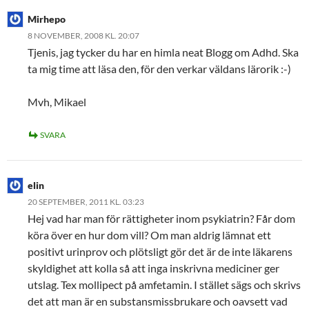
Mirhepo
8 NOVEMBER, 2008 KL. 20:07
Tjenis, jag tycker du har en himla neat Blogg om Adhd. Ska
ta mig time att läsa den, för den verkar väldans lärorik :-)
Mvh, Mikael
SVARA
elin
20 SEPTEMBER, 2011 KL. 03:23
Hej vad har man för rättigheter inom psykiatrin? Får dom
köra över en hur dom vill? Om man aldrig lämnat ett
positivt urinprov och plötsligt gör det är de inte läkarens
skyldighet att kolla så att inga inskrivna mediciner ger
utslag. Tex mollipect på amfetamin. I stället sägs och skrivs
det att man är en substansmissbrukare och oavsett vad