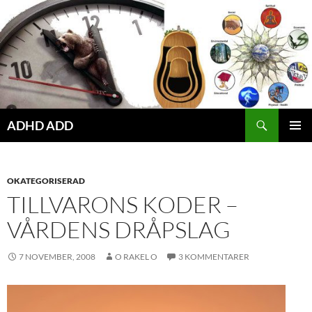
Hoppa
till
innehåll
ADHD ADD
PRIMÄR
MENY
OKATEGORISERAD
TILLVARONS KODER –
VÅRDENS DRÅPSLAG
7 NOVEMBER, 2008
O RAKEL O
3 KOMMENTARER