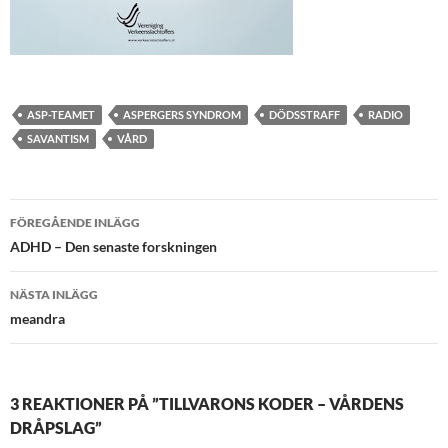
ASP-TEAMET
ASPERGERS SYNDROM
DÖDSSTRAFF
RADIO
SAVANTISM
VÅRD
Inläggsnavigering
FÖREGÅENDE INLÄGG
ADHD – Den senaste forskningen
NÄSTA INLÄGG
meandra
3 REAKTIONER PÅ ”TILLVARONS KODER – VÅRDENS
DRÅPSLAG”