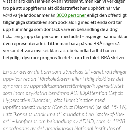
visst är artikeln i länken ovan intressant, men kan vi verkligen
tro på att uppgifterna att dödsstraffet har upphört när vår
vård
varje år dödar mer än
3000 personer
enligt den offentligt
tillgängliga statistiken som dock aldrig med ett enda ord tar
upp hur många som dör tack vare en behandling de aldrig
fick…. en grupp där personer med adhd – asperger sannolikt är
överrepresenterade i. Tittar man bara på vad BRÅ säger så
verkar det vara mycket klart att obehandlad adhd har en
betydligt dystrare prognos än det stora flertalet. BRÅ skriver
En stor del av de barn som utvecklas till vanebrottslingar
uppvisar redan i förskoleåldern eller i tidig skolålder det
syndrom av uppmärksamhetsstörningar/hyperaktivitet
som inom psykiatrin benämns ADHD(Attention Deficit
Hyperactive Disorder), ofta i kombination med
uppförandestörningar (Conduct Disorder) (se sid 15-16).
I ett ”konsensusdokument” grundat på en ”state-of-the-
art” – konferens om behandling av ADHD, som år 1998
anordnades av det amerikanska National Institutes of