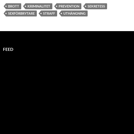
BROTT
KRIMINALITET
PREVENTION
SEKRETESS
SEXFÖRBRYTARE
STRAFF
UTHÄNGNING
FEED