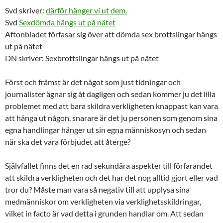
Svd skriver:
därför hänger vi ut dem.
Svd
Sexdömda hängs ut på nätet
Aftonbladet förfasar sig över att dömda sex brottslingar hängs
ut på nätet
DN skriver: Sexbrottslingar hängs ut på nätet
Först och främst är det något som just tidningar och
journalister ägnar sig åt dagligen och sedan kommer ju det lilla
problemet med att bara skildra verkligheten knappast kan vara
att hänga ut någon, snarare är det ju personen som genom sina
egna handlingar hänger ut sin egna människosyn och sedan
när ska det vara förbjudet att återge?
Självfallet finns det en rad sekundära aspekter till förfarandet
att skildra verkligheten och det har det nog alltid gjort eller vad
tror du? Måste man vara så negativ till att upplysa sina
medmänniskor om verkligheten via verklighetsskildringar,
vilket in facto är vad detta i grunden handlar om. Att sedan