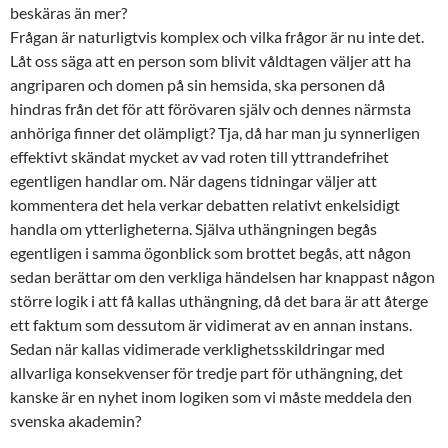
beskäras än mer?
Frågan är naturligtvis komplex och vilka frågor är nu inte det.
Låt oss säga att en person som blivit våldtagen väljer att ha
angriparen och domen på sin hemsida, ska personen då
hindras från det för att förövaren själv och dennes närmsta
anhöriga finner det olämpligt? Tja, då har man ju synnerligen
effektivt skändat mycket av vad roten till yttrandefrihet
egentligen handlar om. När dagens tidningar väljer att
kommentera det hela verkar debatten relativt enkelsidigt
handla om ytterligheterna. Själva uthängningen begås
egentligen i samma ögonblick som brottet begås, att någon
sedan berättar om den verkliga händelsen har knappast någon
större logik i att få kallas uthängning, då det bara är att återge
ett faktum som dessutom är vidimerat av en annan instans.
Sedan när kallas vidimerade verklighetsskildringar med
allvarliga konsekvenser för tredje part för uthängning, det
kanske är en nyhet inom logiken som vi måste meddela den
svenska akademin?