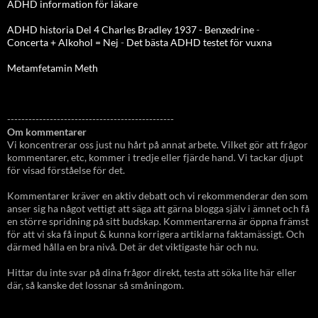
ADHD information för läkare
ADHD historia Del 4 Charles Bradley 1937 - Benzedrine
-
Concerta + Alkohol = Nej
-
Det bästa ADHD testet för vuxna
Metamfetamin Meth
-----------------------------------------------
Om kommentarer
Vi koncentrerar oss just nu hårt på annat arbete. Vilket gör att frågor
kommentarer, etc, kommer i tredje eller fjärde hand. Vi tackar djupt
för visad förståelse för det.
Kommentarer kräver en aktiv debatt och vi rekommenderar den som
anser sig ha något vettigt att säga att gärna blogga själv i ämnet och få
en större spridning på sitt budskap. Kommentarerna är öppna främst
för att vi ska få input & kunna korrigera artiklarna faktamässigt. Och
därmed hålla en bra nivå. Det är det viktigaste här och nu.
Hittar du inte svar på dina frågor direkt, testa att söka lite här eller
där, så kanske det lossnar så småningom.