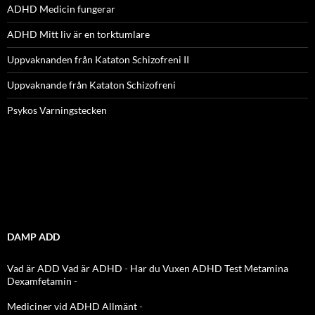
ADHD Medicin fungerar
ADHD Mitt liv är en torktumlare
Uppvaknanden från Kataton Schizofreni II
Uppvaknande från Kataton Schizofreni
Psykos Varningstecken
DAMP ADD
Vad är ADD
Vad är ADHD
-
Har du Vuxen ADHD Test
Metamina
Dexamfetamin
-
Mediciner vid ADHD Allmänt
-