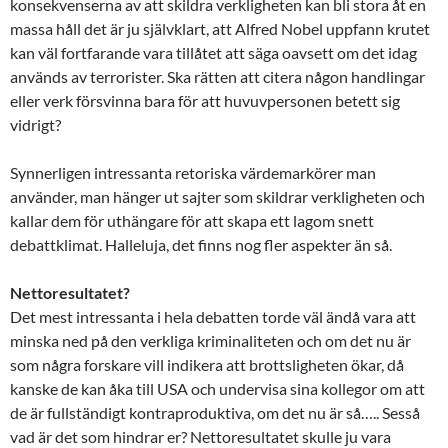
konsekvenserna av att skildra verkligheten kan bli stora åt en
massa håll det är ju självklart, att Alfred Nobel uppfann krutet
kan väl fortfarande vara tillåtet att säga oavsett om det idag
används av terrorister. Ska rätten att citera någon handlingar
eller verk försvinna bara för att huvuvpersonen betett sig
vidrigt?
Synnerligen intressanta retoriska värdemarkörer man
använder, man hänger ut sajter som skildrar verkligheten och
kallar dem för uthängare för att skapa ett lagom snett
debattklimat. Halleluja, det finns nog fler aspekter än så.
Nettoresultatet?
Det mest intressanta i hela debatten torde väl ändå vara att
minska ned på den verkliga kriminaliteten och om det nu är
som några forskare vill indikera att brottsligheten ökar, då
kanske de kan åka till USA och undervisa sina kollegor om att
de är fullständigt kontraproduktiva, om det nu är så….. Sesså
vad är det som hindrar er? Nettoresultatet skulle ju vara