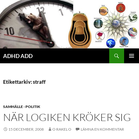
Hoppa
till
innehåll
ADHD ADD
PRIMÄR
MENY
Etikettarkiv: straff
SAMHÄLLE - POLITIK
NÄR LOGIKEN KRÖKER SIG
15 DECEMBER, 2008
O RAKEL O
LÄMNA EN KOMMENTAR