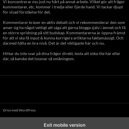
Vi koncentrerar oss just nu hårt på annat arbete. Vilket gör att frågor
kommentarer, etc, kommer i tredje eller fjärde hand. Vi tackar djupt
för visad förståelse för det.
Kommentarer kräver en aktiv debatt och vi rekommenderar den som
anser sig ha något vettigt att säga att gärna blogga själv i ämnet och få
en större spridning på sitt budskap. Kommentarerna är öppna främst
för att vi ska få input & kunna korrigera artiklarna faktamässigt. Och
därmed hålla en bra nivå. Det är det viktigaste här och nu.
Hittar du inte svar på dina frågor direkt, testa att söka lite här eller
där, så kanske det lossnar så småningom.
Drivs med WordPress
Exit mobile version