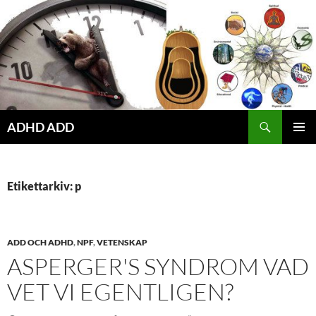
Hoppa
till
innehåll
ADHD ADD
PRIMÄR
MENY
Etikettarkiv: p
ADD OCH ADHD
,
NPF
,
VETENSKAP
ASPERGER'S SYNDROM VAD
VET VI EGENTLIGEN?