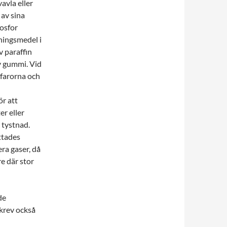
avla eller
av sina
osfor
ningsmedel i
v paraffin
av gummi. Vid
 farorna och
ör att
er eller
 tystnad.
ittades
era gaser, då
re där stor
de
krev också