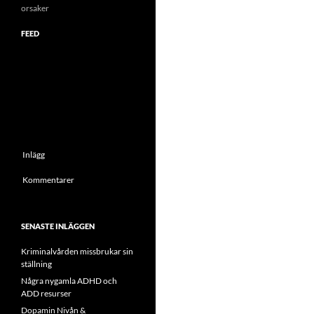
orsaker
FEED
Inlägg
Kommentarer
SENASTE INLÄGGEN
Kriminalvården missbrukar sin
ställning
Några nygamla ADHD och
ADD resurser
Dopamin Nivån &