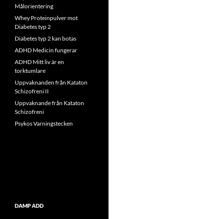
Målorientering
Whey Proteinpulver mot
Diabetes typ 2
Diabetes typ 2 kan botas
ADHD Medicin fungerar
ADHD Mitt liv är en
torktumlare
Uppvaknanden från Kataton
Schizofreni II
Uppvaknande från Kataton
Schizofreni
Psykos Varningstecken
DAMP ADD