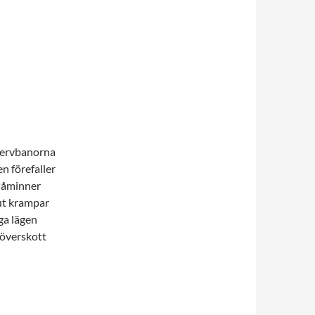
 nervbanorna
n förefaller
 Påminner
lut krampar
ga lägen
 överskott