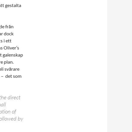
tt gestalta
de från
ar dock
 i ett
s Oliver’s
t galenskap
e plan.
li svårare
n – det som
he direct
all
ation of
followed by