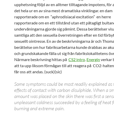
upphetsning följd av en alltmer tilltagande impotens, för a
det hela ur en av sina mest dramatiska vinklingar. en dam
rapporterade om en “aphrodisiacal excitation” en herre
rapporterade om en ett tillstånd utan ett påtagligt bultan
undervåningarna gjorde sig påmint. Dessa berättelser vis
samtliga att den sexuella överretningen efter en tid förbyts
sexuellt ointresse. En av de beskrivningarna är och Thoma
berättelse om hur fabriksarbetarna kunde drabbas av aku
och grundskakande fälla ut sig från fabrikslokalitetens övr
Närmare beskrivning hittas på
CS2 intro
.
Energin
verkar b
att ta upp liksom förmågan till att reagera på CO2-halte
får oss att andas. (suck)(sic)
Some symptoms could be most readily explained as t
effects of contact with carbon disulphide. When a sm
amount was placed on the skin there was first a sens
unpleasant coldness succeeded by a feeling of heat 
burning and extreme pain.