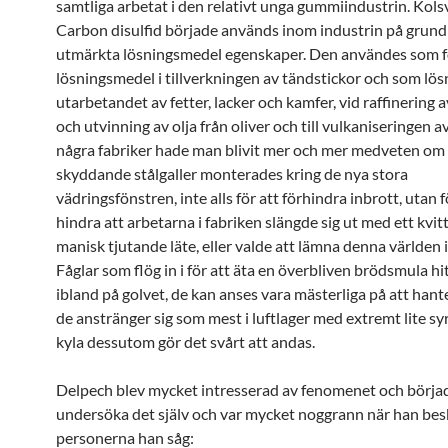
samtliga arbetat i den relativt unga gummiindustrin. Kolsv
Carbon disulfid började används inom industrin på grund 
utmärkta lösningsmedel egenskaper. Den användes som f
lösningsmedel i tillverkningen av tändstickor och som lös
utarbetandet av fetter, lacker och kamfer, vid raffinering a
och utvinning av olja från oliver och till vulkaniseringen 
några fabriker hade man blivit mer och mer medveten om
skyddande stålgaller monterades kring de nya stora
vädringsfönstren, inte alls för att förhindra inbrott, utan f
hindra att arbetarna i fabriken slängde sig ut med ett kvitt
manisk tjutande läte, eller valde att lämna denna världen i
Fåglar som flög in i för att äta en överbliven brödsmula h
ibland på golvet, de kan anses vara mästerliga på att hant
de anstränger sig som mest i luftlager med extremt lite sy
kyla dessutom gör det svårt att andas.
Delpech blev mycket intresserad av fenomenet och börja
undersöka det själv och var mycket noggrann när han bes
personerna han såg: