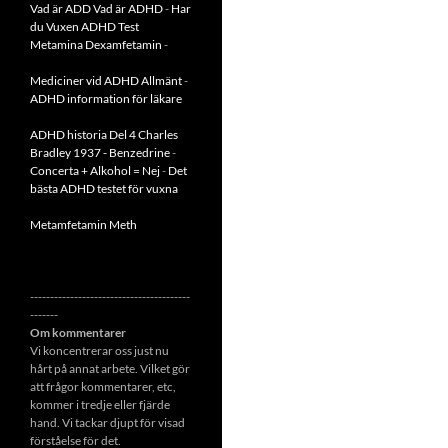
Vad är ADD
Vad är ADHD
-
Har
du Vuxen ADHD Test
Metamina Dexamfetamin
-
Mediciner vid ADHD Allmänt
-
ADHD information för läkare
ADHD historia Del 4 Charles
Bradley 1937 - Benzedrine
-
Concerta + Alkohol = Nej
-
Det
bästa ADHD testet för vuxna
Metamfetamin Meth
----------------------------------------
-------
Om kommentarer
Vi koncentrerar oss just nu
hårt på annat arbete. Vilket gör
att frågor kommentarer, etc,
kommer i tredje eller fjärde
hand. Vi tackar djupt för visad
förståelse för det.