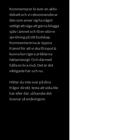
Kommentarer kräver en aktiv
debatt och vi rekommenderar
den som anser sig ha något
vettigt att säga att gärna blogga
själv i ämnet och få en större
spridning på sitt budskap.
Kommentarerna är öppna
främst för att vi ska få input &
kunna korrigera artiklarna
faktamässigt. Och därmed
hålla en bra nivå. Det är det
viktigaste här och nu.
Hittar du inte svar på dina
frågor direkt, testa att söka lite
här eller där, så kanske det
lossnar så småningom.