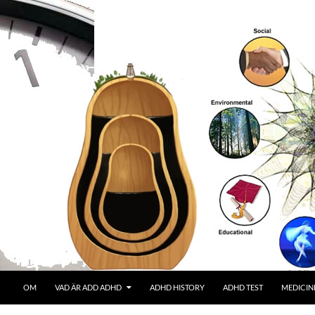
OM
VAD ÄR ADD ADHD
ADHD HISTORY
ADHD TEST
MEDICIN