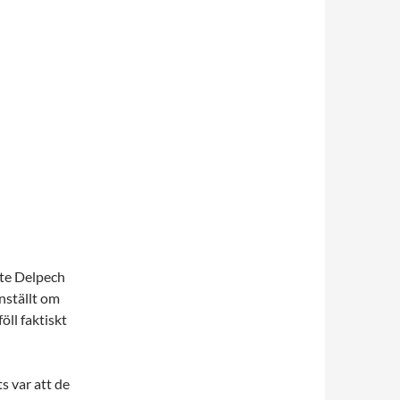
ste Delpech
nställt om
öll faktiskt
 var att de