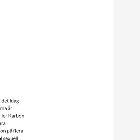
 det idag
rna är
eller Karbon
ara
on på flera
l sexuell