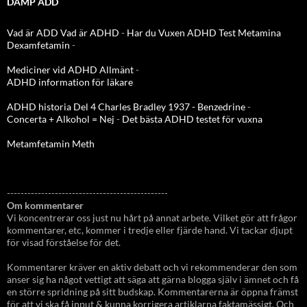
DAMP ADD
Vad är ADD
Vad är ADHD
-
Har du Vuxen ADHD Test
Metamina
Dexamfetamin
-
Mediciner vid ADHD Allmänt
-
ADHD information för läkare
ADHD historia Del 4 Charles Bradley 1937 - Benzedrine
-
Concerta + Alkohol = Nej
-
Det bästa ADHD testet för vuxna
Metamfetamin Meth
-----------------------------------------------
Om kommentarer
Vi koncentrerar oss just nu hårt på annat arbete. Vilket gör att frågor
kommentarer, etc, kommer i tredje eller fjärde hand. Vi tackar djupt
för visad förståelse för det.
Kommentarer kräver en aktiv debatt och vi rekommenderar den som
anser sig ha något vettigt att säga att gärna blogga själv i ämnet och få
en större spridning på sitt budskap. Kommentarerna är öppna främst
för att vi ska få input & kunna korrigera artiklarna faktamässigt. Och