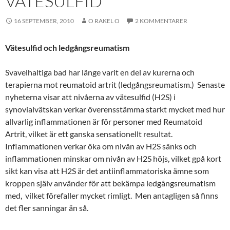
VÄTESULFID
16 SEPTEMBER, 2010
O RAKEL O
2 KOMMENTARER
Vätesulfid och ledgångsreumatism
Svavelhaltiga bad har länge varit en del av kurerna och
terapierna mot reumatoid artrit (ledgångsreumatism.) Senaste
nyheterna visar att nivåerna av vätesulfid (H2S) i
synovialvätskan verkar överensstämma starkt mycket med hur
allvarlig inflammationen är för personer med Reumatoid
Artrit, vilket är ett ganska sensationellt resultat.
Inflammationen verkar öka om nivån av H2S sänks och
inflammationen minskar om nivån av H2S höjs, vilket gpå kort
sikt kan visa att H2S är det antiinflammatoriska ämne som
kroppen själv använder för att bekämpa ledgångsreumatism
med, vilket förefaller mycket rimligt. Men antagligen så finns
det fler sanningar än så.