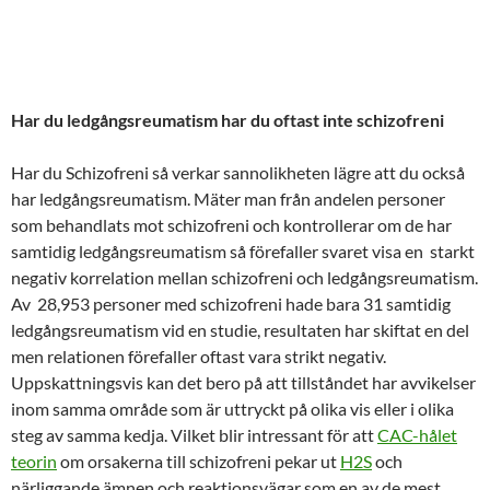
Har du ledgångsreumatism har du oftast inte schizofreni
Har du Schizofreni så verkar sannolikheten lägre att du också
har ledgångsreumatism. Mäter man från andelen personer
som behandlats mot schizofreni och kontrollerar om de har
samtidig ledgångsreumatism så förefaller svaret visa en starkt
negativ korrelation mellan schizofreni och ledgångsreumatism.
Av 28,953 personer med schizofreni hade bara 31 samtidig
ledgångsreumatism vid en studie, resultaten har skiftat en del
men relationen förefaller oftast vara strikt negativ.
Uppskattningsvis kan det bero på att tillståndet har avvikelser
inom samma område som är uttryckt på olika vis eller i olika
steg av samma kedja. Vilket blir intressant för att
CAC-hålet
teorin
om orsakerna till schizofreni pekar ut
H2S
och
närliggande ämnen och reaktionsvägar som en av de mest