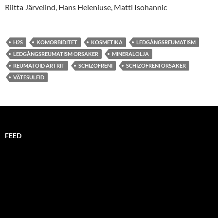
Riitta Järvelind, Hans Heleniuse, Matti Isohannic
H2S
KOMORBIDITET
KOSMETIKA
LEDGÅNGSREUMATISM
LEDGÅNGSREUMATISM ORSAKER
MINERALOLJA
REUMATOID ARTRIT
SCHIZOFRENI
SCHIZOFRENI ORSAKER
VÄTESULFID
FEED