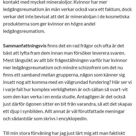
kontakt med mycket mineraloljor. Kvinnor har mer
ledgångsreumatism än män verkar också vara ett faktum, dock
verkar det inte bevisat att det är mineraloljan i de kosmetiska
produkterna som ger kvinnor en högre andel
ledgångsreumatism.
Sammanfattningsvis
finns det en rad frågor och ofta är det
bäst att lyfta fram dem innan man försöker leverera svaren.
Mest långsökt av allt blir frågeställningen varför har kvinnor
mer ledgångsreumatism och mindre schizofreni om det nu
finns ett samband mellan grupperna, någon som känner sig
insatt nog att komma med en välgrundad fundering? Här ser vi
i varje fall hur komplex verkligheten är och sällan så svart-vit
som den kan verka i en enda studie. Antagligen är det också
just därför ögonen sitter en bit från varandra, så att det skapas
ett djup i synbilden. Allt annat är väl förutfattade meningar
och sådantdär som skrivs i encyklopedin.
Till min stora förvåning har jag just lärt mig att man faktiskt