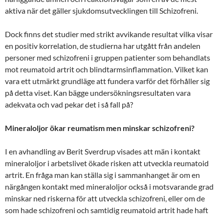
aktiva när det gäller sjukdomsutvecklingen till Schizofreni.
Dock finns det studier med strikt avvikande resultat vilka visar
en positiv korrelation, de studierna har utgått från andelen
personer med schizofreni i gruppen patienter som behandlats
mot reumatoid artrit och blindtarmsinflammation. Vilket kan
vara ett utmärkt grundläge att fundera varför det förhåller sig
på detta viset. Kan bägge undersökningsresultaten vara
adekvata och vad pekar det i så fall på?
Mineraloljor ökar reumatism men minskar schizofreni?
I en avhandling av Berit Sverdrup visades att män i kontakt
mineraloljor i arbetslivet ökade risken att utveckla reumatoid
artrit. En fråga man kan ställa sig i sammanhanget är om en
närgången kontakt med mineraloljor också i motsvarande grad
minskar ned riskerna för att utveckla schizofreni, eller om de
som hade schizofreni och samtidig reumatoid artrit hade haft