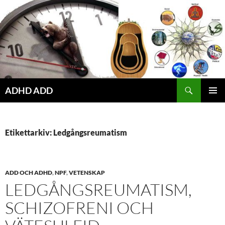
Hoppa
till
innehåll
ADHD ADD
PRIMÄR
MENY
Etikettarkiv: Ledgångsreumatism
ADD OCH ADHD
,
NPF
,
VETENSKAP
LEDGÅNGSREUMATISM,
SCHIZOFRENI OCH