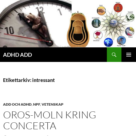
Hoppa
till
innehåll
ADHD ADD
PRIMÄR
MENY
Etikettarkiv: intressant
ADD OCH ADHD
,
NPF
,
VETENSKAP
OROS-MOLN KRING
CONCERTA