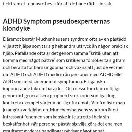
fick fram ett endaste bevis för att de hade rätt i sin sak.
ADHD Symptom pseudoexperternas
klondyke
Däremot består Muchenhausens syndrom ofta av en påstådd
vilja att hjälpa som tar sig helt andra uttryck än någon praktisk
hjälp. Påfallande ofta är det genom samma ”kritik utan att
komma med något bättre” som kritikerna försöker ta sig fram
och berätta för barn ungdomar och vuxna att just de vet mer
om ADHD och ADHD medicin än personer med ADHD eller
ADD som medicinerar mot symptomen. Ett ganska
imponerande faktum bara det! Och dessutom bara möjligt
genom att generalisera gruppen i stora opersonliga drag,
konkreta exempel värjer man sig ofta emot, får då måste man
ju angöra verkligheten. Munchenshausens syndrom är ett
intressant fenomen som kanske inte utretts i hela sin
beskaffenhet, när personer påstår sig vilja göra det ena men
resultatet av deras handlingar påvisar något annat.