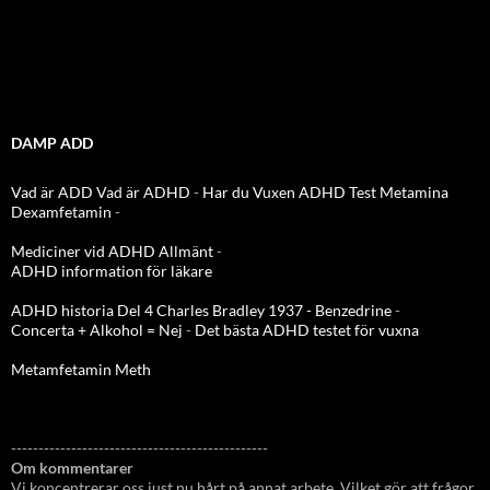
DAMP ADD
Vad är ADD
Vad är ADHD
-
Har du Vuxen ADHD Test
Metamina
Dexamfetamin
-
Mediciner vid ADHD Allmänt
-
ADHD information för läkare
ADHD historia Del 4 Charles Bradley 1937 - Benzedrine
-
Concerta + Alkohol = Nej
-
Det bästa ADHD testet för vuxna
Metamfetamin Meth
-----------------------------------------------
Om kommentarer
Vi koncentrerar oss just nu hårt på annat arbete. Vilket gör att frågor