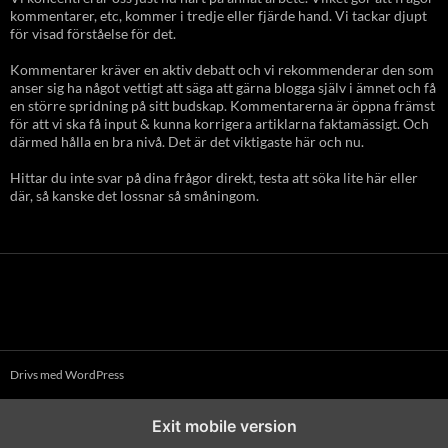
kommentarer, etc, kommer i tredje eller fjärde hand. Vi tackar djupt
för visad förståelse för det.
Kommentarer kräver en aktiv debatt och vi rekommenderar den som
anser sig ha något vettigt att säga att gärna blogga själv i ämnet och få
en större spridning på sitt budskap. Kommentarerna är öppna främst
för att vi ska få input & kunna korrigera artiklarna faktamässigt. Och
därmed hålla en bra nivå. Det är det viktigaste här och nu.
Hittar du inte svar på dina frågor direkt, testa att söka lite här eller
där, så kanske det lossnar så småningom.
Drivs med WordPress
Exit mobile version