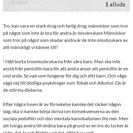
Tro, kan vara en stark drog och farlig drog, människor som tror
på något som inte är bra för andra är missbrukare Människor
som tror på något som skadar andra är de inte missbrukare av
allt mänskligt vi känner till?
! Håll borta trosmissbrukarna från våra barn. Man ska inte
avstå från penicillin bara för att andra anser att penicillin är en
ond ande. Se vad som fungerar för dig och ditt barn. Och våga
säga nej till dödliga psykdroger som Tobak och Alkohol. De är
de största dödarna.
Efter några tusen år av förnekelse kanske det räcker någon
dag, ska vi kanske börja skriva om konsekvenserna av den
sociala pedofilin och den mentala kannibalismen lite mer. Men
att tvinga andra till ohälsa bara på grund av en tro du tycker är
skön, det är och förblir vad det alltid har varit.