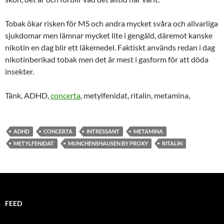
Tobak ökar risken för MS och andra mycket svåra och allvarliga
sjukdomar men lämnar mycket lite i gengäld, däremot kanske
nikotin en dag blir ett läkemedel. Faktiskt används redan i dag
nikotinberikad tobak men det är mest i gasform för att döda
insekter.
Tänk, ADHD,
concerta
, metylfenidat, ritalin, metamina,
ADHD
CONCERTA
INTRESSANT
METAMINA
METYLFENIDAT
MUNCHENSHAUSEN BY PROXY
RITALIN
FEED