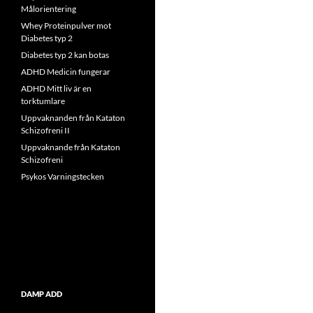
Målorientering
Whey Proteinpulver mot
Diabetes typ 2
Diabetes typ 2 kan botas
ADHD Medicin fungerar
ADHD Mitt liv är en
torktumlare
Uppvaknanden från Kataton
Schizofreni II
Uppvaknande från Kataton
Schizofreni
Psykos Varningstecken
DAMP ADD