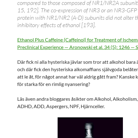
compared to those composed of NR1/NR2A subunits
15, 192]. The co-expression of NR3 or an NR3-GFP 
protein with NR1/NR2 (A-D) subunits did not alter t
inhibitory effects of ethanol [193].
Ethanol Plus Caffeine (Caffeinol) for Treatment of Ischem
Preclinical Experience — Aronowski et al. 34 (5): 1246 — 
Där fick ni alla hysteriska jävlar som tror att alkohol bara ä
och där fick den hysteriska alkomaffians självgoda belåt
att le åt, för något annat har väl aldrig gått fram? Kanske 
för starka för en rimlig nyansering?
Läs även andra bloggares åsikter om Alkohol, Alkoholism,
ADHD, ADD, Aspergers, NPF, Hjärnceller.