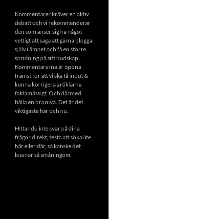
Kommentarer kräver en aktiv
debatt och vi rekommenderar
den som anser sig ha något
vettigt att säga att gärna blogga
själv i ämnet och få en större
spridning på sitt budskap.
Kommentarerna är öppna
främst för att vi ska få input &
kunna korrigera artiklarna
faktamässigt. Och därmed
hålla en bra nivå. Det är det
viktigaste här och nu.
Hittar du inte svar på dina
frågor direkt, testa att söka lite
här eller där, så kanske det
lossnar så småningom.