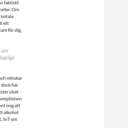
n faktiskt
nceller. Om
rontala
l ett
re för dig,
r om
kapliga
 och minskar
, dock har
ster visat
onsumptionen
ent nog att
att alkohol
t. SvT om