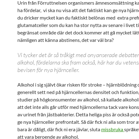
Urin från Förruttnelsen organismers ämnesomsättning ka
ha fördelar, vi ska nu visa att det faktiskt kan ge nya hjär
du dricker mycket kan du faktiskt belönas med extra pref
glutamatceller som du kan ha stor nytta av senare i livet til
begränsat område där det dock kommer att gå mycket lätta
nämligen att känna abstinens, det var väl bra?
Vi tycker det är så tråkigt med onyanserade debatte
alkohol, fördelarna ska fram också, här har du vetens
bevisen för nya hjärnceller.
Alkohol i sig självt ökar risken för stroke – hjärnblödning
generellt sett ned på hjärncellernas densitet och funktion
studier på högkonsumenter av alkohol, så kallade alkoholi
att det inte alls går utför med hjärncellerna tack vare k
av urinet från jästbakterier. Detta heliga piss är också pot
ge nya hjärnceller prefrontalt. Så där fick ni alla som tror 
bara är dåligt, där fick ni era jävlar, sluta
missbruka
språke
att vara beroende av alkohol.