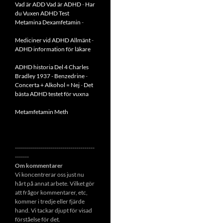
Vad är ADD
Vad är ADHD
-
Har
du Vuxen ADHD Test
Metamina Dexamfetamin
-
Mediciner vid ADHD Allmänt
-
ADHD information för läkare
ADHD historia Del 4 Charles
Bradley 1937 - Benzedrine
-
Concerta + Alkohol = Nej
-
Det
bästa ADHD testet för vuxna
Metamfetamin Meth
----------------------------------------
-------
Om kommentarer
Vi koncentrerar oss just nu
hårt på annat arbete. Vilket gör
att frågor kommentarer, etc,
kommer i tredje eller fjärde
hand. Vi tackar djupt för visad
förståelse för det.