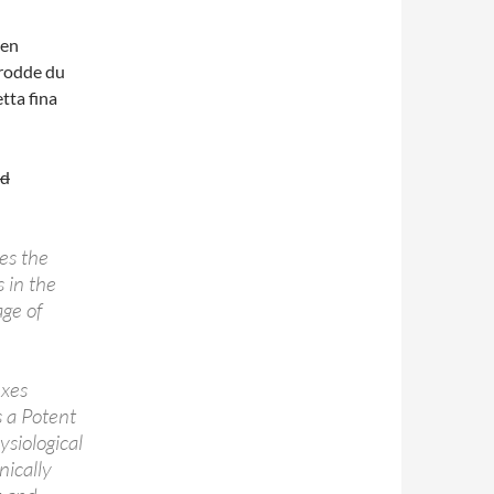
 en
trodde du
tta fina
nd
es the
 in the
age of
xes
s a Potent
siological
nically