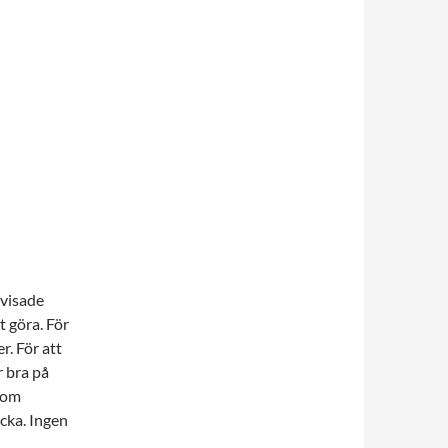
evisade
t göra. För
. För att
r bra på
 som
icka. Ingen