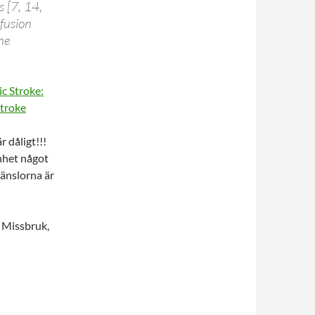
 [7, 14,
fusion
he
ic Stroke:
Stroke
r dåligt!!!
enhet något
känslorna är
 Missbruk,