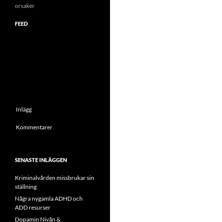
orsaker
FEED
Inlägg
Kommentarer
SENASTE INLÄGGEN
Kriminalvården missbrukar sin
ställning
Några nygamla ADHD och
ADD resurser
Dopamin Nivån &