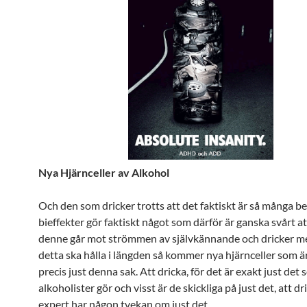
Nya Hjärnceller av Alkohol
Och den som dricker trotts att det faktiskt är så många b
bieffekter gör faktiskt något som därför är ganska svårt at
denne går mot strömmen av självkännande och dricker mer
detta ska hålla i längden så kommer nya hjärnceller som ä
precis just denna sak. Att dricka, för det är exakt just det
alkoholister gör och visst är de skickliga på just det, att dr
expert har någon tvekan om just det.