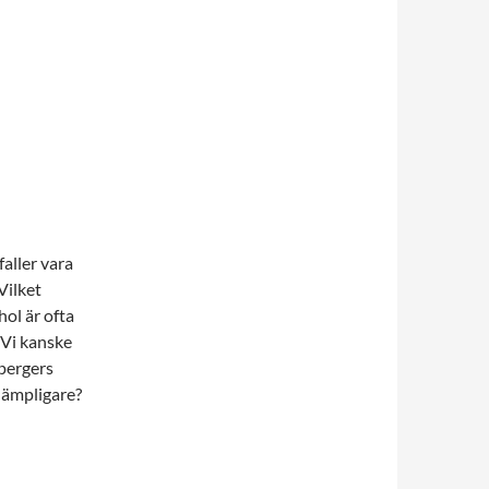
aller vara
Vilket
ol är ofta
. Vi kanske
pergers
 lämpligare?