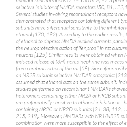
relevant concentrations (25 – 100 mM) – is a poten
selective inhibitor of NMDA receptors [50, 81,122,
Several studies involving recombinant receptors hav
demonstrated that receptors containing different ty
subunits have differential sensitivity to the inhibitory
ethanol [170, 192]. According to the earlier results, t
of ethanol to depress NMDA evoked currents paralle
the neuroprotective action of ifenprodil in rat culture
neurons [125]. Similar results were obtained whe
induced release of (3H)-norepinephrine was measure
from cerebral cortex of the rat [58]. Since ifenprodil 
an NR2B subunit selective NMDAR antagonist [213],
assumed that ethanol acts on the same subunit. Ind
studies performed on recombinant NMDARs showed
heteromers containing either NR2A or NR2B subuni
are preferentially sensitive to ethanol inhibition vs.
containing NR2C or NR2D subunits [24, 38, 112, 1
215, 219]. Moreover, NMDARs with NR1/NR2B su
combination were more susceptible to the effect of 