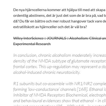
De nya hjärncellerna kommer att hjälpa till med att skapa
ordentlig abstinens, det är just det som de är bra på, vad 
då? Du får en bättre och mer robust hangover tack vare de
extratillskott av hjärnceller och det är väl bra?
Wiley InterScience :: JOURNALS :: Alcoholism: Clinical a
Experimental Research
In conclusion, chronic alcoholism moderately increas
density of the NMDA subtype of glutamate receptors
frontal cortex. This up-regulation may represent a st
alcohol-induced chronic neurotoxicity.
R1 subunits but co-assemble with NR1/NR2 comple
forming ‘low-conductance’ channels [168]. Ethanol i
Inhibitor of NMDA Receptors Biochemical, electrophy
and behavioural evidences show that ethanol – in cli