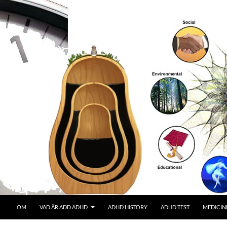
OM
VAD ÄR ADD ADHD
ADHD HISTORY
ADHD TEST
MEDICIN