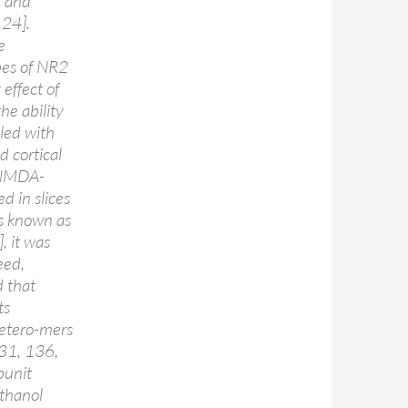
t and
124].
e
pes of NR2
 effect of
he ability
led with
d cortical
n NMDA-
d in slices
is known as
 it was
eed,
 that
ts
 hetero-mers
31, 136,
bunit
ethanol