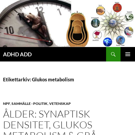
Hoppa
till
innehåll
ADHD ADD
PRIMÄR
MENY
Etikettarkiv: Glukos metabolism
NPF
,
SAMHÄLLE - POLITIK
,
VETENSKAP
ÅLDER: SYNAPTISK
DENSITET, GLUKOS