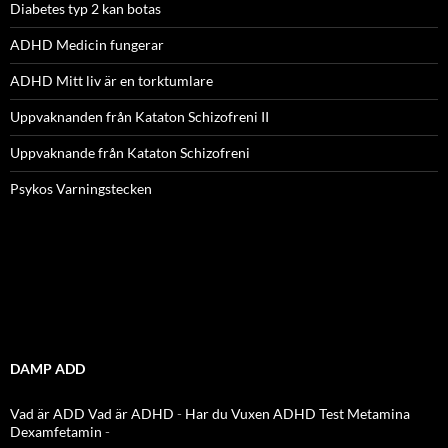
Diabetes typ 2 kan botas
ADHD Medicin fungerar
ADHD Mitt liv är en torktumlare
Uppvaknanden från Kataton Schizofreni II
Uppvaknande från Kataton Schizofreni
Psykos Varningstecken
DAMP ADD
Vad är ADD
Vad är ADHD
-
Har du Vuxen ADHD Test
Metamina
Dexamfetamin
-