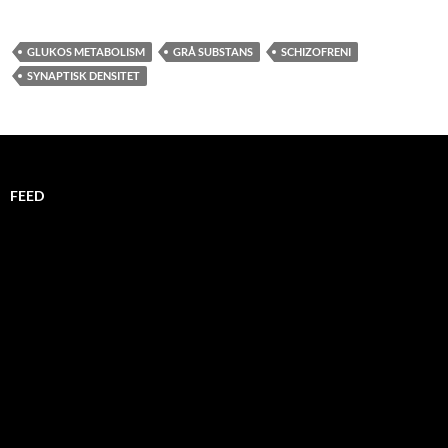
GLUKOS METABOLISM
GRÅ SUBSTANS
SCHIZOFRENI
SYNAPTISK DENSITET
FEED