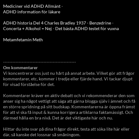
Mediciner vid ADHD Allmänt
-
ADHD information för läkare
ADHD historia Del 4 Charles Bradley 1937 - Benzedrine
-
Concerta + Alkohol = Nej
-
Det bästa ADHD testet för vuxna
Metamfetamin Meth
-----------------------------------------------
Om kommentarer
Vi koncentrerar oss just nu hårt på annat arbete. Vilket gör att frågor
kommentarer, etc, kommer i tredje eller fjärde hand. Vi tackar djupt
för visad förståelse för det.
Kommentarer kräver en aktiv debatt och vi rekommenderar den som
anser sig ha något vettigt att säga att gärna blogga själv i ämnet och få
en större spridning på sitt budskap. Kommentarerna är öppna främst
för att vi ska få input & kunna korrigera artiklarna faktamässigt. Och
därmed hålla en bra nivå. Det är det viktigaste här och nu.
Hittar du inte svar på dina frågor direkt, testa att söka lite här eller
där, så kanske det lossnar så småningom.