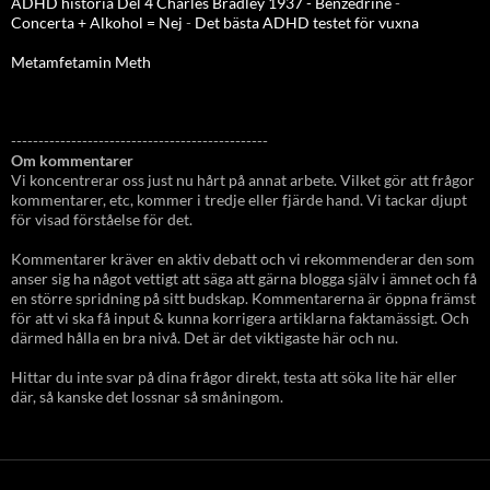
ADHD historia Del 4 Charles Bradley 1937 - Benzedrine
-
Concerta + Alkohol = Nej
-
Det bästa ADHD testet för vuxna
Metamfetamin Meth
-----------------------------------------------
Om kommentarer
Vi koncentrerar oss just nu hårt på annat arbete. Vilket gör att frågor
kommentarer, etc, kommer i tredje eller fjärde hand. Vi tackar djupt
för visad förståelse för det.
Kommentarer kräver en aktiv debatt och vi rekommenderar den som
anser sig ha något vettigt att säga att gärna blogga själv i ämnet och få
en större spridning på sitt budskap. Kommentarerna är öppna främst
för att vi ska få input & kunna korrigera artiklarna faktamässigt. Och
därmed hålla en bra nivå. Det är det viktigaste här och nu.
Hittar du inte svar på dina frågor direkt, testa att söka lite här eller
där, så kanske det lossnar så småningom.