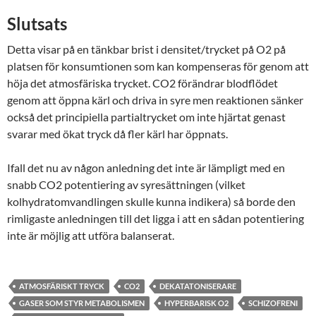
Slutsats
Detta visar på en tänkbar brist i densitet/trycket på O2 på
platsen för konsumtionen som kan kompenseras för genom att
höja det atmosfäriska trycket. CO2 förändrar blodflödet
genom att öppna kärl och driva in syre men reaktionen sänker
också det principiella partialtrycket om inte hjärtat genast
svarar med ökat tryck då fler kärl har öppnats.
Ifall det nu av någon anledning det inte är lämpligt med en
snabb CO2 potentiering av syresättningen (vilket
kolhydratomvandlingen skulle kunna indikera) så borde den
rimligaste anledningen till det ligga i att en sådan potentiering
inte är möjlig att utföra balanserat.
ATMOSFÄRISKT TRYCK
CO2
DEKATATONISERARE
GASER SOM STYR METABOLISMEN
HYPERBARISK O2
SCHIZOFRENI