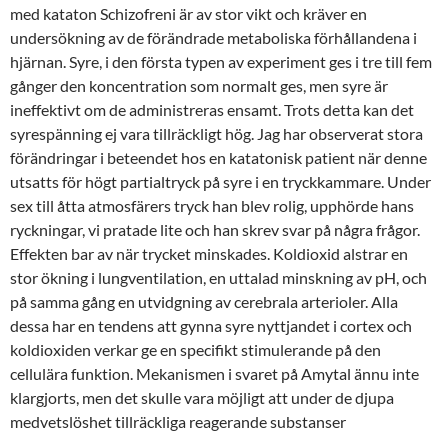
med kataton Schizofreni är av stor vikt och kräver en
undersökning av de förändrade metaboliska förhållandena i
hjärnan. Syre, i den första typen av experiment ges i tre till fem
gånger den koncentration som normalt ges, men syre är
ineffektivt om de administreras ensamt. Trots detta kan det
syrespänning ej vara tillräckligt hög. Jag har observerat stora
förändringar i beteendet hos en katatonisk patient när denne
utsatts för högt partialtryck på syre i en tryckkammare. Under
sex till åtta atmosfärers tryck han blev rolig, upphörde hans
ryckningar, vi pratade lite och han skrev svar på några frågor.
Effekten bar av när trycket minskades. Koldioxid alstrar en
stor ökning i lungventilation, en uttalad minskning av pH, och
på samma gång en utvidgning av cerebrala arterioler. Alla
dessa har en tendens att gynna syre nyttjandet i cortex och
koldioxiden verkar ge en specifikt stimulerande på den
cellulära funktion. Mekanismen i svaret på Amytal ännu inte
klargjorts, men det skulle vara möjligt att under de djupa
medvetslöshet tillräckliga reagerande substanser