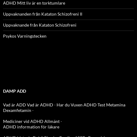
ADHD Mitt liv är en torktumlare
Uppvaknanden från Kataton Schizofreni II
Uppvaknande från Kataton Schizofreni
Psykos Varningstecken
DAMP ADD
Vad är ADD
Vad är ADHD
-
Har du Vuxen ADHD Test
Metamina
Dexamfetamin
-
Mediciner vid ADHD Allmänt
-
ADHD information för läkare