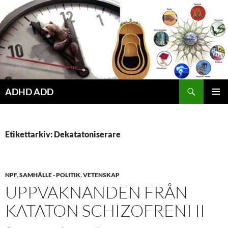
Hoppa
till
innehåll
ADHD ADD
PRIMÄR
MENY
Etikettarkiv: Dekatatoniserare
NPF
,
SAMHÄLLE - POLITIK
,
VETENSKAP
UPPVAKNANDEN FRÅN
KATATON SCHIZOFRENI II