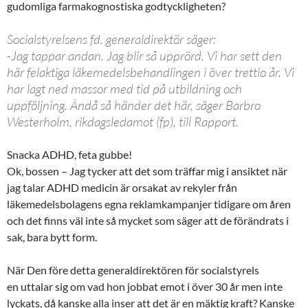
gudomliga farmakognostiska godtyckligheten?
Socialstyrelsens fd. generaldirektör säger:
-Jag tappar andan. Jag blir så upprörd. Vi har sett den
här felaktiga läkemedelsbehandlingen i över trettio år. Vi
har lagt ned massor med tid på utbildning och
uppföljning. Ändå så händer det här, säger Barbro
Westerholm, rikdagsledamot (fp), till Rapport.
Snacka ADHD, feta gubbe!
Ok, bossen – Jag tycker att det som träffar mig i ansiktet när
jag talar ADHD medicin är orsakat av rekyler från
läkemedelsbolagens egna reklamkampanjer tidigare om åren
och det finns väl inte så mycket som säger att de förändrats i
sak, bara bytt form.
När Den före detta generaldirektören för socialstyrels
en uttalar sig om vad hon jobbat emot i över 30 år men inte
lyckats, då kanske alla inser att det är en mäktig kraft? Kanske