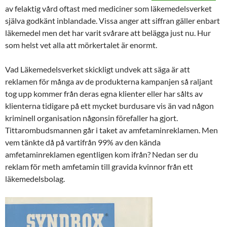
av felaktig vård oftast med mediciner som läkemedelsverket
själva godkänt inblandade. Vissa anger att siffran gäller enbart
läkemedel men det har varit svårare att belägga just nu. Hur
som helst vet alla att mörkertalet är enormt.
Vad Läkemedelsverket skickligt undvek att säga är att
reklamen för många av de produkterna kampanjen så raljant
tog upp kommer från deras egna klienter eller har sålts av
klienterna tidigare på ett mycket burdusare vis än vad någon
kriminell organisation någonsin förefaller ha gjort.
Tittarombudsmannen går i taket av amfetaminreklamen. Men
vem tänkte då på vartifrån 99% av den kända
amfetaminreklamen egentligen kom ifrån? Nedan ser du
reklam för meth amfetamin till gravida kvinnor från ett
läkemedelsbolag.