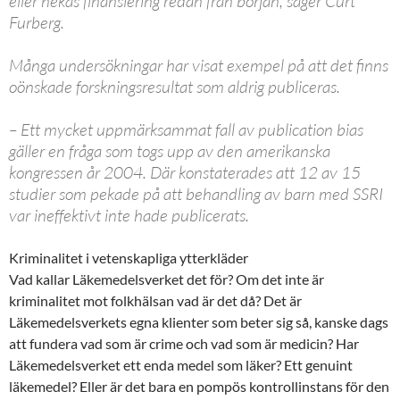
eller nekas finansiering redan från början, säger Curt
Furberg.
Många undersökningar har visat exempel på att det finns
oönskade forskningsresultat som aldrig publiceras.
– Ett mycket uppmärksammat fall av publication bias
gäller en fråga som togs upp av den amerikanska
kongressen år 2004. Där konstaterades att 12 av 15
studier som pekade på att behandling av barn med SSRI
var ineffektivt inte hade publicerats.
Kriminalitet i vetenskapliga ytterkläder
Vad kallar Läkemedelsverket det för? Om det inte är
kriminalitet mot folkhälsan vad är det då? Det är
Läkemedelsverkets egna klienter som beter sig så, kanske dags
att fundera vad som är crime och vad som är medicin? Har
Läkemedelsverket ett enda medel som läker? Ett genuint
läkemedel? Eller är det bara en pompös kontrollinstans för den