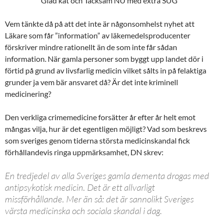
Glad kåt och Tacksam NU med extra SUG
Vem tänkte då på att det inte är någonsomhelst nyhet att
Läkare som får ”information” av läkemedelsproducenter
förskriver mindre rationellt än de som inte får sådan
information. När gamla personer som byggt upp landet dör i
förtid på grund av livsfarlig medicin vilket sålts in på felaktiga
grunder ja vem bär ansvaret då? Är det inte kriminell
medicinering?
Den verkliga crimemedicine forsätter år efter år helt emot
mångas vilja, hur är det egentligen möjligt? Vad som beskrevs
som sveriges genom tiderna största medicinskandal fick
förhållandevis ringa uppmärksamhet, DN skrev:
En tredjedel av alla Sveriges gamla dementa drogas med
antipsykotisk medicin. Det är ett allvarligt
missförhållande. Mer än så: det är sannolikt Sveriges
värsta medicinska och sociala skandal i dag.