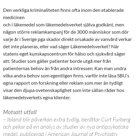
Den verkliga kriminaliteten finns ofta inom den etablerade
medicinen
och i läkemedel som läkemedelsverket själva godkänt, men
någon större reklamkampanj för de 3000 människor som dör
varje år i Sverige pga skador direkt orsakade av vanvård verkar
det inte planeras, eller vad säger Läkemedelsverket? När
statens eget kunskapscentrum för hälso och sjukvård säger
att: Studier som gäller patienter borde utgå mer från
patienternas behov än från andra intressen. Kan man undra
vilka andra behov som egentligen finns, varför inte läsa SBU’s
egna rapport om forskning eller reklam som mer än tydligt
visar den djupa ovetenskaplighet som inte sällan råder hos
läkemedelsverkets egna klienter.
Motsatt utfall
– Ibland blir påverkan extra tydlig, berättar Curt Furberg
och pekar på en analys av studier av nya antipsykotiska
medel, publicerad i American Journal of Psychiatry