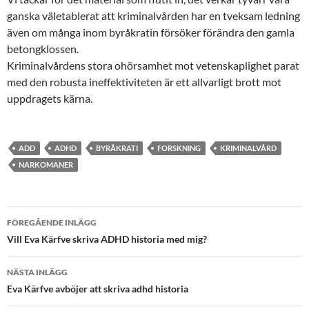
ganska väletablerat att kriminalvården har en tveksam ledning
även om många inom byråkratin försöker förändra den gamla
betongklossen.
Kriminalvårdens stora ohörsamhet mot vetenskaplighet parat
med den robusta ineffektiviteten är ett allvarligt brott mot
uppdragets kärna.
ADD
ADHD
BYRÅKRATI
FORSKNING
KRIMINALVÅRD
NARKOMANER
Inläggsnavigering
FÖREGÅENDE INLÄGG
Vill Eva Kärfve skriva ADHD historia med mig?
NÄSTA INLÄGG
Eva Kärfve avböjer att skriva adhd historia