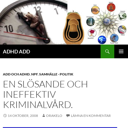
Hoppa
till
innehåll
ADHD ADD
PRIMÄR
MENY
ADD OCH ADHD
,
NPF
,
SAMHÄLLE - POLITIK
EN SLÖSANDE OCH
INEFFEKTIV
KRIMINALVÅRD.
14 OKTOBER, 2008
ORAKELO
LÄMNA EN KOMMENTAR