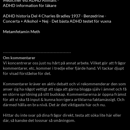
Mediciner vid ADHD Allmänt
-
ADHD information för läkare
ADHD historia Del 4 Charles Bradley 1937 - Benzedrine
-
Concerta + Alkohol = Nej
-
Det bästa ADHD testet för vuxna
Metamfetamin Meth
-----------------------------------------------
Om kommentarer
Vi koncentrerar oss just nu hårt på annat arbete. Vilket gör att frågor
kommentarer, etc, kommer i tredje eller fjärde hand. Vi tackar djupt
för visad förståelse för det.
Kommentarer kräver en aktiv debatt och vi rekommenderar den som
anser sig ha något vettigt att säga att gärna blogga själv i ämnet och få
en större spridning på sitt budskap. Kommentarerna är öppna främst
för att vi ska få input & kunna korrigera artiklarna faktamässigt. Och
därmed hålla en bra nivå. Det är det viktigaste här och nu.
Hittar du inte svar på dina frågor direkt, testa att söka lite här eller
där, så kanske det lossnar så småningom.