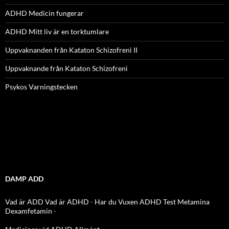
ADHD Medicin fungerar
ADHD Mitt liv är en torktumlare
Uppvaknanden från Kataton Schizofreni II
Uppvaknande från Kataton Schizofreni
Psykos Varningstecken
DAMP ADD
Vad är ADD
Vad är ADHD
-
Har du Vuxen ADHD Test
Metamina
Dexamfetamin
-