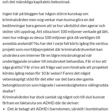
och det mänskliga kapitalets bekostnad.
Ingen här på bloggen har någon större kunskap om
kriminalvården men nog verkar man kunna göra en del
bedömningar bara genom att se hur vårdslöst den agerar och
sköter sitt uppdrag. Att slösa bort 100 miljoner verkade gå lätt,
men hur många av dessa 100 miljoner gick då verkligen till
avsedda andamål? Nu har det i varje fall körts igång lite seriösa
projekt som norrtäljeprojektet där kriminalvårdsverket kan
utvärdera om interner får en lägre missbruksgrad när
underliggande orsaker till missbruket behandlas. Får vi lov att
säga grattis? Får vi lov att fråga vad som hindrade att projektet
kördes igång redan för 10 år sedan? Fanns det något
vetenskapligt stöd för det eller var det bara den gamla
betongklosstron som hägrade i vanemässighetens välingrodda
skallar?
Kriminalvården har dock samlat sig något och till slut kunnat
få fram en faktaruta om ADHD där de skriver:
Det är belagt att ADHD i barndomen, särskilt i kombination