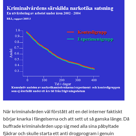
När kriminalvården väl förstått att en del interner faktiskt
börjar knarka i fängelserna och att sett ut så ganska länge. Då
buffrade kriminalvården upp sig med alla sina påbyltade
fjädrar och skulle starta ett anti drogprogram i genuin