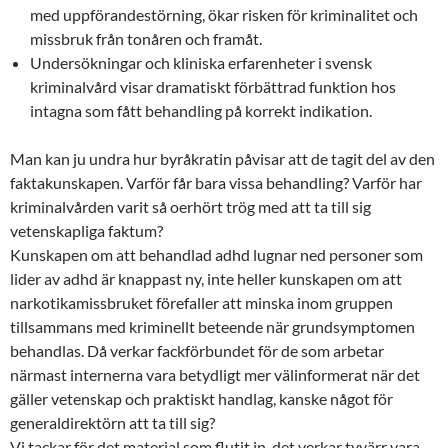
med uppförandestörning, ökar risken för kriminalitet och
missbruk från tonåren och framåt.
Undersökningar och kliniska erfarenheter i svensk
kriminalvård visar dramatiskt förbättrad funktion hos
intagna som fått behandling på korrekt indikation.
Man kan ju undra hur byråkratin påvisar att de tagit del av den
faktakunskapen. Varför får bara vissa behandling? Varför har
kriminalvården varit så oerhört trög med att ta till sig
vetenskapliga faktum?
Kunskapen om att behandlad adhd lugnar ned personer som
lider av adhd är knappast ny, inte heller kunskapen om att
narkotikamissbruket förefaller att minska inom gruppen
tillsammans med kriminellt beteende när grundsymptomen
behandlas. Då verkar fackförbundet för de som arbetar
närmast internerna vara betydligt mer välinformerat när det
gäller vetenskap och praktiskt handlag, kanske något för
generaldirektörn att ta till sig?
Vi tackar för det material som flutit in, det verkar tyvärr vara