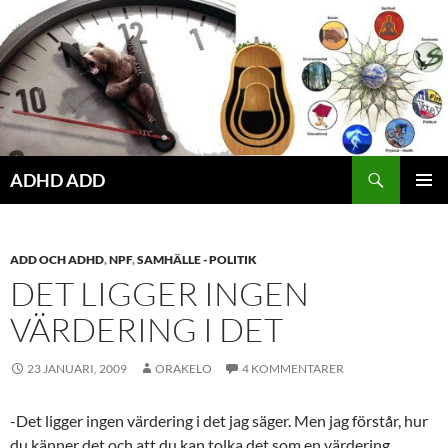
Hoppa
till
innehåll
ADHD ADD
PRIMÄR
MENY
ADD OCH ADHD
,
NPF
,
SAMHÄLLE - POLITIK
DET LIGGER INGEN
VÄRDERING I DET
23 JANUARI, 2009
ORAKELO
4 KOMMENTARER
-Det ligger ingen värdering i det jag säger. Men jag förstår, hur
du känner det och att du kan tolka det som en värdering.