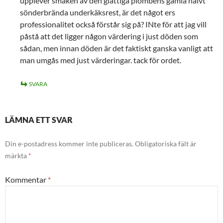
upplever smaken av den glättiga plombens gamla halvt
sönderbrända underkäksrest, är det något ers
professionalitet också förstår sig på? INte för att jag vill
påstå att det ligger någon värdering i just döden som
sådan, men innan döden är det faktiskt ganska vanligt att
man umgås med just värderingar. tack för ordet.
SVARA
LÄMNA ETT SVAR
Din e-postadress kommer inte publiceras.
Obligatoriska fält är
märkta
*
Kommentar
*