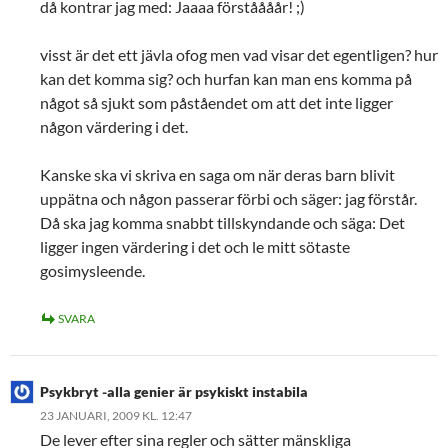
då kontrar jag med: Jaaaa förståååår! ;)
visst är det ett jävla ofog men vad visar det egentligen? hur
kan det komma sig? och hurfan kan man ens komma på
något så sjukt som påståendet om att det inte ligger
någon värdering i det.
Kanske ska vi skriva en saga om när deras barn blivit
uppätna och någon passerar förbi och säger: jag förstår.
Då ska jag komma snabbt tillskyndande och säga: Det
ligger ingen värdering i det och le mitt sötaste
gosimysleende.
SVARA
Psykbryt -alla genier är psykiskt instabila
23 JANUARI, 2009 KL. 12:47
De lever efter sina regler och sätter mänskliga