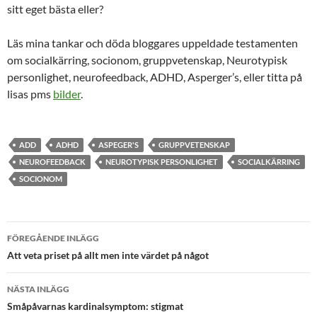
sitt eget bästa eller?
Läs mina tankar och döda bloggares uppeldade testamenten
om socialkärring, socionom, gruppvetenskap, Neurotypisk
personlighet, neurofeedback, ADHD, Asperger’s, eller titta på
lisas pms
bilder
.
ADD
ADHD
ASPEGER'S
GRUPPVETENSKAP
NEUROFEEDBACK
NEUROTYPISK PERSONLIGHET
SOCIALKÄRRING
SOCIONOM
Inläggsnavigering
FÖREGÅENDE INLÄGG
Att veta priset på allt men inte värdet på något
NÄSTA INLÄGG
Småpåvarnas kardinalsymptom: stigmat