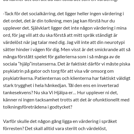
-Tack för det socialkärring, det ligger heller ingen värdering i
det ordet, det är din tolkning, men jag kan förstå hur du
upplever det. Självklart ligger det inte någon värdering i mina
ord, för jag vill att du ska förstå att mitt språk ständigt är
värdelöst när jag talar med dig. Jag vill inte att din neurotypi
sätter hinder i vägen för dig. Men visst är det smickrande att så
många förstått spelet för gallerierna som i så många av de
sociala ”hjälp”instanserna. Det är faktiskt därför vi måste piska
psykiatrin på gator och torg för att visa vår omsorg om
psykiatrikerna. Patienternas och klienterna har faktiskt väldigt
stark trygghet i hela hånkedjan. Tål den ens en inverterad
tankesekvens? Nu ska Vi Hjälpa er… Hur upplever ni det,
känner ni ingen tacksamhet trotts att det är ofunktionellt med
tolkningsföreträdena i godtycket?
Varför skulle det någon gång ligga en värdering i språket
förresten? Det skall alltid vara sterilt och värdelöst,