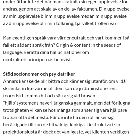
underlättar inte det när man ska kalla sin egen upplevelse för
andras, genom att skala av en del av faktumen. Din upplevelse
av min upplevelse blir min upplevelse medan min upplevelse
av din upplevelse blir min tolkning, tja, vilket trolleri va?
Kan egentligen språk vara värdeneutralt och vart kommer i så
fall ett sådant språk från? Origin & content in the seeds of
language. Berätta dina hallucinationer om
neutralitetsprincipernas hemvist.
Stöd socionomer och psykiatriker
Annars kanske de blir bittra och känner sig utanför, om vi då
skramlar in lite värme till dem kan de ju åtminstone rent
teoretiskt komma hit och sätta sig vid brasan.
”hjälp”systemens haveri är ganska gammalt, men det förljugna
trotsigheten vi kan se hos många som anser sig vara hjälpare
trotsar ofta det mesta. Får de inte ha den roll anser sig
berättigade till kan de bli väldigt kinkiga. Destruktiva i sin
projektionslusta är dock det vanligaste, vet klienten verkligen