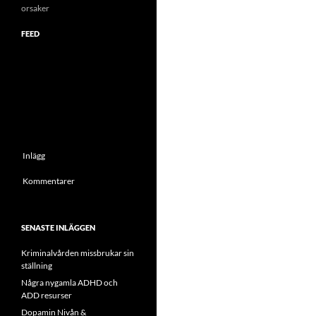
orsaker
FEED
Inlägg
Kommentarer
SENASTE INLÄGGEN
Kriminalvården missbrukar sin
ställning
Några nygamla ADHD och
ADD resurser
Dopamin Nivån &