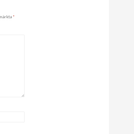
 märkta
*