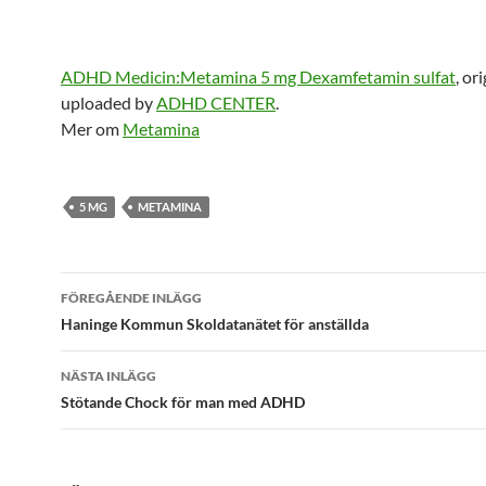
ADHD Medicin:Metamina 5 mg Dexamfetamin sulfat
, or
uploaded by
ADHD CENTER
.
Mer om
Metamina
5 MG
METAMINA
Inläggsnavigering
FÖREGÅENDE INLÄGG
Haninge Kommun Skoldatanätet för anställda
NÄSTA INLÄGG
Stötande Chock för man med ADHD