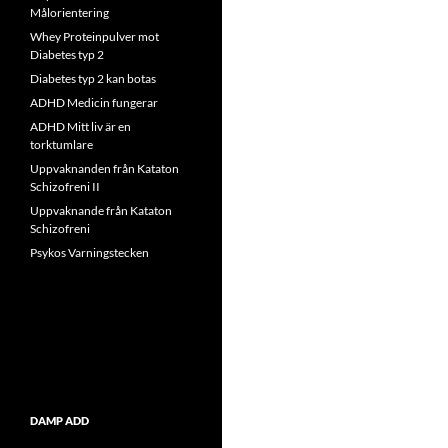
Målorientering
Whey Proteinpulver mot
Diabetes typ 2
Diabetes typ 2 kan botas
ADHD Medicin fungerar
ADHD Mitt liv är en
torktumlare
Uppvaknanden från Kataton
Schizofreni II
Uppvaknande från Kataton
Schizofreni
Psykos Varningstecken
DAMP ADD