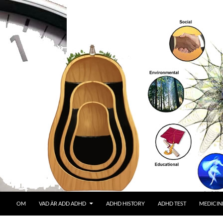
OM
VAD ÄR ADD ADHD
ADHD HISTORY
ADHD TEST
MEDICIN