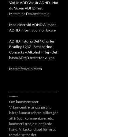
Vad är ADD
Vad är ADHD
-
Har
du Vuxen ADHD Test
Metamina Dexamfetamin
-
Mediciner vid ADHD Allmänt
-
ADHD information för läkare
ADHD historia Del 4 Charles
Bradley 1937 - Benzedrine
-
Concerta + Alkohol = Nej
-
Det
bästa ADHD testet för vuxna
Metamfetamin Meth
----------------------------------------
-------
Om kommentarer
Vi koncentrerar oss just nu
hårt på annat arbete. Vilket gör
att frågor kommentarer, etc,
kommer i tredje eller fjärde
hand. Vi tackar djupt för visad
förståelse för det.