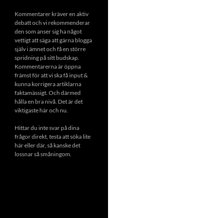
Kommentarer kräver en aktiv
debatt och vi rekommenderar
den som anser sig ha något
vettigt att säga att gärna blogga
själv i ämnet och få en större
spridning på sitt budskap.
Kommentarerna är öppna
främst för att vi ska få input &
kunna korrigera artiklarna
faktamässigt. Och därmed
hålla en bra nivå. Det är det
viktigaste här och nu.
Hittar du inte svar på dina
frågor direkt, testa att söka lite
här eller där, så kanske det
lossnar så småningom.