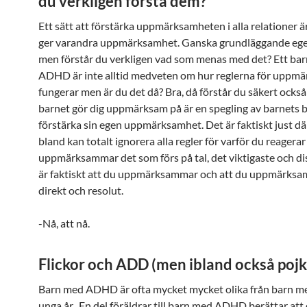
du verkligen förstå dem?
Ett sätt att förstärka uppmärksamheten i alla relationer är 
ger varandra uppmärksamhet. Ganska grundläggande ege
men förstår du verkligen vad som menas med det? Ett ba
ADHD är inte alltid medveten om hur reglerna för uppm
fungerar men är du det då? Bra, då förstår du säkert också
barnet gör dig uppmärksam på är en spegling av barnets 
förstärka sin egen uppmärksamhet. Det är faktiskt just där
bland kan totalt ignorera alla regler för varför du reagerar
uppmärksammar det som förs på tal, det viktigaste och di
är faktiskt att du uppmärksammar och att du uppmärksa
direkt och resolut.
-Nå, att nå.
Flickor och ADD (men ibland också pojk
Barn med ADHD är ofta mycket mycket olika från barn m
unga år. En del föräldrar till barn med ADHD berättar att