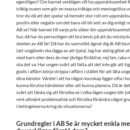
egentligen? Om barnet verkligen vill ha uppmärksamhet f
tråkig vuxen som gör en massa tråkiga och meningslösa v
tror du då att det spelar så hemskt stor roll om uppmärk
positiv eller negativ om det bara vill bli sett av dig enligt r
AB se? När barnet till varje pris söker din uppmärksamhet
hur, då har du personligen ett bra bevis på att du misslycka
skeden av AB Se! Då har du sannolikt ägnat dig åt AB blu
(att ungjäveln ska lägga av att tjata) Jag har aldrig gillat a
med barn eller dess än mer jävliga föräldrar, nej fan, raka 
ska det va. Har ungen svårt att fatta att det inte går att tigg
godis i affärn börja strippa i affärn i stället för att låta un
dina känslor. Värdet i att ha någon kunskap ligger ofta i k
kunna förutse händelser eller att kunna planera. Då är det 
svårt att tänka sig att försöka se i vilka lägen ungen blir jo
rent allmänt problematisk och försöka förändra något g
i betingelserna kring de situationerna?
Grundregler i AB Se är mycket enkla m