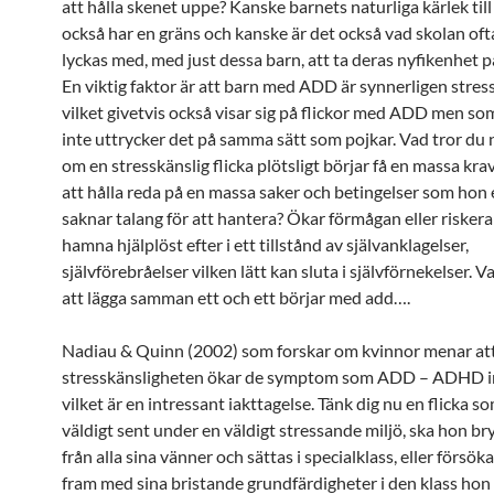
att hålla skenet uppe? Kanske barnets naturliga kärlek till
också har en gräns och kanske är det också vad skolan oft
lyckas med, med just dessa barn, att ta deras nyfikenhet p
En viktig faktor är att barn med ADD är synnerligen stres
vilket givetvis också visar sig på flickor med ADD men s
inte uttrycker det på samma sätt som pojkar. Vad tror du
om en stresskänslig flicka plötsligt börjar få en massa kra
att hålla reda på en massa saker och betingelser som hon
saknar talang för att hantera? Ökar förmågan eller riskera
hamna hjälplöst efter i ett tillstånd av självanklagelser,
självförebråelser vilken lätt kan sluta i självförnekelser. V
att lägga samman ett och ett börjar med add….
Nadiau & Quinn (2002) som forskar om kvinnor menar at
stresskänsligheten ökar de symptom som ADD – ADHD in
vilket är en intressant iakttagelse. Tänk dig nu en flicka so
väldigt sent under en väldigt stressande miljö, ska hon br
från alla sina vänner och sättas i specialklass, eller försök
fram med sina bristande grundfärdigheter i den klass hon