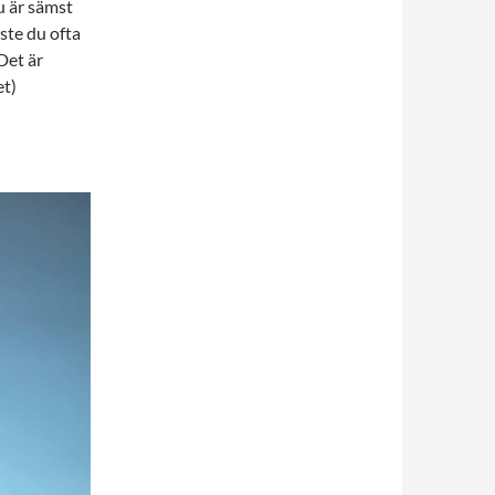
du är sämst
ste du ofta
 Det är
et)