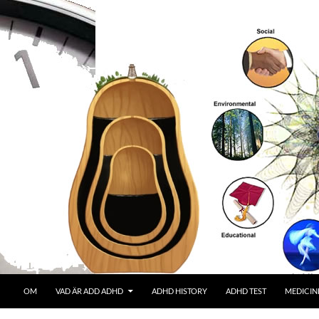
OM
VAD ÄR ADD ADHD
ADHD HISTORY
ADHD TEST
MEDICIN