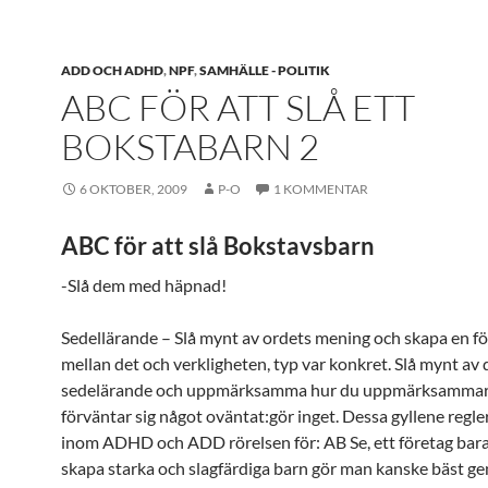
ADD OCH ADHD
,
NPF
,
SAMHÄLLE - POLITIK
ABC FÖR ATT SLÅ ETT
BOKSTABARN 2
6 OKTOBER, 2009
P-O
1 KOMMENTAR
ABC för att slå Bokstavsbarn
-Slå dem med häpnad!
Sedellärande – Slå mynt av ordets mening och skapa en f
mellan det och verkligheten, typ var konkret. Slå mynt av 
sedelärande och uppmärksamma hur du uppmärksammar
förväntar sig något oväntat:gör inget. Dessa gyllene regler
inom ADHD och ADD rörelsen för: AB Se, ett företag bara
skapa starka och slagfärdiga barn gör man kanske bäst g