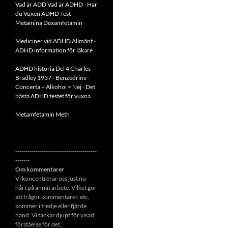
Vad är ADD
Vad är ADHD
-
Har
du Vuxen ADHD Test
Metamina Dexamfetamin
-
Mediciner vid ADHD Allmänt
-
ADHD information för läkare
ADHD historia Del 4 Charles
Bradley 1937 - Benzedrine
-
Concerta + Alkohol = Nej
-
Det
bästa ADHD testet för vuxna
Metamfetamin Meth
----------------------------------------
-------
Om kommentarer
Vi koncentrerar oss just nu
hårt på annat arbete. Vilket gör
att frågor kommentarer, etc,
kommer i tredje eller fjärde
hand. Vi tackar djupt för visad
förståelse för det.