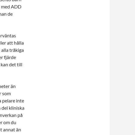
rn med ADD
nan de
örväntas
er att hålla
 alla tråkiga
r fjärde
kan det till
heter än
år som
 pelare inte
n del kliniska
 inverkan på
er om du
t annat än