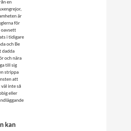
rån en
uxengrejor,
samheten är
eglerna för
 oavsett
ts i tidigare
nda och Be
tt dadda
rör och nära
a till sig
gen strippa
onsten att
väl inte så
bbig eller
rundläggande
en kan