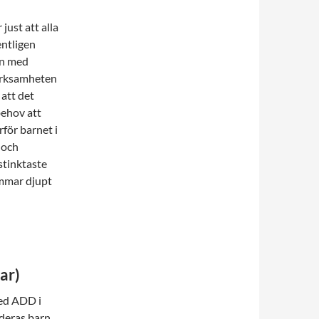
just att alla
ntligen
rn med
ärksamheten
 att det
behov att
för barnet i
 och
stinktaste
mmar djupt
ar)
ed ADD i
 deras barn