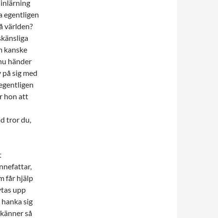
 inlärning
a egentligen
å världen?
skänsliga
om kanske
 nu händer
v på sig med
 egentligen
r hon att
ad tror du,
t
nefattar,
m får hjälp
ytas upp
a hanka sig
 känner så