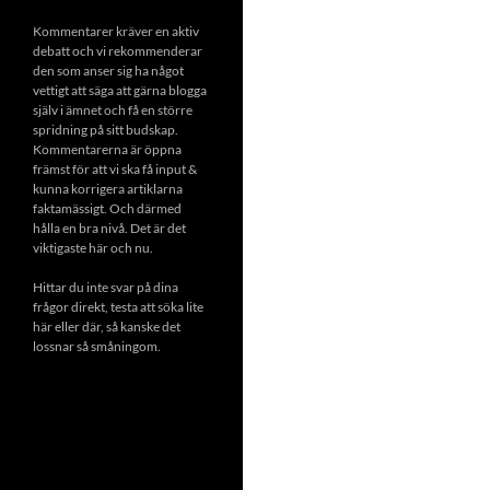
Kommentarer kräver en aktiv
debatt och vi rekommenderar
den som anser sig ha något
vettigt att säga att gärna blogga
själv i ämnet och få en större
spridning på sitt budskap.
Kommentarerna är öppna
främst för att vi ska få input &
kunna korrigera artiklarna
faktamässigt. Och därmed
hålla en bra nivå. Det är det
viktigaste här och nu.
Hittar du inte svar på dina
frågor direkt, testa att söka lite
här eller där, så kanske det
lossnar så småningom.