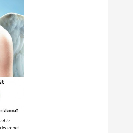
vad är
ärksamhet