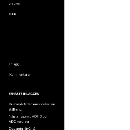
orsaker
FEED
Inlägg
Kommentarer
SENASTE INLÄGGEN
Kriminalvården missbrukar sin
ställning
Några nygamla ADHD och
ADD resurser
Dopamin Nivån &