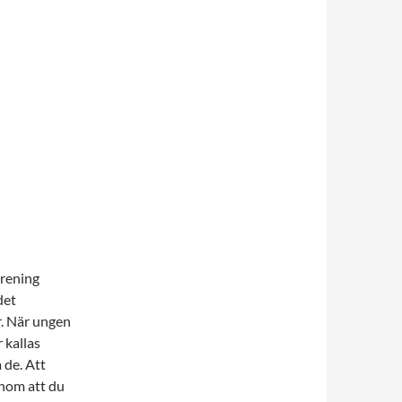
örening
det
. När ungen
 kallas
 de. Att
enom att du