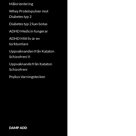
Målorientering
Whey Proteinpulver mot
Diabetes typ 2
Diabetes typ 2 kan botas
ADHD Medicin fungerar
ADHD Mitt liv är en
torktumlare
Uppvaknanden från Kataton
Schizofreni II
Uppvaknande från Kataton
Schizofreni
Psykos Varningstecken
DAMP ADD