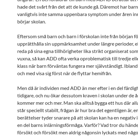
hade det svårt från det att de kunde gå. Däremot har ba
vanligtvis inte samma uppenbara symptom under åren in
börjar skolan.
Eftersom små barn och barn i förskolan inte från början f
upprätthålla sin uppmärksamhet under längre perioder, ell
reda på sina egna tillhörigheter lika strikt organiserat som
vuxna, så kan ADD ofta verka oproblematisk till tredje elle
klass när barn förväntas fungera mer självständigt. Ibland 
och med visa sig först när de flyttar hemifrån.
Men då är individen med ADD än mer efter i en del färdig
tidigare, och nu ökar dessutom kraven i skolan under de 
kommer mer och mer. Man ska alltså bygga ett hus där alla
står speciellt stabilt, frågan är hur bra det egentligen är, e
berättelser tyder snarare på att skolan kan ha en negativ
en del barns inlärningsförmåga. Varför? Vad tror du händ
försökt och försökt men aldrig någonsin lyckats med någo