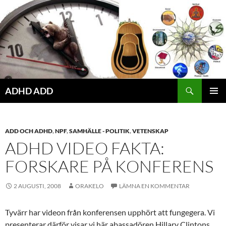
Hoppa
till
innehåll
ADHD ADD
PRIMÄR
MENY
ADD OCH ADHD
,
NPF
,
SAMHÄLLE - POLITIK
,
VETENSKAP
ADHD VIDEO FAKTA:
FORSKARE PÅ KONFERENS
2 AUGUSTI, 2008
ORAKELO
LÄMNA EN KOMMENTAR
Tyvärr har videon från konferensen upphört att fungegera. Vi
presenterar därför visar vi här abassadören Hillary Clintons