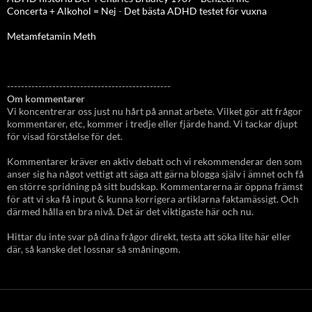
Concerta + Alkohol = Nej
-
Det bästa ADHD testet för vuxna
Metamfetamin Meth
-----------------------------------------------
Om kommentarer
Vi koncentrerar oss just nu hårt på annat arbete. Vilket gör att frågor
kommentarer, etc, kommer i tredje eller fjärde hand. Vi tackar djupt
för visad förståelse för det.
Kommentarer kräver en aktiv debatt och vi rekommenderar den som
anser sig ha något vettigt att säga att gärna blogga själv i ämnet och få
en större spridning på sitt budskap. Kommentarerna är öppna främst
för att vi ska få input & kunna korrigera artiklarna faktamässigt. Och
därmed hålla en bra nivå. Det är det viktigaste här och nu.
Hittar du inte svar på dina frågor direkt, testa att söka lite här eller
där, så kanske det lossnar så småningom.