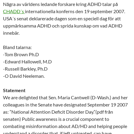
Några av världens ledande forskare kring ADHD talar på
CHADD´s
internationella konferns den 19 september 2007.
USA´s senat deklarerade dagen som en speciell dag för att
uppmärksamma ADHD och sprida kunskap om vad ADHD
innebär.
Bland talarna:
-Tom Brown Ph.D
-Edward Hallowell, M.D
-Russell Barkley, Ph.D
-O David Neeleman.
Statement
We are delighted that Sen. Maria Cantwell (D-Wash.) and her
colleagues in the Senate have designated September 19 2007
as: ”National Attention Deficit Disorder Day.”(pdf från
senaten) Public awareness is a crucial component to
combating misinformation about AD/HD and helping people
understand a disorder that, if left untreated, can have