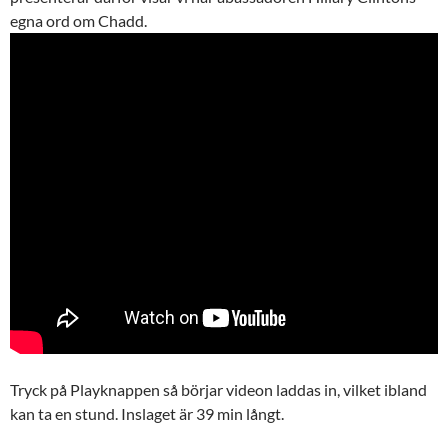
egna ord om Chadd.
Tryck på Playknappen så börjar videon laddas in, vilket ibland
kan ta en stund. Inslaget är 39 min långt.