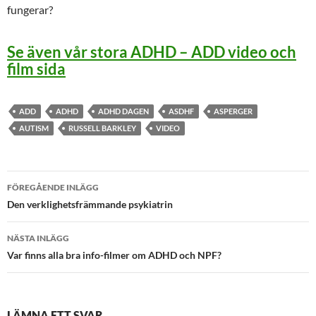
fungerar?
Se även vår stora ADHD – ADD video och
film sida
ADD
ADHD
ADHD DAGEN
ASDHF
ASPERGER
AUTISM
RUSSELL BARKLEY
VIDEO
Inläggsnavigering
FÖREGÅENDE INLÄGG
Den verklighetsfrämmande psykiatrin
NÄSTA INLÄGG
Var finns alla bra info-filmer om ADHD och NPF?
LÄMNA ETT SVAR