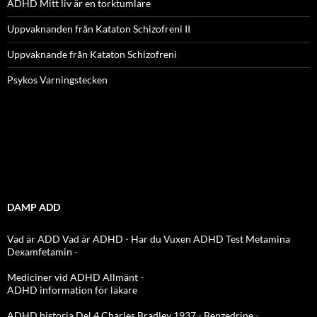
ADHD Mitt liv är en torktumlare
Uppvaknanden från Kataton Schizofreni II
Uppvaknande från Kataton Schizofreni
Psykos Varningstecken
DAMP ADD
Vad är ADD
Vad är ADHD
-
Har du Vuxen ADHD Test
Metamina
Dexamfetamin
-
Mediciner vid ADHD Allmänt
-
ADHD information för läkare
ADHD historia Del 4 Charles Bradley 1937 - Benzedrine
-