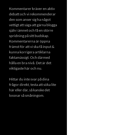
Kommentarer kräver en aktiv
debatt och vi rekommenderar
den som anser sig ha något
vettigt att säga att gärna blogga
själv i ämnet och få en större
spridning på sitt budskap.
Kommentarerna är öppna
främst för att vi ska få input &
kunna korrigera artiklarna
faktamässigt. Och därmed
hålla en bra nivå. Det är det
viktigaste här och nu.
Hittar du inte svar på dina
frågor direkt, testa att söka lite
här eller där, så kanske det
lossnar så småningom.