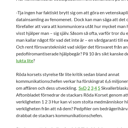
-Tja ingen har faktiskt brytt sig om att göra en vetenskapl
datainsamling av fenomenet. Dock kan man säga att det 
förefaller att vara att kommunicera utåt hur mycket man 
visst hjälper man – sig själv. Såsom så ofta, varför tror du
man kallar något för vad det inte är – en vårdgaranti till 
Och rent försvarstekniskt vad skiljer det försvaret från a
pedofilromantiserade hjälpbegär? På 10 års sikt kanske de
lukta lite
?
Röda korsets styrelse får lite kritik sedan bland annat
kommunikationschefen verkar ha förskingrat 6,6 miljoner
om affären och dess utveckling.
SvD
2
3
4
5
Skvallerblask
Aftonbladet förnedrar de stackars Röda Korset genom at
verkligheten 1 2 3 Hur kan vi som stolta medmänniskor h
verkligheten från att nå dem? Pedpfiler om bedrägerihär
drabbat de stackars kommunikationschefen.