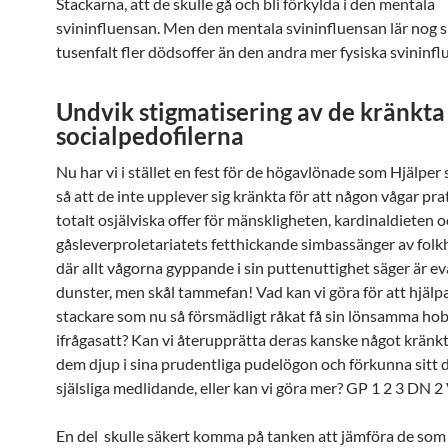
Stackarna, att de skulle gå och bli förkylda i den mentala
svininfluensan. Men den mentala svininfluensan lär nog 
tusenfalt fler dödsoffer än den andra mer fysiska svininf
Undvik stigmatisering av de kränkta
socialpedofilerna
Nu har vi i stället en fest för de högavlönade som Hjälper
så att de inte upplever sig kränkta för att någon vågar pr
totalt osjälviska offer för mänskligheten, kardinaldieten 
gåsleverproletariatets fetthickande simbassänger av fol
där allt vågorna gyppande i sin puttenuttighet säger är 
dunster, men skål tammefan! Vad kan vi göra för att hjälp
stackare som nu så försmädligt råkat få sin lönsamma ho
ifrågasatt? Kan vi återupprätta deras kanske något kränkt
dem djup i sina prudentliga pudelögon och förkunna sitt 
själsliga medlidande, eller kan vi göra mer? GP 1 2 3 DN 2 
En del skulle säkert komma på tanken att jämföra de som 