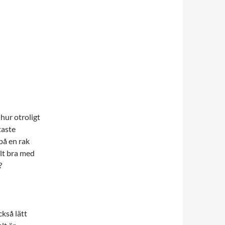
hur otroligt
taste
på en rak
llt bra med
?
kså lätt