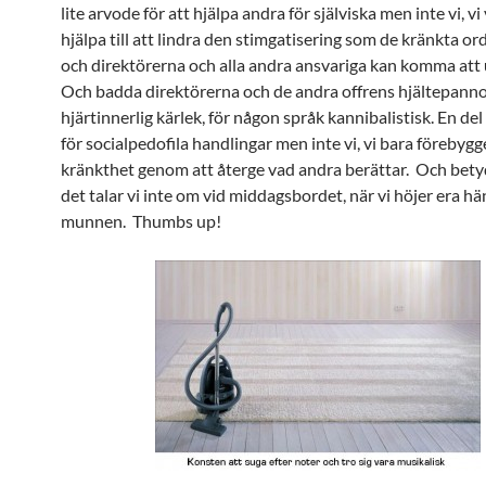
lite arvode för att hjälpa andra för själviska men inte vi, vi 
hjälpa till att lindra den stimgatisering som de kränkta o
och direktörerna och alla andra ansvariga kan komma att
Och badda direktörerna och de andra offrens hjältepann
hjärtinnerlig kärlek, för någon språk kannibalistisk. En del 
för socialpedofila handlingar men inte vi, vi bara förebygg
kränkthet genom att återge vad andra berättar. Och bety
det talar vi inte om vid middagsbordet, när vi höjer era hän
munnen. Thumbs up!