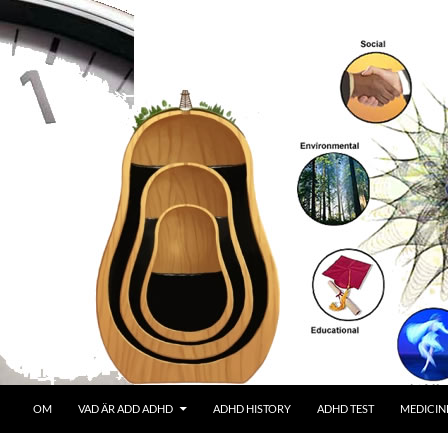
OM
VAD ÄR ADD ADHD
ADHD HISTORY
ADHD TEST
MEDICIN