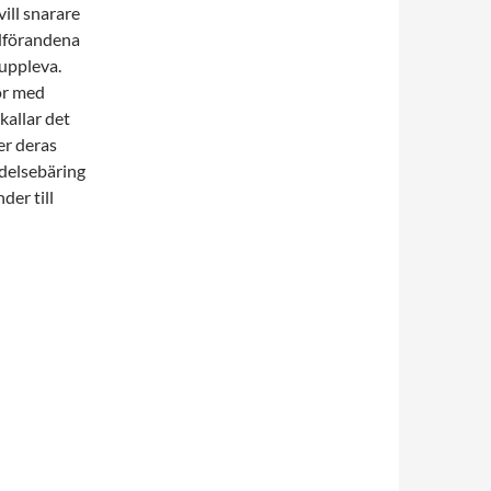
vill snarare
rdförandena
 uppleva.
or med
kallar det
er deras
delsebäring
der till