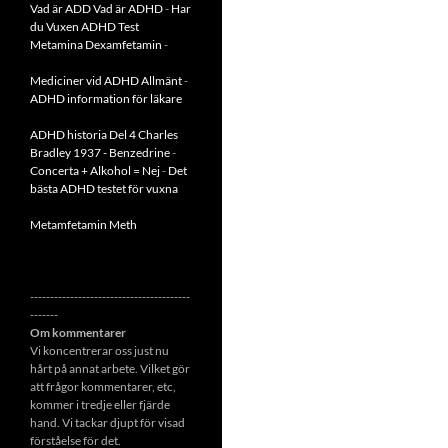
Vad är ADD
Vad är ADHD
-
Har
du Vuxen ADHD Test
Metamina Dexamfetamin
-
Mediciner vid ADHD Allmänt
-
ADHD information för läkare
ADHD historia Del 4 Charles
Bradley 1937 - Benzedrine
-
Concerta + Alkohol = Nej
-
Det
bästa ADHD testet för vuxna
Metamfetamin Meth
----------------------------------------
-------
Om kommentarer
Vi koncentrerar oss just nu
hårt på annat arbete. Vilket gör
att frågor kommentarer, etc,
kommer i tredje eller fjärde
hand. Vi tackar djupt för visad
förståelse för det.