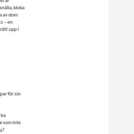
lt är
 snälla, kloka
ta av dom
ts – en
rätt upp i
par för sin
erka
e som inte
sa
?