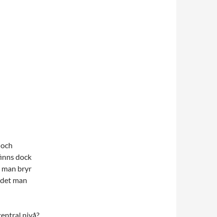
 och
 finns dock
tt man bryr
t det man
entral nivå?