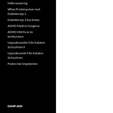
Målorientering
Whey Proteinpulver mot
Diabetes typ 2
Diabetes typ 2 kan botas
ADHD Medicin fungerar
ADHD Mitt liv är en
torktumlare
Uppvaknanden från Kataton
Schizofreni II
Uppvaknande från Kataton
Schizofreni
Psykos Varningstecken
DAMP ADD