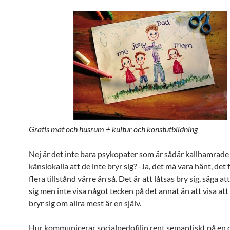
Gratis mat och husrum + kultur och konstutbildning
Nej är det inte bara psykopater som är sådär kallhamrade
känslokalla att de inte bryr sig? -Ja, det må vara hänt, det
flera tillstånd värre än så. Det är att låtsas bry sig, säga a
sig men inte visa något tecken på det annat än att visa at
bryr sig om allra mest är en själv.
Hur kommunicerar socialpedofilin rent semantiskt på en c