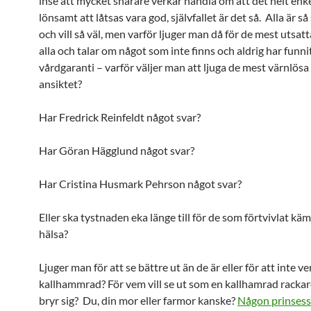
inse att mycket snarare verkar handla om att det helt enke
lönsamt att låtsas vara god, självfallet är det så. Alla är så
och vill så väl, men varför ljuger man då för de mest utsat
alla och talar om något som inte finns och aldrig har funni
vårdgaranti – varför väljer man att ljuga de mest värnlösa 
ansiktet?
Har Fredrick Reinfeldt något svar?
Har Göran Hägglund något svar?
Har Cristina Husmark Pehrson något svar?
Eller ska tystnaden eka länge till för de som förtvivlat käm
hälsa?
Ljuger man för att se bättre ut än de är eller för att inte v
kallhammrad? För vem vill se ut som en kallhamrad rackar
bryr sig? Du, din mor eller farmor kanske?
Någon prinses