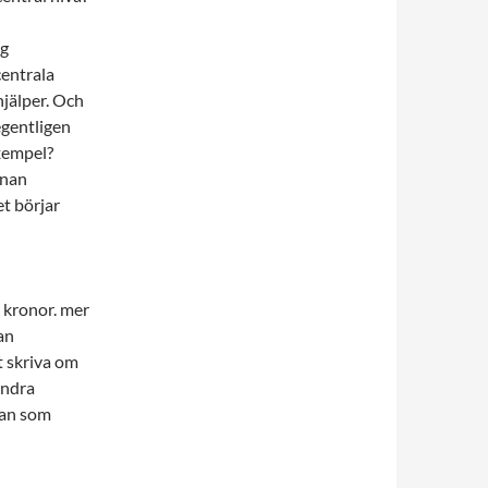
ig
centrala
hjälper. Och
 egentligen
exempel?
nnan
t börjar
 kronor. mer
an
t skriva om
indra
van som