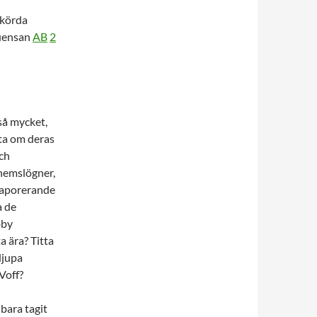
skörda
luensan
AB
2
 så mycket,
ata om deras
och
khemslögner,
evaporerande
a de
bby
a ära? Titta
djupa
Voff?
bara tagit