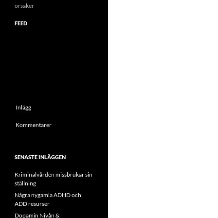
orsaker
FEED
Inlägg
Kommentarer
SENASTE INLÄGGEN
Kriminalvården missbrukar sin
ställning
Några nygamla ADHD och
ADD resurser
Dopamin Nivån &