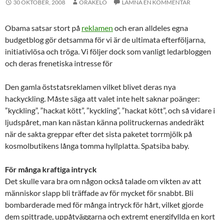
30 OKTOBER, 2008
ORAKELO
LÄMNA EN KOMMENTAR
Obama satsar stort på
reklamen
och eran alldeles egna
budgetblog gör detsamma för vi är de ultimata efterföljarna,
initiativlösa och tröga. Vi följer dock som vanligt ledarbloggen
och deras frenetiska intresse för
Den gamla öststatsreklamen vilket blivet deras nya
hackyckling. Måste säga att valet inte helt saknar poänger:
”kyckling”, ”hackat kött”, ”kyckling”, ”hackat kött”, och så vidare i
ljudspåret, man kan nästan känna politruckernas andedräkt
när de sakta greppar efter det sista paketet torrmjölk på
kosmolbutikens långa tomma hyllplatta. Spatsiba baby.
För många kraftiga intryck
Det skulle vara bra om någon också talade om vikten av att
människor slapp bli träffade av för mycket för snabbt. Bli
bombarderade med för många intryck för hårt, vilket gjorde
dem spittrade, uppåtväggarna och extremt energifyllda en kort