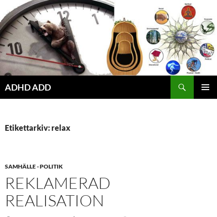
Hoppa
till
innehåll
ADHD ADD
PRIMÄR
MENY
Etikettarkiv: relax
SAMHÄLLE - POLITIK
REKLAMERAD
REALISATION