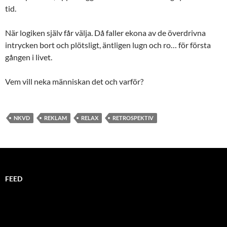
tid.
När logiken själv får välja. Då faller ekona av de överdrivna
intrycken bort och plötsligt, äntligen lugn och ro… för första
gången i livet.
Vem vill neka människan det och varför?
NKVD
REKLAM
RELAX
RETROSPEKTIV
FEED