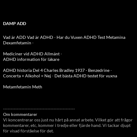
DAMP ADD
Vad är ADD
Vad är ADHD
-
Har du Vuxen ADHD Test
Metamina
Dexamfetamin
-
Mediciner vid ADHD Allmänt
-
ADHD information för läkare
ADHD historia Del 4 Charles Bradley 1937 - Benzedrine
-
Concerta + Alkohol = Nej
-
Det bästa ADHD testet för vuxna
Metamfetamin Meth
-----------------------------------------------
Om kommentarer
Vi koncentrerar oss just nu hårt på annat arbete. Vilket gör att frågor
kommentarer, etc, kommer i tredje eller fjärde hand. Vi tackar djupt
för visad förståelse för det.