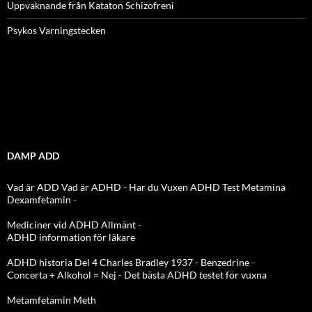
Uppvaknande från Kataton Schizofreni
Psykos Varningstecken
DAMP ADD
Vad är ADD
Vad är ADHD
-
Har du Vuxen ADHD Test
Metamina
Dexamfetamin
-
Mediciner vid ADHD Allmänt
-
ADHD information för läkare
ADHD historia Del 4 Charles Bradley 1937 - Benzedrine
-
Concerta + Alkohol = Nej
-
Det bästa ADHD testet för vuxna
Metamfetamin Meth