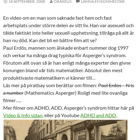
18 SEPTEMBER, 2008
ORAKELO
LÄMNA EN KOMMENTAR
En video om en man som saknade fast hem och fast
arbetsplats under större delen av sitt liv. Han var asexuell och
tålde faktiskt inte heller sexuell upphetsning, tillråga på allt är
han nu död. Kan det bli en bättre film att se?
Paul Erdös, mannen som älskade enbart nummer dog 1997
och verkar ha många drag typiska för Asperger’s syndrom.
Förutom allt ovan så är han enligt många experter den givne
konungen bland vår tids matematiker. Absolut den mest
produktivaste matematikern vi känner till…
Läs mer på piratbay som berättar om filmen:
Paul Erdos – N is
a number
(Mathematics Asperger) Roligt med lite ovanliga
filmer…..
Mer filmer om ADHD, ADD, Asperger’s syndrom hittar här på
Video & Info sidan
, eller på Youtube
ADHD and ADD
.