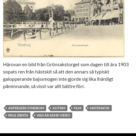
Härovan en bild från Grönsakstorget som dagen till ära 1903
sopats ren från hästskit så att den annars så typiskt
galopperande bajssmogen inte gjorde sig lika ihärdigt
påminnande, så visst var allt bättre förr.
ASPERGERS SYNDROM
AUTISM
FILM
MATEMATIK
PAUL ERDÖS
VAD ÄR ADHD VIDEO