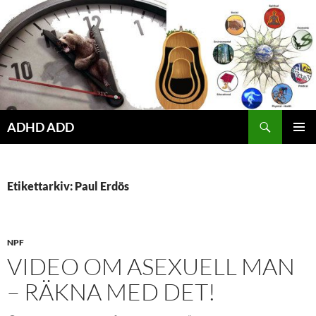
Hoppa
till
innehåll
ADHD ADD
PRIMÄR
MENY
Etikettarkiv: Paul Erdös
NPF
VIDEO OM ASEXUELL MAN
– RÄKNA MED DET!