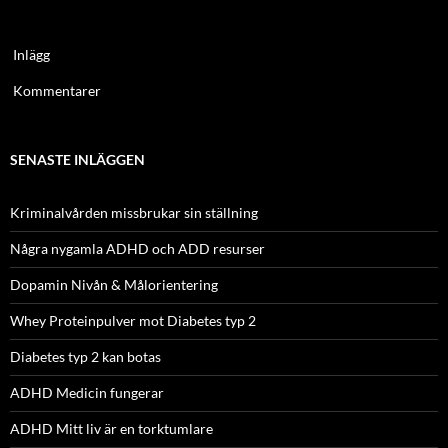
Inlägg
Kommentarer
SENASTE INLÄGGEN
Kriminalvården missbrukar sin ställning
Några nygamla ADHD och ADD resurser
Dopamin Nivån & Målorientering
Whey Proteinpulver mot Diabetes typ 2
Diabetes typ 2 kan botas
ADHD Medicin fungerar
ADHD Mitt liv är en torktumlare