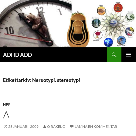
Hoppa
till
innehåll
ADHD ADD
PRIMÄR
MENY
Etikettarkiv: Neruotypi. stereotypi
NPF
A
28 JANUARI, 2009
O RAKEL O
LÄMNA EN KOMMENTAR