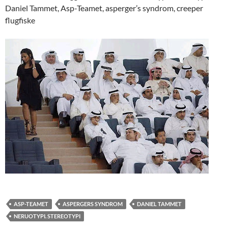
Daniel Tammet, Asp-Teamet, asperger’s syndrom, creeper
flugfiske
ASP-TEAMET
ASPERGERS SYNDROM
DANIEL TAMMET
NERUOTYPI. STEREOTYPI