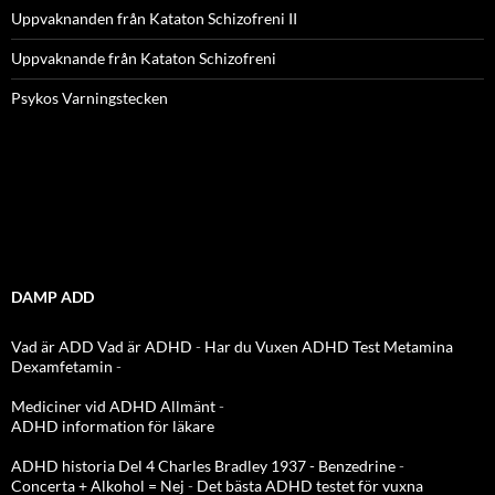
Uppvaknanden från Kataton Schizofreni II
Uppvaknande från Kataton Schizofreni
Psykos Varningstecken
DAMP ADD
Vad är ADD
Vad är ADHD
-
Har du Vuxen ADHD Test
Metamina
Dexamfetamin
-
Mediciner vid ADHD Allmänt
-
ADHD information för läkare
ADHD historia Del 4 Charles Bradley 1937 - Benzedrine
-
Concerta + Alkohol = Nej
-
Det bästa ADHD testet för vuxna