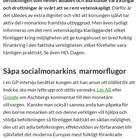
befolkningen som helhet adlades och alla kunde vara kungar
och drottningar är svårt att se rent vetenskapligt
. Därför är
det således av extra dignitet och vikt att konungen självt tar
aktiv del i monarkins framtida utbyggnad. Men även tydligt
informeras om det rent vetenskapliga klarläggandet vilket
föreligger kring möjligheten att ge kungahuset en bred folklig
förankring i den faktiska verkligheten, vilket förefaller vara
tämligen praktiskt. Se även HD, Dagen.
Såpa socialmonarkins marmorflugor
I en GP intervju berättar kungen att han anser
att istället för att
knäcka, ska man lyfta upp och stötta varandra
.
Läs AB
eller
Google
om Aschbergs kommentar till den monetäre
slitvargen. Kanske man också i samma anda kan påpeka för
den borne monarken att om denne verkligen vill hjälpa och
stödja befolkningen så föreligger faktiskt en sådan möjlighet,
den uti att adla befolkningen, effektvidden av förfarandet blir
självfallet det moderna Europas mest folkligt förankrade