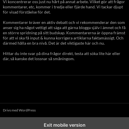
Vi koncentrerar oss just nu hårt på annat arbete. Vilket gör att frågor
kommentarer, etc, kommer i tredje eller fjärde hand. Vi tackar djupt
för visad förståelse för det.
Kommentarer kräver en aktiv debatt och vi rekommenderar den som
anser sig ha något vettigt att säga att gärna blogga själv i ämnet och få
en större spridning på sitt budskap. Kommentarerna är öppna främst
för att vi ska få input & kunna korrigera artiklarna faktamässigt. Och
därmed hålla en bra nivå. Det är det viktigaste här och nu.
Hittar du inte svar på dina frågor direkt, testa att söka lite här eller
där, så kanske det lossnar så småningom.
Drivs med WordPress
Exit mobile version