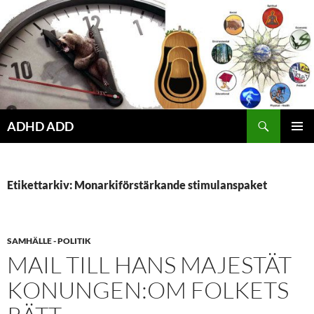
Hoppa
till
innehåll
ADHD ADD
PRIMÄR
MENY
Etikettarkiv: Monarkiförstärkande stimulanspaket
SAMHÄLLE - POLITIK
MAIL TILL HANS MAJESTÄT
KONUNGEN:OM FOLKETS