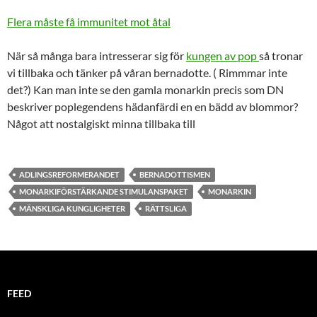
Flera måste få immunitet mot åtal
När så många bara intresserar sig för
kungen av pop
så tronar
vi tillbaka och tänker på våran bernadotte. ( Rimmmar inte
det?) Kan man inte se den gamla monarkin precis som DN
beskriver poplegendens hädanfärdi en en bädd av blommor?
Något att nostalgiskt minna tillbaka till
ADLINGSREFORMERANDET
BERNADOTTISMEN
MONARKIFÖRSTÄRKANDE STIMULANSPAKET
MONARKIN
MÄNSKLIGA KUNGLIGHETER
RÄTTSLIGA
FEED