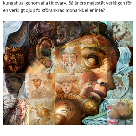
kungahus igenom alla tidevarv. Så är ers majestät verkligen för
en verkligt djup folkförankrad monarki, eller inte?