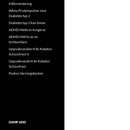
Målorientering
Whey Proteinpulver mot
Diabetes typ 2
Diabetes typ 2 kan botas
ADHD Medicin fungerar
ADHD Mitt liv är en
torktumlare
Uppvaknanden från Kataton
Schizofreni II
Uppvaknande från Kataton
Schizofreni
Psykos Varningstecken
DAMP ADD