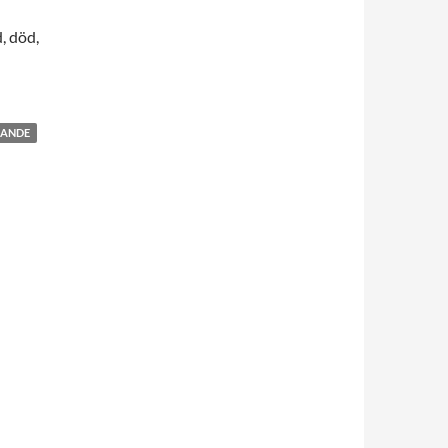
, död,
MANDE