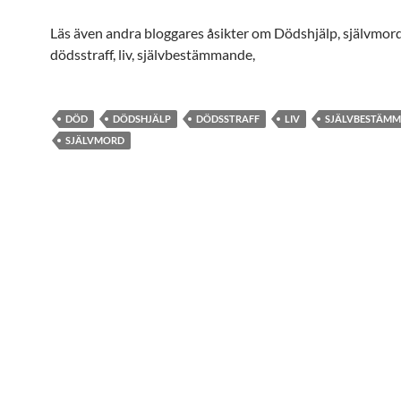
Läs även andra bloggares åsikter om Dödshjälp, självmord
dödsstraff, liv, självbestämmande,
DÖD
DÖDSHJÄLP
DÖDSSTRAFF
LIV
SJÄLVBESTÄM
SJÄLVMORD