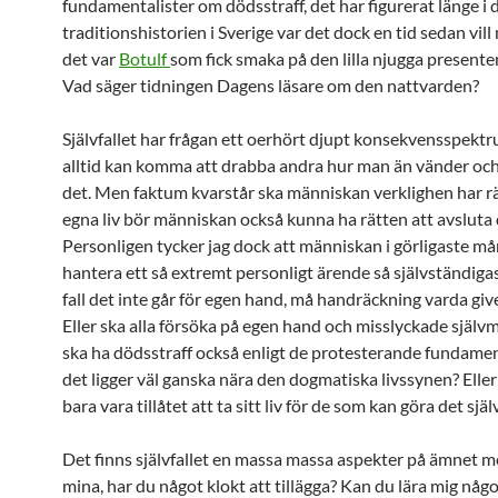
fundamentalister om dödsstraff, det har figurerat länge i 
traditionshistorien i Sverige var det dock en tid sedan vill
det var
Botulf
som fick smaka på den lilla njugga presente
Vad säger tidningen Dagens läsare om den nattvarden?
Självfallet har frågan ett oerhört djupt konsekvensspektr
alltid kan komma att drabba andra hur man än vänder och
det. Men faktum kvarstår ska människan verklighen har rätt
egna liv bör människan också kunna ha rätten att avsluta 
Personligen tycker jag dock att människan i görligaste m
hantera ett så extremt personligt ärende så självständigast
fall det inte går för egen hand, må handräckning varda giv
Eller ska alla försöka på egen hand och misslyckade själ
ska ha dödsstraff också enligt de protesterande fundamen
det ligger väl ganska nära den dogmatiska livssynen? Eller
bara vara tillåtet att ta sitt liv för de som kan göra det själ
Det finns självfallet en massa massa aspekter på ämnet m
mina, har du något klokt att tillägga? Kan du lära mig någo