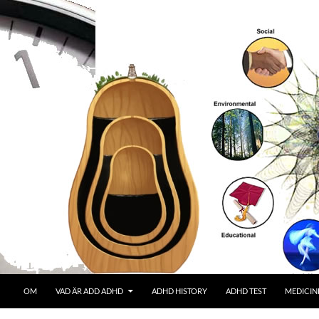
OM
VAD ÄR ADD ADHD
ADHD HISTORY
ADHD TEST
MEDICIN