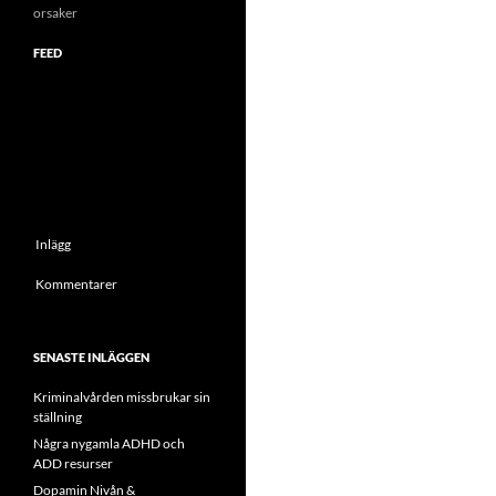
orsaker
FEED
Inlägg
Kommentarer
SENASTE INLÄGGEN
Kriminalvården missbrukar sin
ställning
Några nygamla ADHD och
ADD resurser
Dopamin Nivån &