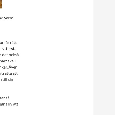
ke vara:
or får rätt
in yttersta
m det också
bart skall
nkar. Även
rtsätta att
 till sin
sar så
gna liv att