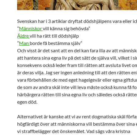
Svenskan har i 3 artiklar dryftat dödshjälpens vara eller ic
”
Människor
vill känna sig behövda”
Äldre
vill ha rätt till dödshjälp
”
Man
borde få bestämma själv”
Och visst är det sant att en del kan fara illa av att människ
att hantera sina egna liv på det sätt de själva vill, vilket i s
konsekvens också leder fram till rätten att avsluta livet o
är deras vilja. Jag ser ingen anledning till att den rätten en
vara förbehållen de med eget hagelgevär eller egna giftdu
de som av andra skäl inte vill leva måste också kunna få fo
härbärgera rätten till sina egna liv och således också rätten
egen död.
Alternativet är kanske att vi av rent dogmatiska skäl förfa
högfärdigt över att människorna vill bestämma över sina e
vi straffbelägger det önskemålet. Vad sägs våra kristna