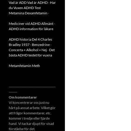
Vad är ADD
Vad är ADHD
-
Har
du Vuxen ADHD Test
Metamina Dexamfetamin
-
Mediciner vid ADHD Allmänt
-
ADHD information för läkare
ADHD historia Del 4 Charles
Bradley 1937 - Benzedrine
-
Concerta + Alkohol = Nej
-
Det
bästa ADHD testet för vuxna
Metamfetamin Meth
----------------------------------------
-------
Om kommentarer
Vi koncentrerar oss just nu
hårt på annat arbete. Vilket gör
att frågor kommentarer, etc,
kommer i tredje eller fjärde
hand. Vi tackar djupt för visad
förståelse för det.