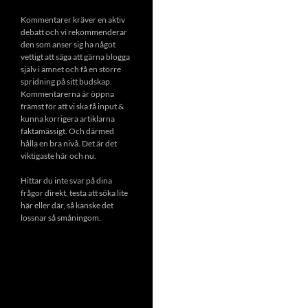
Kommentarer kräver en aktiv
debatt och vi rekommenderar
den som anser sig ha något
vettigt att säga att gärna blogga
själv i ämnet och få en större
spridning på sitt budskap.
Kommentarerna är öppna
främst för att vi ska få input &
kunna korrigera artiklarna
faktamässigt. Och därmed
hålla en bra nivå. Det är det
viktigaste här och nu.
Hittar du inte svar på dina
frågor direkt, testa att söka lite
här eller där, så kanske det
lossnar så småningom.