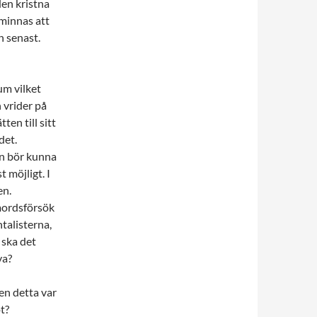
den kristna
 minnas att
n senast.
um vilket
 vrider på
en till sitt
det.
ån bör kunna
 möjligt. I
en.
vmordsförsök
talisterna,
 ska det
va?
en detta var
t?