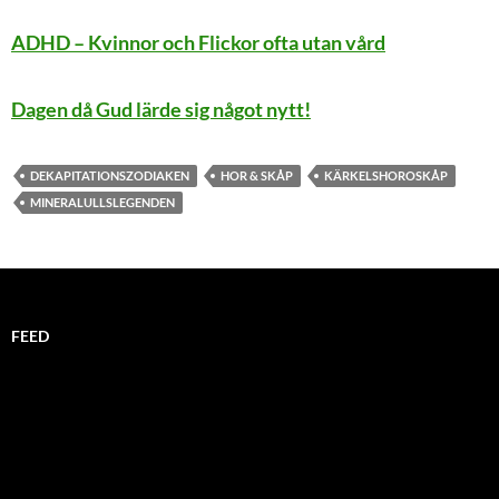
ADHD – Kvinnor och Flickor ofta utan vård
Dagen då Gud lärde sig något nytt!
DEKAPITATIONSZODIAKEN
HOR & SKÅP
KÄRKELSHOROSKÅP
MINERALULLSLEGENDEN
FEED