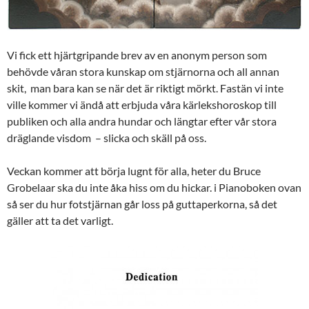
Vi fick ett hjärtgripande brev av en anonym person som
behövde våran stora kunskap om stjärnorna och all annan
skit, man bara kan se när det är riktigt mörkt. Fastän vi inte
ville kommer vi ändå att erbjuda våra kärlekshoroskop till
publiken och alla andra hundar och längtar efter vår stora
dräglande visdom – slicka och skäll på oss.
Veckan kommer att börja lugnt för alla, heter du Bruce
Grobelaar ska du inte åka hiss om du hickar. i Pianoboken ovan
så ser du hur fotstjärnan går loss på guttaperkorna, så det
gäller att ta det varligt.