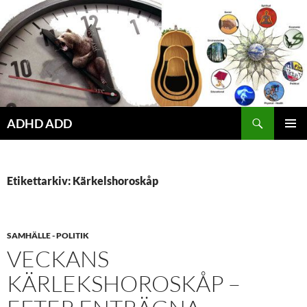
Hoppa
till
innehåll
ADHD ADD
PRIMÄR
MENY
Etikettarkiv: Kärkelshoroskåp
SAMHÄLLE - POLITIK
VECKANS
KÄRLEKSHOROSKÅP –