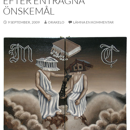
EFTER ENTRÄGNA
ÖNSKEMÅL
9 SEPTEMBER, 2009
ORAKELO
LÄMNA EN KOMMENTAR