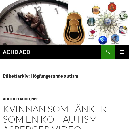
Hoppa
till
innehåll
ADHD ADD
PRIMÄR
MENY
Etikettarkiv: Högfungerande autism
ADD OCH ADHD
,
NPF
KVINNAN SOM TÄNKER
SOM EN KO – AUTISM