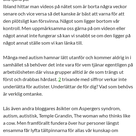
Ibland hittar man videos på nätet som är borta några veckor
senare och vice versa så det kanske är bäst att varna för att
den plötsligt kan försvinna. Något som ligger bortom vår
kontroll. Men uppmärksamma oss gärna på om videon eller
något annat inte fungerar så kan vi snabbt se om den ligger på
något annat ställe som vi kan länka till.
Många med autism hamnar lätt utanför och kommer aldrig in i
samhället så behöver det inte vara för vem tjänar egentligen på
arbetslösheten där vissa grupper alltid är de som trängs ut
först och drabbas hårdast.
2
trixande med siffror verkar inte
underlätta för autister. Underlättar de för dig? Vad som behövs
är verklig omtanke.
Läs även andra bloggares åsikter om Aspergers syndrom,
autism, autistisk, Temple Grandin, The woman who thinks like
a cow. Men framförallt fundera över hur personer längst
ensamma får lyfta tältpinnarna för allas vår kunskap om