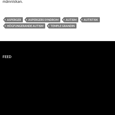
människan.
ASPERGER
ASPERGERS SYNDROM
AUTISM
AUTISTISK
HÖGFUNGERANDE AUTISM
TEMPLE GRANDIN
FEED