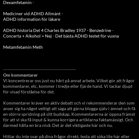
Dexamfetamin
-
Mediciner vid ADHD Allmänt
-
ADHD information för läkare
ADHD historia Del 4 Charles Bradley 1937 - Benzedrine
-
Concerta + Alkohol = Nej
-
Det bästa ADHD testet för vuxna
Metamfetamin Meth
-----------------------------------------------
Om kommentarer
Vi koncentrerar oss just nu hårt på annat arbete. Vilket gör att frågor
kommentarer, etc, kommer i tredje eller fjärde hand. Vi tackar djupt
för visad förståelse för det.
Kommentarer kräver en aktiv debatt och vi rekommenderar den som
anser sig ha något vettigt att säga att gärna blogga själv i ämnet och få
en större spridning på sitt budskap. Kommentarerna är öppna främst
för att vi ska få input & kunna korrigera artiklarna faktamässigt. Och
därmed hålla en bra nivå. Det är det viktigaste här och nu.
Hittar du inte svar på dina frågor direkt, testa att söka lite här eller