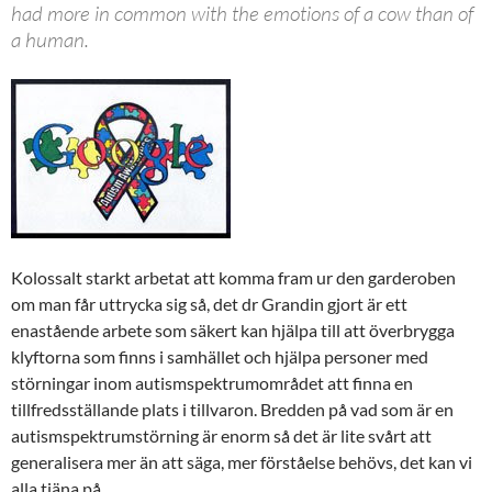
had more in common with the emotions of a cow than of
a human.
Kolossalt starkt arbetat att komma fram ur den garderoben
om man får uttrycka sig så, det dr Grandin gjort är ett
enastående arbete som säkert kan hjälpa till att överbrygga
klyftorna som finns i samhället och hjälpa personer med
störningar inom autismspektrumområdet att finna en
tillfredsställande plats i tillvaron. Bredden på vad som är en
autismspektrumstörning är enorm så det är lite svårt att
generalisera mer än att säga, mer förståelse behövs, det kan vi
alla tjäna på.