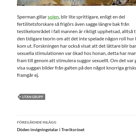
Sperman gillar
solen
, blir lite sprittigare, enligt en del
fertilitetsforskare så frigörs även sagge längre bak från
testikelområdet i fall mannen är riktigt upphetsad, alltså
den tidigare teorin om att det inte spelade någon roll hur
kom ut. Forskningen har också visat att det lättare blir bar
sexuella stimulationen var ökad hos honan, detta har m
fram till genom att stimulera suggor sexuellt. Om det var
visa suggan bilder från galten på den något knorriga gris
framgår ej.
UTAN GRUPP
Inläggsnavigering
FÖREGÅENDE INLÄGG
Döden invigningstalar i Treriksröset