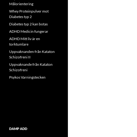
Målorientering
Whey Proteinpulver mot
Diabetes typ 2
Diabetes typ 2 kan botas
ADHD Medicin fungerar
ADHD Mitt liv är en
torktumlare
Uppvaknanden från Kataton
Schizofreni II
Uppvaknande från Kataton
Schizofreni
Psykos Varningstecken
DAMP ADD