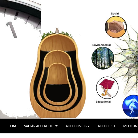
OM
VAD ÄR ADD ADHD
ADHD HISTORY
ADHD TEST
MEDICIN