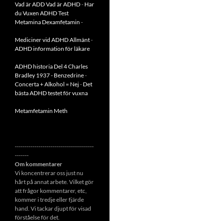
Vad är ADD
Vad är ADHD
-
Har
du Vuxen ADHD Test
Metamina Dexamfetamin
-
Mediciner vid ADHD Allmänt
-
ADHD information för läkare
ADHD historia Del 4 Charles
Bradley 1937 - Benzedrine
-
Concerta + Alkohol = Nej
-
Det
bästa ADHD testet för vuxna
Metamfetamin Meth
----------------------------------------
-------
Om kommentarer
Vi koncentrerar oss just nu
hårt på annat arbete. Vilket gör
att frågor kommentarer, etc,
kommer i tredje eller fjärde
hand. Vi tackar djupt för visad
förståelse för det.