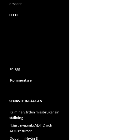
orsaker
FEED
Inlägg
Kommentarer
SENASTE INLÄGGEN
Kriminalvården missbrukar sin
ställning
Några nygamla ADHD och
ADD resurser
Dopamin Nivån &