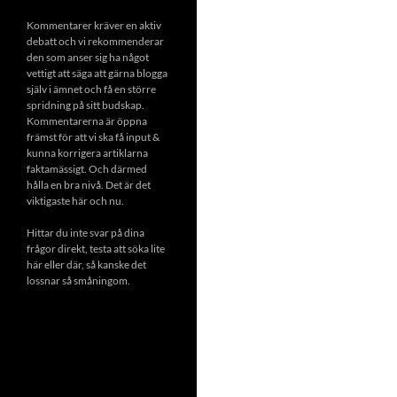
Kommentarer kräver en aktiv
debatt och vi rekommenderar
den som anser sig ha något
vettigt att säga att gärna blogga
själv i ämnet och få en större
spridning på sitt budskap.
Kommentarerna är öppna
främst för att vi ska få input &
kunna korrigera artiklarna
faktamässigt. Och därmed
hålla en bra nivå. Det är det
viktigaste här och nu.
Hittar du inte svar på dina
frågor direkt, testa att söka lite
här eller där, så kanske det
lossnar så småningom.