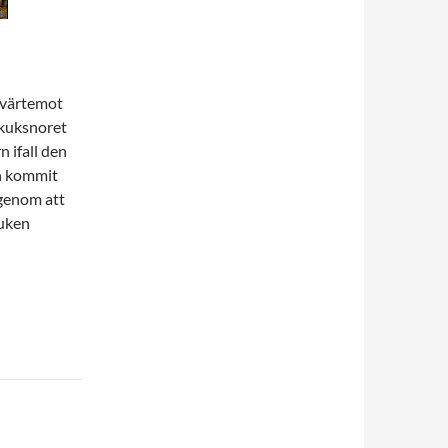
 tvärtemot
 kuksnoret
n ifall den
an kommit
 genom att
kuken