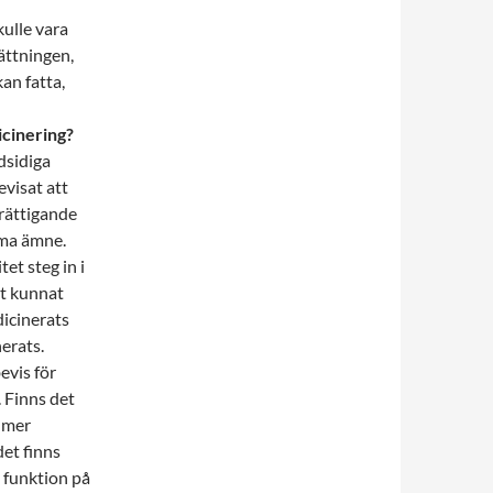
kulle vara
ättningen,
an fatta,
icinering?
dsidiga
visat att
erättigande
mma ämne.
et steg in i
bt kunnat
icinerats
erats.
evis för
. Finns det
t mer
et finns
 funktion på