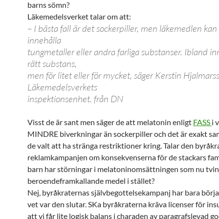
barns sömn?
Läkemedelsverket talar om att:
– I bästa fall är det sockerpiller, men läkemedlen kan
innehålla
tungmetaller eller andra farliga substanser. Ibland in
rätt substans,
men för litet eller för mycket, säger Kerstin Hjalmars
Läkemedelsverkets
inspektionsenhet. från DN
Visst de är sant men säger de att melatonin enligt
FASS
i 
MINDRE biverkningar än sockerpiller och det är exakt 
de valt att ha stränga restriktioner kring. Talar den byråkr
reklamkampanjen om konsekvenserna för de stackars fami
barn har störningar i melatoninomsättningen som nu tvin
beroendeframkallande medel i stället?
Nej, byråkraternas självbegottelsekampanj har bara börja
vet var den slutar. SKa byråkraterna kräva licenser för ins
att vi får lite logisk balans i charaden av paragrafslevad g