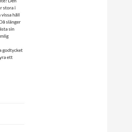
nte? Den
r stora i
vissa håll
Då slänger
ästa sin
imlig
ga godtycket
yra ett