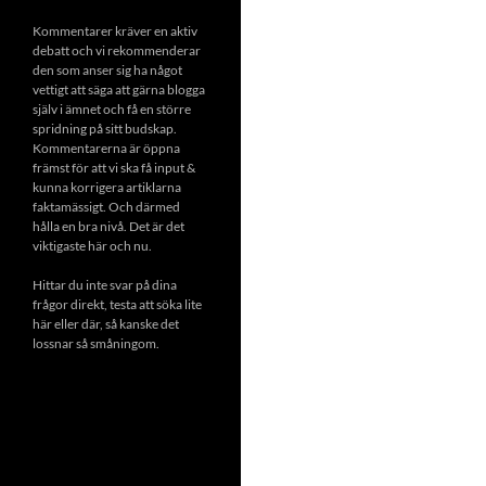
Kommentarer kräver en aktiv
debatt och vi rekommenderar
den som anser sig ha något
vettigt att säga att gärna blogga
själv i ämnet och få en större
spridning på sitt budskap.
Kommentarerna är öppna
främst för att vi ska få input &
kunna korrigera artiklarna
faktamässigt. Och därmed
hålla en bra nivå. Det är det
viktigaste här och nu.
Hittar du inte svar på dina
frågor direkt, testa att söka lite
här eller där, så kanske det
lossnar så småningom.