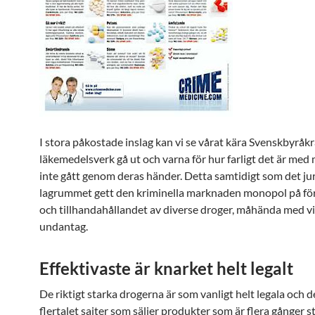
I stora påkostade inslag kan vi se vårat kära Svenskbyråkr
läkemedelsverk gå ut och varna för hur farligt det är me
inte gått genom deras händer. Detta samtidigt som det ju
lagrummet gett den kriminella marknaden monopol på fö
och tillhandahållandet av diverse droger, måhända med v
undantag.
Effektivaste är knarket helt legalt
De riktigt starka drogerna är som vanligt helt legala och d
flertalet sajter som säljer produkter som är flera gånger s