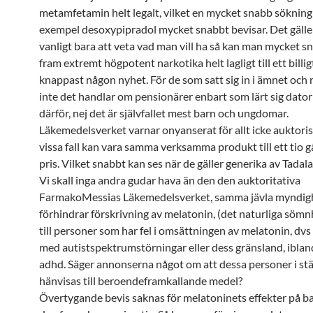
metamfetamin helt legalt, vilket en mycket snabb sökning p
exempel desoxypipradol mycket snabbt bevisar. Det gäll
vanligt bara att veta vad man vill ha så kan man mycket s
fram extremt högpotent narkotika helt lagligt till ett billigt
knappast någon nyhet. För de som satt sig in i ämnet och n
inte det handlar om pensionärer enbart som lärt sig dato
därför, nej det är självfallet mest barn och ungdomar.
Läkemedelsverket varnar onyanserat för allt icke auktoris
vissa fall kan vara samma verksamma produkt till ett tio g
pris. Vilket snabbt kan ses när de gäller generika av Tadalaf
Vi skall inga andra gudar hava än den den auktoritativa
FarmakoMessias Läkemedelsverket, samma jävla myndig
förhindrar förskrivning av melatonin, (det naturliga sö
till personer som har fel i omsättningen av melatonin, dv
med autistspektrumstörningar eller dess gränsland, iblan
adhd. Säger annonserna något om att dessa personer i stä
hänvisas till beroendeframkallande medel?
Övertygande bevis saknas för melatoninets effekter på b