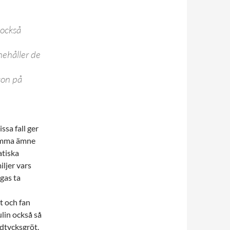
 också
nehåller de
son på
vissa fall ger
samma ämne
atiska
ljer vars
gas ta
t och fan
ulin också så
odtycksgröt.