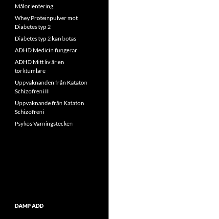
Målorientering
Whey Proteinpulver mot
Diabetes typ 2
Diabetes typ 2 kan botas
ADHD Medicin fungerar
ADHD Mitt liv är en
torktumlare
Uppvaknanden från Kataton
Schizofreni II
Uppvaknande från Kataton
Schizofreni
Psykos Varningstecken
DAMP ADD