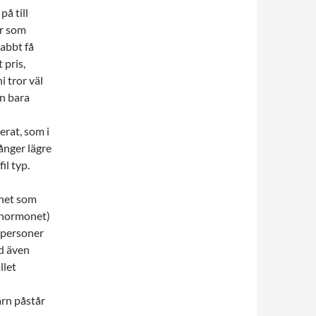
å till
er som
nabbt få
 pris,
i tror väl
rn bara
erat, som i
ånger lägre
il typ.
het som
mnhormonet)
s personer
d även
llet
arn påstår