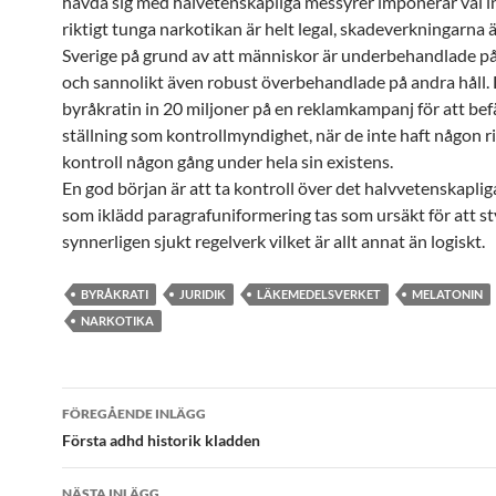
hävda sig med halvetenskapliga messyrer imponerar väl i
riktigt tunga narkotikan är helt legal, skadeverkningarna ä
Sverige på grund av att människor är underbehandlade på 
och sannolikt även robust överbehandlade på andra håll. 
byråkratin in 20 miljoner på en reklamkampanj för att bef
ställning som kontrollmyndighet, när de inte haft någon r
kontroll någon gång under hela sin existens.
En god början är att ta kontroll över det halvvetenskapli
som iklädd paragrafuniformering tas som ursäkt för att st
synnerligen sjukt regelverk vilket är allt annat än logiskt.
BYRÅKRATI
JURIDIK
LÄKEMEDELSVERKET
MELATONIN
NARKOTIKA
Inläggsnavigering
FÖREGÅENDE INLÄGG
Första adhd historik kladden
NÄSTA INLÄGG