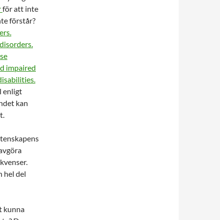
r
för att inte
te förstår?
ers.
disorders.
ase
nd impaired
sabilities.
 enligt
andet kan
t.
etenskapens
 avgöra
kvenser.
 hel del
tt kunna