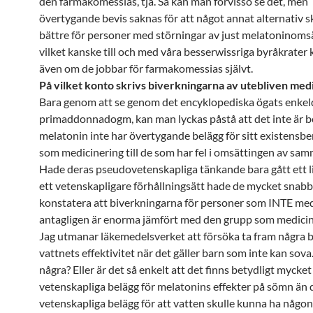
den farmakomessias, tja. Så kan man förvisso se det, men
övertygande bevis saknas för att något annat alternativ s
bättre för personer med störningar av just melatoninoms
vilket kanske till och med våra besserwissriga byråkrater k
även om de jobbar för farmakomessias självt.
På vilket konto skrivs biverkningarna av utebliven med
Bara genom att se genom det encyklopediska ögats enkel
primaddonnadogm, kan man lyckas påstå att det inte är be
melatonin inte har övertygande belägg för sitt existensb
som medicinering till de som har fel i omsättingen av sa
Hade deras pseudovetenskapliga tänkande bara gått ett lit
ett vetenskapligare förhållningsätt hade de mycket snab
konstatera att biverkningarna för personer som INTE med
antagligen är enorma jämfört med den grupp som medicin
Jag utmanar läkemedelsverket att försöka ta fram några b
vattnets effektivitet när det gäller barn som inte kan sova
några? Eller är det så enkelt att det finns betydligt mycke
vetenskapliga belägg för melatonins effekter på sömn än d
vetenskapliga belägg för att vatten skulle kunna ha någon