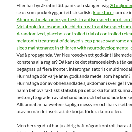
Eller har byråkratin fått panik och slänger iväg
20 miljone
se ut som puckelryggar i ett cirkadiskt
klocktorn
som de in
Abnormal melatonin synthesis in autism spectrum disord
Melatonin for insomnia in children with autism spectrum 
A randomized, placebo-controlled trial of controlled rele
melatonin treatment of delayed sleep phase syndrome a
sleep maintenance in children with neurodevelopmental di
Vadå propaganda. Var Neurosedyn ett godkänt läkemedel
konstens alla regler? Då kanske det stereoselektiva tänk
begagnas på flera fronter. Interorganisatorisk multimodal
Hur många dör varje år av godkända medel som heparin?
Hur många dör av obhehandlade sjukdomar i sverige? I v
namn behövs faktiskt statistik på det också för att kunna
nettonyttograden av obehandlade och behandlade konse
Allt annat är halvvetenskapliga messyrer och har vi sett en
utav nu när de insett att de börjat förlora kontrollen.
Men herregud, ni har ju aldrig haft någon kontroll, bara a