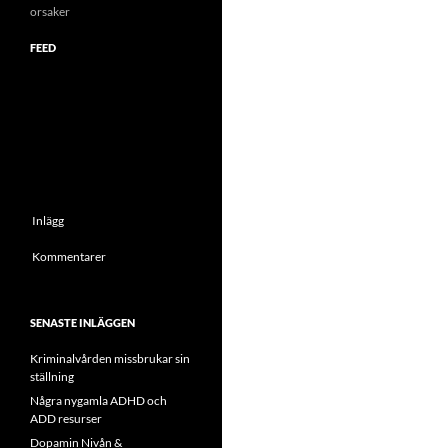
orsaker
FEED
Inlägg
Kommentarer
SENASTE INLÄGGEN
Kriminalvården missbrukar sin
ställning
Några nygamla ADHD och
ADD resurser
Dopamin Nivån &