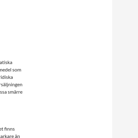
atiska
d medel som
ridiska
rsäljningen
issa smärre
et finns
tarkare än