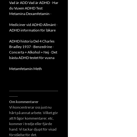
Vad är ADD
Vad är ADHD
-
Har
du Vuxen ADHD Test
Metamina Dexamfetamin
-
Mediciner vid ADHD Allmänt
-
ADHD information för läkare
ADHD historia Del 4 Charles
Bradley 1937 - Benzedrine
-
Concerta + Alkohol = Nej
-
Det
bästa ADHD testet för vuxna
Metamfetamin Meth
----------------------------------------
-------
Om kommentarer
Vi koncentrerar oss just nu
hårt på annat arbete. Vilket gör
att frågor kommentarer, etc,
kommer i tredje eller fjärde
hand. Vi tackar djupt för visad
förståelse för det.