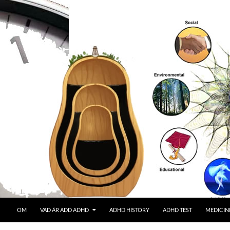
OM
VAD ÄR ADD ADHD
ADHD HISTORY
ADHD TEST
MEDICIN