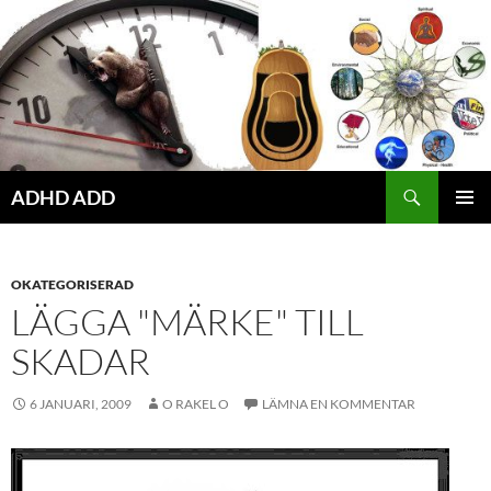
Hoppa
till
innehåll
ADHD ADD
PRIMÄR
MENY
OKATEGORISERAD
LÄGGA "MÄRKE" TILL
SKADAR
6 JANUARI, 2009
O RAKEL O
LÄMNA EN KOMMENTAR