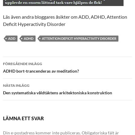
Läs även andra bloggares åsikter om ADD, ADHD, Attention
Deficit Hyperactivity Disorder
ADD
ADHD
ATTENTION DEFICIT HYPERACTIVITY DISORDER
Inläggsnavigering
FÖREGÅENDE INLÄGG
ADHD bort-trancenderas av meditation?
NÄSTA INLÄGG
Den systematiska våldtäktens arkitektoniska konstruktion
LÄMNA ETT SVAR
Din e-postadress kommer inte publiceras.
Obligatoriska fält är