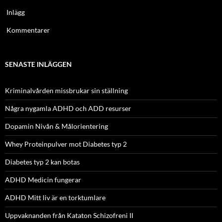
Inlägg
Kommentarer
SENASTE INLÄGGEN
Kriminalvården missbrukar sin ställning
Några nygamla ADHD och ADD resurser
Dopamin Nivån & Målorientering
Whey Proteinpulver mot Diabetes typ 2
Diabetes typ 2 kan botas
ADHD Medicin fungerar
ADHD Mitt liv är en torktumlare
Uppvaknanden från Kataton Schizofreni II