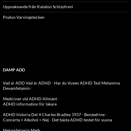
Uppvaknande från Kataton Schizofreni
Psykos Varningstecken
DAMP ADD
Vad är ADD
Vad är ADHD
-
Har du Vuxen ADHD Test
Metamina
Dexamfetamin
-
Mediciner vid ADHD Allmänt
-
ADHD information för läkare
ADHD historia Del 4 Charles Bradley 1937 - Benzedrine
-
Concerta + Alkohol = Nej
-
Det bästa ADHD testet för vuxna
Metamfetamin Meth