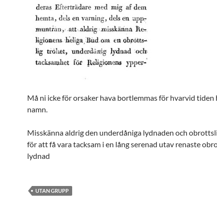
Må ni icke för orsaker hava bortlemmas för hvarvid tiden
namn.
Misskänna aldrig den underdåniga lydnaden och obrottsl
för att få vara tacksam i en lång serenad utav renaste obro
lydnad
UTAN GRUPP