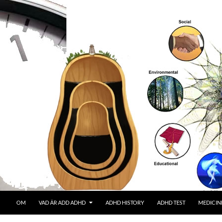
OM
VAD ÄR ADD ADHD
ADHD HISTORY
ADHD TEST
MEDICIN