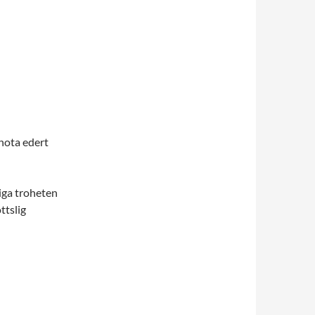
 hota edert
iga troheten
ttslig