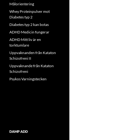
Målorientering
Whey Proteinpulver mot
Diabetes typ 2
Diabetes typ 2 kan botas
ADHD Medicin fungerar
ADHD Mitt liv är en
torktumlare
Uppvaknanden från Kataton
Schizofreni II
Uppvaknande från Kataton
Schizofreni
Psykos Varningstecken
DAMP ADD