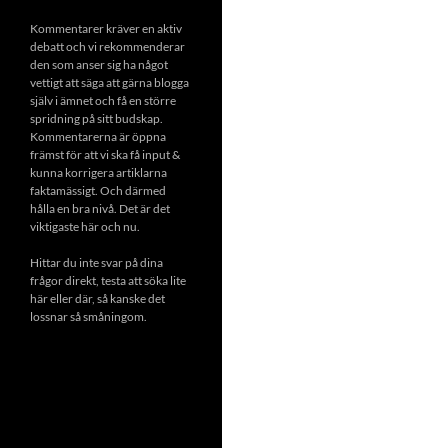
Kommentarer kräver en aktiv
debatt och vi rekommenderar
den som anser sig ha något
vettigt att säga att gärna blogga
själv i ämnet och få en större
spridning på sitt budskap.
Kommentarerna är öppna
främst för att vi ska få input &
kunna korrigera artiklarna
faktamässigt. Och därmed
hålla en bra nivå. Det är det
viktigaste här och nu.
Hittar du inte svar på dina
frågor direkt, testa att söka lite
här eller där, så kanske det
lossnar så småningom.