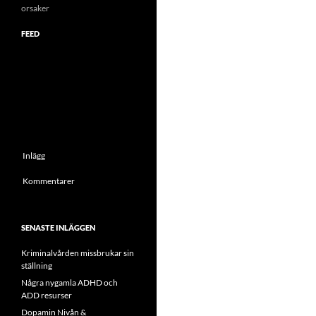
orsaker
FEED
Inlägg
Kommentarer
SENASTE INLÄGGEN
Kriminalvården missbrukar sin
ställning
Några nygamla ADHD och
ADD resurser
Dopamin Nivån &