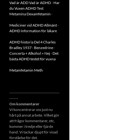
Vad är ADD
Vad är ADHD
-
Har
du Vuxen ADHD Test
Metamina Dexamfetamin
-
Mediciner vid ADHD Allmänt
-
ADHD information för läkare
ADHD historia Del 4 Charles
Bradley 1937 - Benzedrine
-
Concerta + Alkohol = Nej
-
Det
bästa ADHD testet för vuxna
Metamfetamin Meth
----------------------------------------
-------
Om kommentarer
Vi koncentrerar oss just nu
hårt på annat arbete. Vilket gör
att frågor kommentarer, etc,
kommer i tredje eller fjärde
hand. Vi tackar djupt för visad
förståelse för det.