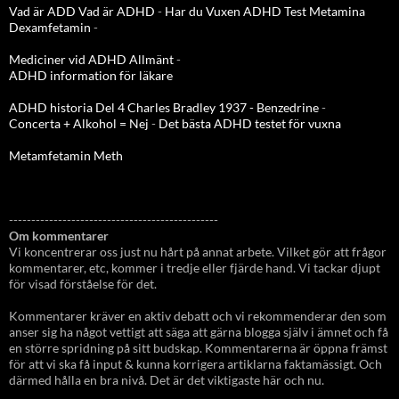
Vad är ADD
Vad är ADHD
-
Har du Vuxen ADHD Test
Metamina
Dexamfetamin
-
Mediciner vid ADHD Allmänt
-
ADHD information för läkare
ADHD historia Del 4 Charles Bradley 1937 - Benzedrine
-
Concerta + Alkohol = Nej
-
Det bästa ADHD testet för vuxna
Metamfetamin Meth
-----------------------------------------------
Om kommentarer
Vi koncentrerar oss just nu hårt på annat arbete. Vilket gör att frågor
kommentarer, etc, kommer i tredje eller fjärde hand. Vi tackar djupt
för visad förståelse för det.
Kommentarer kräver en aktiv debatt och vi rekommenderar den som
anser sig ha något vettigt att säga att gärna blogga själv i ämnet och få
en större spridning på sitt budskap. Kommentarerna är öppna främst
för att vi ska få input & kunna korrigera artiklarna faktamässigt. Och
därmed hålla en bra nivå. Det är det viktigaste här och nu.