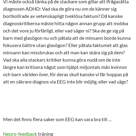
Vi måste också tänka på de stackare som gillar att ifrågasätta
diagnosen ADHD: Vad ska de göra nu om de känner sig
bortkollrade av vetenskapligt tveklösa faktum? Då kanske
diagnoskritikerna måste hitta någon annan grupp att mobba
och det vore ju förfärligt, eller vad säger ni? Ska de ge sig på
barn med glasögon nu och påtala att de minsann borde kunna
fokusera bättre utan glasögon? Eller påtala faktumet att glas
minsann kan missbrukas och att man kan skära sig på dem?
Vad ska alla stackars kritiker kunna göra nudå om de inte
längre kan kritisera något som hjälpt miljontals män kvinnor
och barn världen över, för deras skull kanske vi får hoppas på
att en säkrare diagnos via EEG inte blir möjlig, eller vad sägs?
Men det finns flera saker som EEG kan vara bra till …
Neuro-feedback
träning