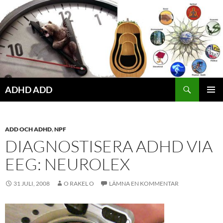
Hoppa
till
innehåll
ADHD ADD
PRIMÄR
MENY
ADD OCH ADHD
,
NPF
DIAGNOSTISERA ADHD VIA
EEG: NEUROLEX
31 JULI, 2008
O RAKEL O
LÄMNA EN KOMMENTAR