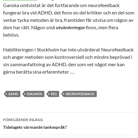
Ganska omtvistat är det fortfarande om neurofeedback
fungerar bra vid ADHD, det finns en del kritiker och en del som
verkar tycka metoden är bra, framtiden får utvisa om någon av
dem har rätt. Någon små
utvärderingar
finns, men flera
behövs.
Habiliteringen i Stockholm har inte utvärderat Neurofeedback
och anger metoden som kontroversiell och mindre beprövad i
sin sammanfattning av ADHD, den som vet något mer kan
gärna berätta sina erfarenheter ….
ADHD
DIAGNOS
EEG
NEUROFEEDBACK
Inläggsnavigering
FÖREGÅENDE INLÄGG
Tidelagets värmande tankespråk?