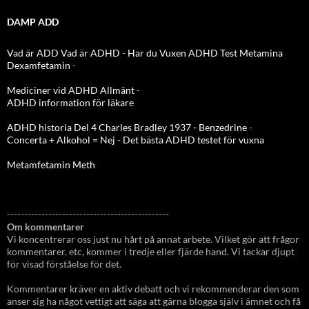
DAMP ADD
Vad är ADD
Vad är ADHD
-
Har du Vuxen ADHD Test
Metamina
Dexamfetamin
-
Mediciner vid ADHD Allmänt
-
ADHD information för läkare
ADHD historia Del 4 Charles Bradley 1937 - Benzedrine
-
Concerta + Alkohol = Nej
-
Det bästa ADHD testet för vuxna
Metamfetamin Meth
-----------------------------------------------
Om kommentarer
Vi koncentrerar oss just nu hårt på annat arbete. Vilket gör att frågor
kommentarer, etc, kommer i tredje eller fjärde hand. Vi tackar djupt
för visad förståelse för det.
Kommentarer kräver en aktiv debatt och vi rekommenderar den som
anser sig ha något vettigt att säga att gärna blogga själv i ämnet och få