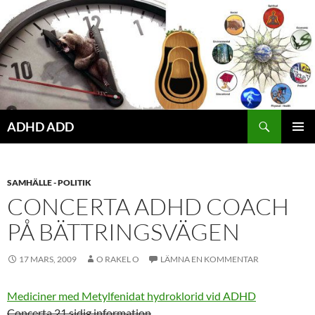
Hoppa
till
innehåll
ADHD ADD
PRIMÄR
MENY
SAMHÄLLE - POLITIK
CONCERTA ADHD COACH
PÅ BÄTTRINGSVÄGEN
17 MARS, 2009
O RAKEL O
LÄMNA EN KOMMENTAR
Mediciner med Metylfenidat hydroklorid vid ADHD
Concerta 21 sidig information