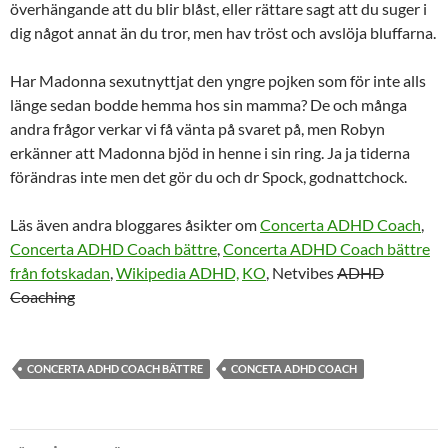
överhängande att du blir blåst, eller rättare sagt att du suger i
dig något annat än du tror, men hav tröst och avslöja bluffarna.
Har Madonna sexutnyttjat den yngre pojken som för inte alls
länge sedan bodde hemma hos sin mamma? De och många
andra frågor verkar vi få vänta på svaret på, men Robyn
erkänner att Madonna bjöd in henne i sin ring. Ja ja tiderna
förändras inte men det gör du och dr Spock, godnattchock.
Läs även andra bloggares åsikter om
Concerta ADHD Coach
,
Concerta ADHD Coach bättre
,
Concerta ADHD Coach bättre
från fotskadan
,
Wikipedia ADHD,
KO
, Netvibes
ADHD
Coaching
CONCERTA ADHD COACH BÄTTRE
CONCETA ADHD COACH
Inläggsnavigering