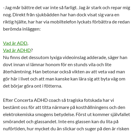
-Jag mår bättre det var inte så farligt. Jag är stark och repar mig
nog. Direkt från sjukbädden har han dock visat sig vara en
riktig hjälte, har har via mobiltelefon lyckats förbättra de redan
berömda inläggen:
Vad är ADD
,
Vad är ADHD
?
Nu finns det dessutom lyxiga videoinslag adderade, säger han
dovt innan vi lämnar honom för en stunds vila och lite
återhämtning. Han betonar också vikten av att veta vad man
gör här i livet och att man kanske kan lära sig att byta väg om
det börjar göra ont i fötterna.
Efter Concerta ADHD coach så tragiska fotskada har vi
bestämt oss för att titta närmare på kosthållningens och den
elektrokemiska smogens betydelse. Först ut kommer självfallet
smörandet och glassandet. Inte ens glassen kan du lita på
nuförtiden, hur mycket du än slickar och suger på den är risken