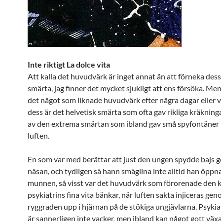
Inte riktigt La dolce vita
Att kalla det huvudvärk är inget annat än att förneka des
smärta, jag finner det mycket sjukligt att ens försöka. Men 
det något som liknade huvudvärk efter några dagar eller v
dess är det helvetisk smärta som ofta gav rikliga kräkning
av den extrema smärtan som ibland gav små spyfontäner r
luften.
En som var med berättar att just den ungen spydde bajs
näsan, och tydligen så hann småglina inte alltid han öppna 
munnen, så visst var det huvudvärk som förorenade den k
psykiatrins fina vita bänkar, när luften sakta injiceras ge
ryggraden upp i hjärnan på de stökiga ungjävlarna. Psykiat
är sannerligen inte vacker, men ibland kan något gott väx