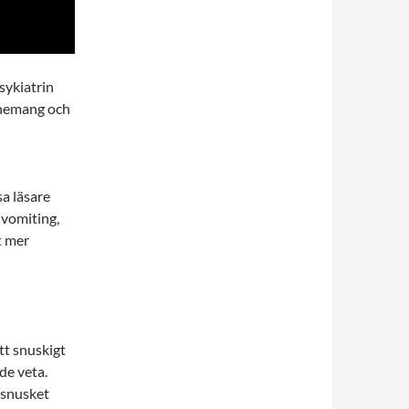
psykiatrin
onemang och
a läsare
 vomiting,
t mer
tt snuskigt
de veta.
 snusket