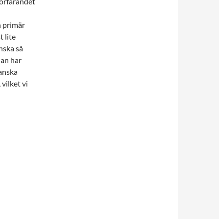
 Förfarandet
n
n primär
 lite
nska så
nan har
ganska
vilket vi