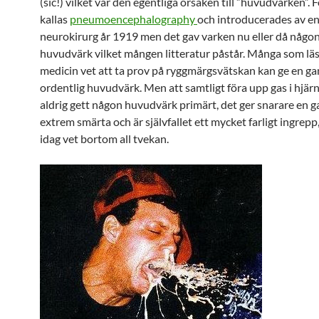
(sic!) vilket var den egentliga orsaken till ”huvudvärken”.
kallas
pneumoencephalography
och introducerades av e
neurokirurg år 1919 men det gav varken nu eller då någo
huvudvärk vilket mången litteratur påstår. Många som läst
medicin vet att ta prov på ryggmärgsvätskan kan ge en ga
ordentlig huvudvärk. Men att samtligt föra upp gas i hjär
aldrig gett någon huvudvärk primärt, det ger snarare en 
extrem smärta och är självfallet ett mycket farligt ingrepp, 
idag vet bortom all tvekan.