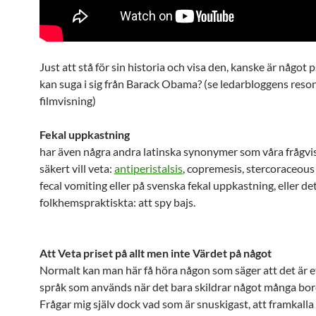
Just att stå för sin historia och visa den, kanske är något 
kan suga i sig från Barack Obama? (se ledarbloggens res
filmvisning)
Fekal uppkastning
har även några andra latinska synonymer som våra frågvis
säkert vill veta:
antiperistalsis
, copremesis, stercoraceous
fecal vomiting eller på svenska fekal uppkastning, eller de
folkhemspraktiskta: att spy bajs.
Att Veta priset på allt men inte Värdet på något
Normalt kan man här få höra någon som säger att det är e
språk som används när det bara skildrar något många bor
Frågar mig själv dock vad som är snuskigast, att framkalla