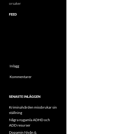
orsaker
FEED
Inlägg
Kommentarer
SENASTE INLÄGGEN
Kriminalvården missbrukar sin
ställning
Några nygamla ADHD och
ADD resurser
Dopamin Nivån &