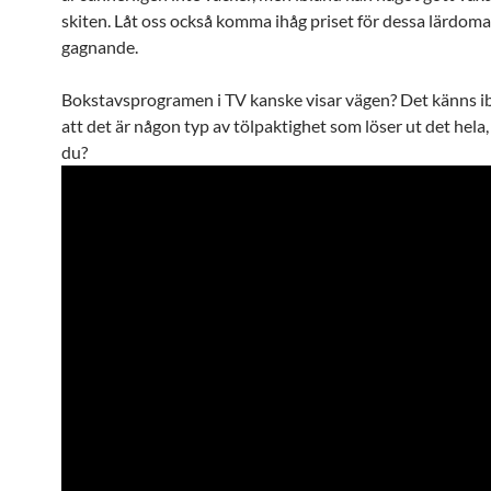
skiten. Låt oss också komma ihåg priset för dessa lärdoma
gagnande.
Bokstavsprogramen i TV kanske visar vägen? Det känns i
att det är någon typ av tölpaktighet som löser ut det hela,
du?