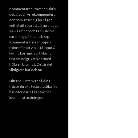
Kommentarer kräver en aktiv
debatt och vi rekommenderar
den som anser sig ha något
vettigt att säga att gärna blogga
själv i ämnet och få en större
spridning på sitt budskap.
Kommentarerna är öppna
främst för att vi ska få input &
kunna korrigera artiklarna
faktamässigt. Och därmed
hålla en bra nivå. Det är det
viktigaste här och nu.
Hittar du inte svar på dina
frågor direkt, testa att söka lite
här eller där, så kanske det
lossnar så småningom.