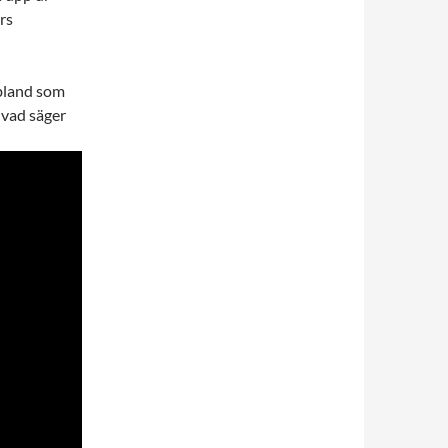
rs
bland som
 vad säger