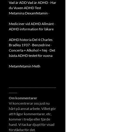
Vad är ADD
Vad är ADHD
-
Har
du Vuxen ADHD Test
Metamina Dexamfetamin
-
Mediciner vid ADHD Allmänt
-
ADHD information för läkare
ADHD historia Del 4 Charles
Bradley 1937 - Benzedrine
-
Concerta + Alkohol = Nej
-
Det
bästa ADHD testet för vuxna
Metamfetamin Meth
----------------------------------------
-------
Om kommentarer
Vi koncentrerar oss just nu
hårt på annat arbete. Vilket gör
att frågor kommentarer, etc,
kommer i tredje eller fjärde
hand. Vi tackar djupt för visad
förståelse för det.