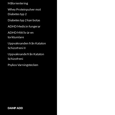
Målorientering
Whey Proteinpulver mot
Diabetes typ 2
Diabetes typ 2 kan botas
ADHD Medicin fungerar
ADHD Mitt liv är en
torktumlare
Uppvaknanden från Kataton
Schizofreni II
Uppvaknande från Kataton
Schizofreni
Psykos Varningstecken
DAMP ADD