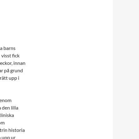
sa barns
visst fick
eckor, innan
ar på grund
ätt upp i
 genom
den lilla
liniska
nom
rin historia
a upp ur