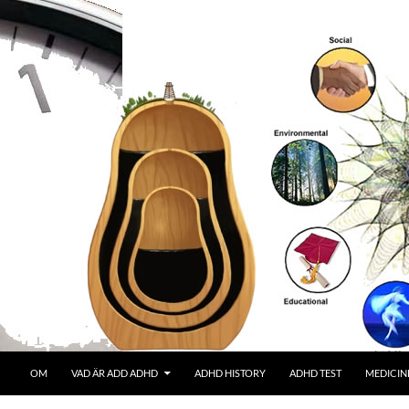
OM
VAD ÄR ADD ADHD
ADHD HISTORY
ADHD TEST
MEDICIN