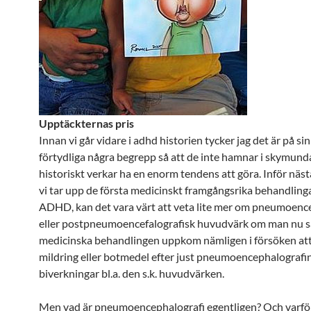
Upptäckternas pris
Innan vi går vidare i adhd historien tycker jag det är på sin
förtydliga några begrepp så att de inte hamnar i skymunda
historiskt verkar ha en enorm tendens att göra. Inför nästa
vi tar upp de första medicinskt framgångsrika behandling
ADHD, kan det vara värt att veta lite mer om pneumoence
eller postpneumoencefalografisk huvudvärk om man nu så
medicinska behandlingen uppkom nämligen i försöken att
mildring eller botmedel efter just pneumoencephalografi
biverkningar bl.a. den s.k. huvudvärken.
Men vad är pneumoencephalografi egentligen? Och varf