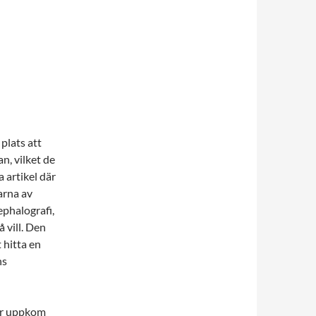
 plats att
n, vilket de
 artikel där
arna av
phalografi,
 vill. Den
 hitta en
ns
ör uppkom