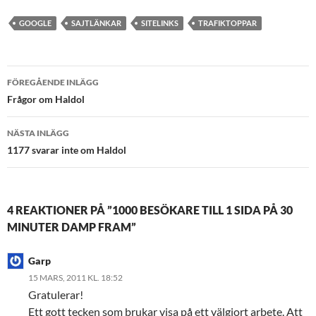
GOOGLE
SAJTLÄNKAR
SITELINKS
TRAFIKTOPPAR
Inläggsnavigering
FÖREGÅENDE INLÄGG
Frågor om Haldol
NÄSTA INLÄGG
1177 svarar inte om Haldol
4 REAKTIONER PÅ ”1000 BESÖKARE TILL 1 SIDA PÅ 30
MINUTER DAMP FRAM”
Garp
15 MARS, 2011 KL. 18:52
Gratulerar!
Ett gott tecken som brukar visa på ett välgjort arbete. Att