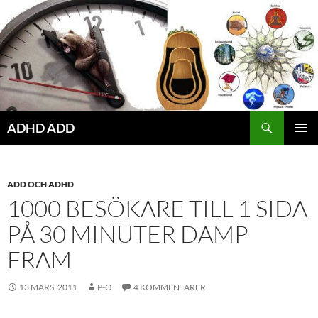
Hoppa
till
innehåll
ADHD ADD
PRIMÄR
MENY
ADD OCH ADHD
1000 BESÖKARE TILL 1 SIDA
PÅ 30 MINUTER DAMP
FRAM
13 MARS, 2011
P-O
4 KOMMENTARER