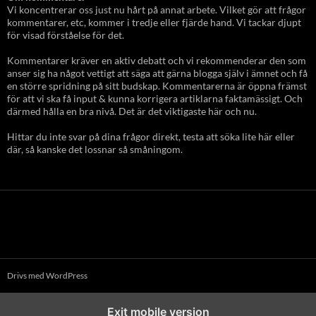
Vi koncentrerar oss just nu hårt på annat arbete. Vilket gör att frågor
kommentarer, etc, kommer i tredje eller fjärde hand. Vi tackar djupt
för visad förståelse för det.
Kommentarer kräver en aktiv debatt och vi rekommenderar den som
anser sig ha något vettigt att säga att gärna blogga själv i ämnet och få
en större spridning på sitt budskap. Kommentarerna är öppna främst
för att vi ska få input & kunna korrigera artiklarna faktamässigt. Och
därmed hålla en bra nivå. Det är det viktigaste här och nu.
Hittar du inte svar på dina frågor direkt, testa att söka lite här eller
där, så kanske det lossnar så småningom.
Drivs med WordPress
Exit mobile version