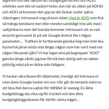
algoritm och det faktum att Google gav ADHD och ADD
sitelinks som det så vackert heter, dvs när du söker på ADHD
och ADD så kommer det upp en del länkar under själva
sökningen. Intressant nog så kom sidan:
Vad är ADD
som fick
så många besökare mer eller mindre samtidigt inte alls med i
saltjänkarna men det kanske kommer. Intressant att se vad
enormt gensvaret är på när Google ändrat lite i någon
parameter… Trafiken är fortfarande ganska hög men inte lika
hysterisk på en enda sida länge, någon som har varit med om
någon liknande själv? Vi har legat etta på begreppet ”ADD”
ganska länge såvitt jag kan förstå men aldrig sett en sådan
plötslig rekyl på en äldre sida tidigare.
Vi tackar våra läsare för tålamodet, trevligt att inte bara ni
utan även Google tycker om oss. Här går de senaste sidorna
att läsa ifall denna sajten för tillfället är seeeeg. En äkta
budgetblogg ska vika sig för trycket och den äkta
budgetgbloggsläsaren får därför vänta något…