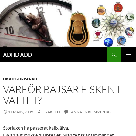
Hoppa
till
innehåll
ADHD ADD
PRIMÄR
MENY
OKATEGORISERAD
VARFÖR BAJSAR FISKEN I
VATTET?
11 MARS, 2009
O RAKEL O
LÄMNA EN KOMMENTAR
Storlaxen ha passerat kalix älva.
Dä äh allt mökke du inte vet. Månge fiskar simmar det.