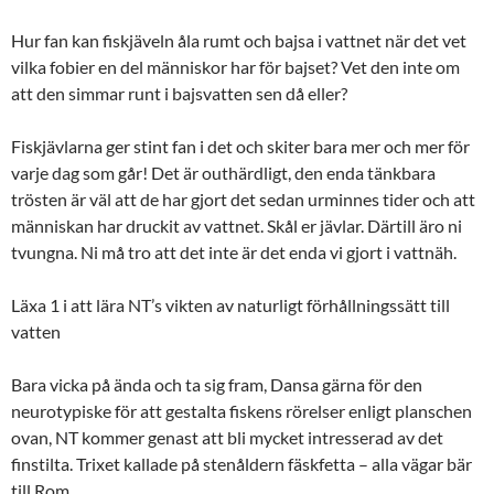
Hur fan kan fiskjäveln åla rumt och bajsa i vattnet när det vet
vilka fobier en del människor har för bajset? Vet den inte om
att den simmar runt i bajsvatten sen då eller?
Fiskjävlarna ger stint fan i det och skiter bara mer och mer för
varje dag som går! Det är outhärdligt, den enda tänkbara
trösten är väl att de har gjort det sedan urminnes tider och att
människan har druckit av vattnet. Skål er jävlar. Därtill äro ni
tvungna. Ni må tro att det inte är det enda vi gjort i vattnäh.
Läxa 1 i att lära NT’s vikten av naturligt förhållningssätt till
vatten
Bara vicka på ända och ta sig fram, Dansa gärna för den
neurotypiske för att gestalta fiskens rörelser enligt planschen
ovan, NT kommer genast att bli mycket intresserad av det
finstilta. Trixet kallade på stenåldern fäskfetta – alla vägar bär
till Rom.