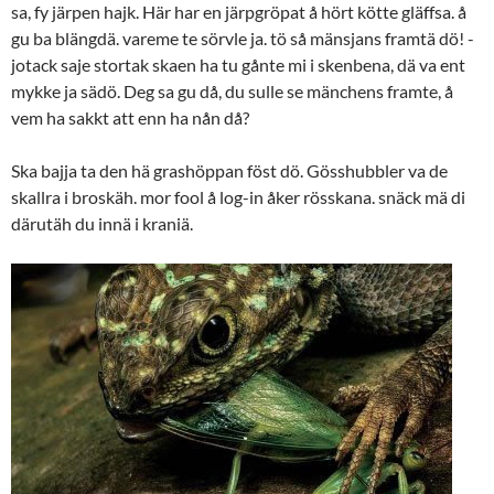
sa, fy järpen hajk. Här har en järpgröpat å hört kötte gläffsa. å
gu ba blängdä. vareme te sörvle ja. tö så mänsjans framtä dö! -
jotack saje stortak skaen ha tu gånte mi i skenbena, dä va ent
mykke ja sädö. Deg sa gu då, du sulle se mänchens framte, å
vem ha sakkt att enn ha nån då?
Ska bajja ta den hä grashöppan föst dö. Gösshubbler va de
skallra i broskäh. mor fool å log-in åker rösskana. snäck mä di
därutäh du innä i kraniä.