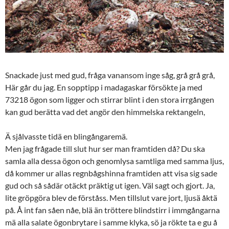
Snackade just med gud, fråga vanansom inge såg, grå grå grå,
Här går du jag. En sopptipp i madagaskar försökte ja med
73218 ögon som ligger och stirrar blint i den stora irrgången
kan gud berätta vad det angör den himmelska rektangeln,
Ä sjålvasste tidä en blingångaremä.
Men jag frågade till slut hur ser man framtiden då? Du ska
samla alla dessa ögon och genomlysa samtliga med samma ljus,
då kommer ur allas regnbågshinna framtiden att visa sig sade
gud och så sådär otäckt präktig ut igen. Väl sagt och gjort. Ja,
lite gröpgöra blev de förståss. Men tillslut vare jort, ljusä åktä
på. Å int fan såen nåe, blä än tröttere blindstirr i immgångarna
mä alla salate ögonbrytare i samme klyka, sö ja rökte ta e gu å