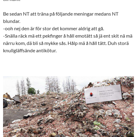
Be sedan NT att träna på följande meningar medans NT
blundar.
-ooh nej den är för stor det kommer aldrig att gå.
-Snälla räck mä ett pekfinger å håll emotätt så jä ent skit nä mä
närru kom, dä bli så mykke sås. Hålp mä å håll tätt. Duh storä
knullgläffsände antikötur.