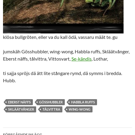
klösa bullgröten, eller va du kall ödä, vassaru määt te. gu
jumskäh Gösshubbler, wing-wong, Habbla ruffs, Skläätvånger,
Eberst näffs, tålvittra, Vittosvart,
Se-kändis
, Lothar,
ti sajja spröjs dä ätt lite stångare rymd, dä symms i bredda.
Hubb.
EBERST NÄFFS
GÖSSHUBBLER
HABBLA RUFFS
SKLÄÄTVÅNGER
TÅLVITTRA
WING-WONG
Inläggsnavigering
FÖREGÅENDE INLÄGG