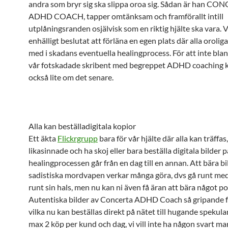
andra som bryr sig ska slippa oroa sig. Sådan är han C
ADHD COACH, tapper omtänksam och framförallt intill
utplåningsranden osjälvisk som en riktig hjälte ska vara. V
enhälligt beslutat att förläna en egen plats där alla oroliga
med i skadans eventuella healingprocess. För att inte b
vår fotskadade skribent med begreppet ADHD coaching
också lite om det senare.
Alla kan beställadigitala kopior
Ett äkta
Flickrgrupp
bara för vår hjälte där alla kan träff
likasinnade och ha skoj eller bara beställa digitala bilder 
healingprocessen går från en dag till en annan. Att bära bi
sadistiska mordvapen verkar många göra, dvs gå runt med
runt sin hals, men nu kan ni även få äran att bära något po
Autentiska bilder av Concerta ADHD Coach så gripande 
vilka nu kan beställas direkt på nätet till hugande spekula
max 2 köp per kund och dag, vi vill inte ha någon svart ma