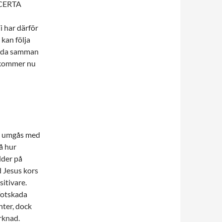
ONCERTA
i har därför
 kan följa
landa samman
 kommer nu
as, umgås med
på hur
lder på
 Jesus kors
sitivare.
fotskada
nter, dock
rknad.