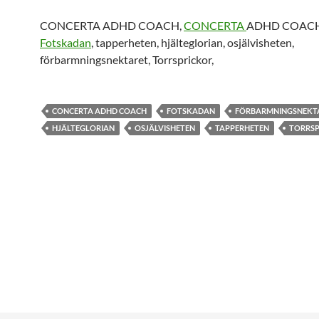
CONCERTA ADHD COACH,
CONCERTA
ADHD COACH
Fotskadan
, tapperheten, hjälteglorian, osjälvisheten,
förbarmningsnektaret, Torrsprickor,
CONCERTA ADHD COACH
FOTSKADAN
FÖRBARMNINGSNEKT
HJÄLTEGLORIAN
OSJÄLVISHETEN
TAPPERHETEN
TORRSP