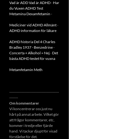
Vad är ADD
Vad är ADHD
-
Har
du Vuxen ADHD Test
Metamina Dexamfetamin
-
Mediciner vid ADHD Allmänt
-
ADHD information för läkare
ADHD historia Del 4 Charles
Bradley 1937 - Benzedrine
-
Concerta + Alkohol = Nej
-
Det
bästa ADHD testet för vuxna
Metamfetamin Meth
----------------------------------------
-------
Om kommentarer
Vi koncentrerar oss just nu
hårt på annat arbete. Vilket gör
att frågor kommentarer, etc,
kommer i tredje eller fjärde
hand. Vi tackar djupt för visad
förståelse för det.