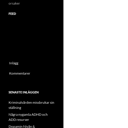
orsaker
FEED
Inlägg
Kommentarer
SENASTE INLÄGGEN
Kriminalvården missbrukar sin
ställning
Några nygamla ADHD och
ADD resurser
Dopamin Nivån &