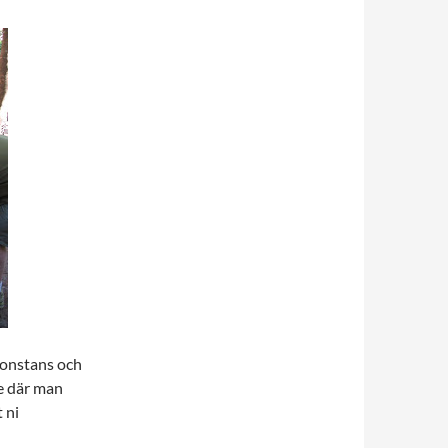
gonstans och
le där man
t ni