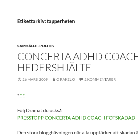
Etikettarkiv: tapperheten
SAMHÄLLE - POLITIK
CONCERTA ADHD COAC
HEDERSHJÄLTE
26 MARS, 2009
O RAKEL O
2 KOMMENTARER
*
*
*
Följ Dramat du också
PRESSTOPP CONCERTA ADHD COACH FOTSKADAD
Den stora bloggbävningen när alla upptäcker att skadan ä