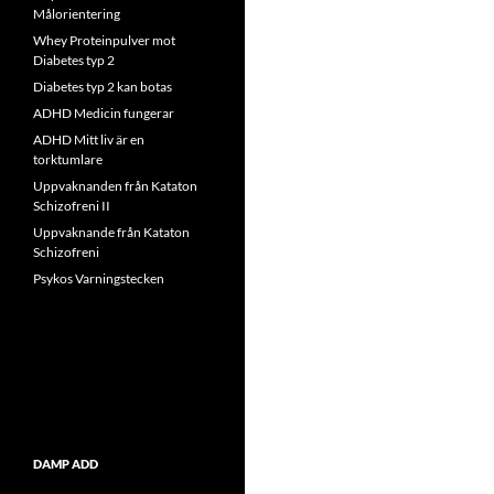
Målorientering
Whey Proteinpulver mot
Diabetes typ 2
Diabetes typ 2 kan botas
ADHD Medicin fungerar
ADHD Mitt liv är en
torktumlare
Uppvaknanden från Kataton
Schizofreni II
Uppvaknande från Kataton
Schizofreni
Psykos Varningstecken
DAMP ADD