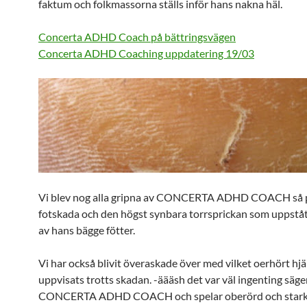
faktum och folkmassorna ställs inför hans nakna häl.
Concerta ADHD Coach på bättringsvägen
Concerta ADHD Coaching uppdatering 19/03
Vi blev nog alla gripna av CONCERTA ADHD COACH så p
fotskada och den högst synbara torrsprickan som uppståt
av hans bägge fötter.
Vi har också blivit överaskade över med vilket oerhört h
uppvisats trotts skadan. -äääsh det var väl ingenting säge
CONCERTA ADHD COACH och spelar oberörd och stark fö