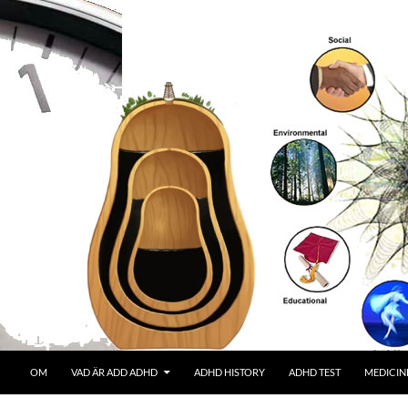
OM
VAD ÄR ADD ADHD
ADHD HISTORY
ADHD TEST
MEDICIN