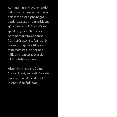
Kommentarer kräver en aktiv
debatt och vi rekommenderar
den som anser sig ha något
vettigt att säga att gärna blogga
själv i ämnet och få en större
spridning på sitt budskap.
Kommentarerna är öppna
främst för att vi ska få input &
kunna korrigera artiklarna
faktamässigt. Och därmed
hålla en bra nivå. Det är det
viktigaste här och nu.
Hittar du inte svar på dina
frågor direkt, testa att söka lite
här eller där, så kanske det
lossnar så småningom.