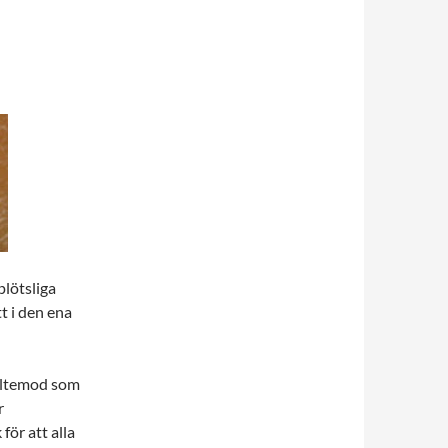
lötsliga
t i den ena
jältemod som
r
r att alla