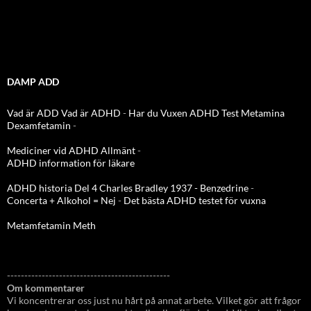
DAMP ADD
Vad är ADD
Vad är ADHD
-
Har du Vuxen ADHD Test
Metamina
Dexamfetamin
-
Mediciner vid ADHD Allmänt
-
ADHD information för läkare
ADHD historia Del 4 Charles Bradley 1937 - Benzedrine
-
Concerta + Alkohol = Nej
-
Det bästa ADHD testet för vuxna
Metamfetamin Meth
-----------------------------------------------
Om kommentarer
Vi koncentrerar oss just nu hårt på annat arbete. Vilket gör att frågor