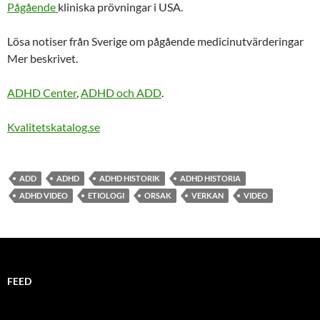
Pågående
kliniska prövningar i USA.
Lösa notiser från Sverige om pågående medicinutvärderingar
Mer beskrivet.
ADHD Center
,
ADHD och ADD
.
Kvalitetskatalog.se
ADD
ADHD
ADHD HISTORIK
ADHD HISTORIA
ADHD VIDEO
ETIOLOGI
ORSAK
VERKAN
VIDEO
FEED