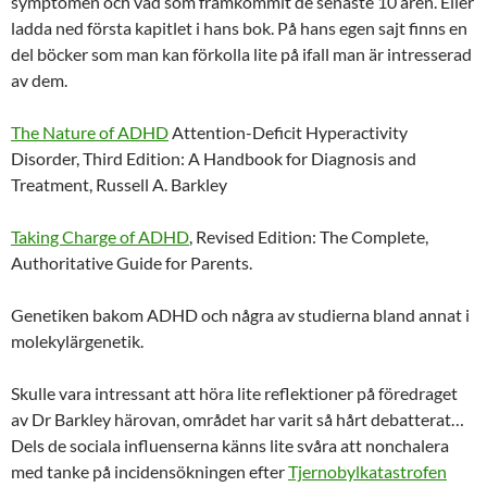
symptomen och vad som framkommit de senaste 10 åren. Eller
ladda ned första kapitlet i hans bok. På hans egen sajt finns en
del böcker som man kan förkolla lite på ifall man är intresserad
av dem.
The Nature of ADHD
Attention-Deficit Hyperactivity
Disorder, Third Edition: A Handbook for Diagnosis and
Treatment, Russell A. Barkley
Taking Charge of ADHD
, Revised Edition: The Complete,
Authoritative Guide for Parents.
Genetiken bakom ADHD och några av studierna bland annat i
molekylärgenetik.
Skulle vara intressant att höra lite reflektioner på föredraget
av Dr Barkley härovan, området har varit så hårt debatterat…
Dels de sociala influenserna känns lite svåra att nonchalera
med tanke på incidensökningen efter
Tjernobylkatastrofen