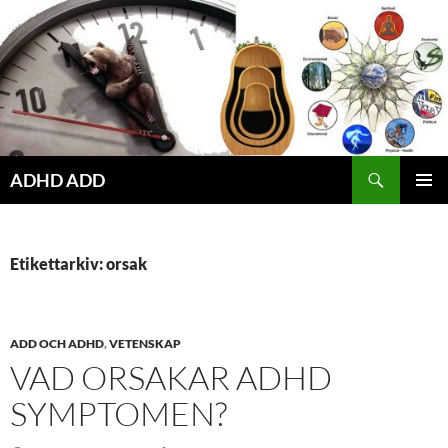
Hoppa
till
innehåll
ADHD ADD
PRIMÄR
MENY
Etikettarkiv: orsak
ADD OCH ADHD
,
VETENSKAP
VAD ORSAKAR ADHD
SYMPTOMEN?