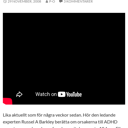
29 NOVEMBER, 2008
P-O
3 KOMMENTARER
Lika aktuellt som för några veckor sedan. Hör den ledande
experten Russel A Barkley berätta om orsakerna till ADHD