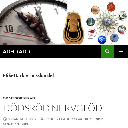
Hoppa
till
innehåll
ADHD ADD
PRIMÄR
MENY
Etikettarkiv: misshandel
OKATEGORISERAD
DÖDSRÖD NERVGLÖD
30 JANUARI, 2009
CONCERTA ADHD COACHING
2
KOMMENTARER