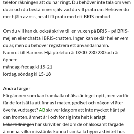
telefonräkningen att du har ringt. Du behöver inte tala om vem
du är och du bestämmer själv vad du vill prata om. Behöver du
mer hjälp av oss, be att få prata med ett BRIS-ombud.
Om du vill kan du också skriva till en vuxen på BRIS – på
BRIS-
mejlen
eller chatta i
BRIS-chatten
. Ingen kan se där heller vem
du är, men du behöver registrera ett användarnamn.
Numret till
Barnens Hjälptelefon
är
0200-230 230
och är
öppen:
måndag-fredag kl 15-21
lördag, söndag kl 15-18
Andra färger
Färgämnen som kan framkalla ohälsa är inget nytt, men varför
får de fortsätta att finnas i maten, godiset och någon vi äter
överhuvudtaget?
AB
skriver idag om att inte mycket hänt på
den fronten, ämnet är i och för sig inte helt klarlagt
Läkartidningen
har skrivit en del om de ohälsosamt färgade
ämnena, vilka misstänks kunna framkalla hyperaktivitet hos