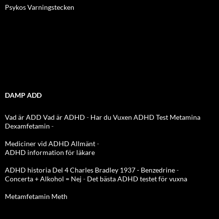
Psykos Varningstecken
DAMP ADD
Vad är ADD
Vad är ADHD
-
Har du Vuxen ADHD Test
Metamina
Dexamfetamin
-
Mediciner vid ADHD Allmänt
-
ADHD information för läkare
ADHD historia Del 4 Charles Bradley 1937 - Benzedrine
-
Concerta + Alkohol = Nej
-
Det bästa ADHD testet för vuxna
Metamfetamin Meth