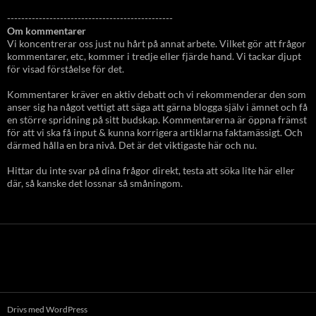
-----------------------------------------------
Om kommentarer
Vi koncentrerar oss just nu hårt på annat arbete. Vilket gör att frågor
kommentarer, etc, kommer i tredje eller fjärde hand. Vi tackar djupt
för visad förståelse för det.
Kommentarer kräver en aktiv debatt och vi rekommenderar den som
anser sig ha något vettigt att säga att gärna blogga själv i ämnet och få
en större spridning på sitt budskap. Kommentarerna är öppna främst
för att vi ska få input & kunna korrigera artiklarna faktamässigt. Och
därmed hålla en bra nivå. Det är det viktigaste här och nu.
Hittar du inte svar på dina frågor direkt, testa att söka lite här eller
där, så kanske det lossnar så småningom.
Drivs med WordPress