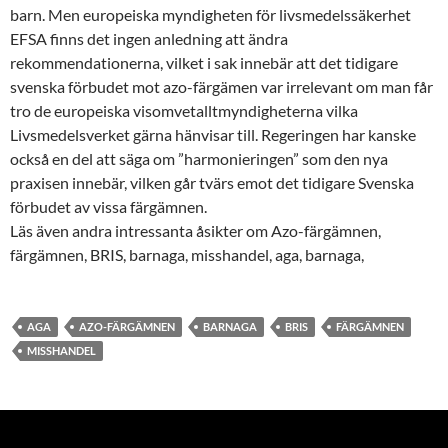
barn. Men europeiska myndigheten för livsmedelssäkerhet
EFSA finns det ingen anledning att ändra
rekommendationerna, vilket i sak innebär att det tidigare
svenska förbudet mot azo-färgämen var irrelevant om man får
tro de europeiska visomvetalltmyndigheterna vilka
Livsmedelsverket gärna hänvisar till. Regeringen har kanske
också en del att säga om ”harmonieringen” som den nya
praxisen innebär, vilken går tvärs emot det tidigare Svenska
förbudet av vissa färgämnen.
Läs även andra intressanta åsikter om Azo-färgämnen,
färgämnen, BRIS, barnaga, misshandel, aga, barnaga,
AGA
AZO-FÄRGÄMNEN
BARNAGA
BRIS
FÄRGÄMNEN
MISSHANDEL