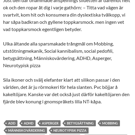
Just den där ohämmade anspelnings siluetten är däremot helt
ok och den ropar åt dig i varje gathörn: – Titta vad vägen är
svartvit, kom hit och konsumera din dyslextiska tvålkopp, vi
har såpa badkran och gyllene toppkarsmock. men ingen vet
vad toppkarsmock egentligen betyder.
Ulka ältande alla sparsmakade trångmål om Mobbing,
utstötningmekanik, Social kannibalism, social pedofili,
betygsättning, Människovärdering, ADHD, Asperger,
Neurotypisk pizza
Sila ikoner och svälj elefanter klart att silikon passar i den
världen, det är ju rörmokeri för hela slanten. Pvc böjjar å
kakeltöjare. Kanske var det också just därför kakeltöjaren den
fjärde blev konung i gnomspråkets lilla NT-kåpa.
ADD
ADHD
ASPERGER
BETYGSÄTTNING
MOBBING
MÄNNISKOVÄRDERING
NEUROTYPISK PIZZA