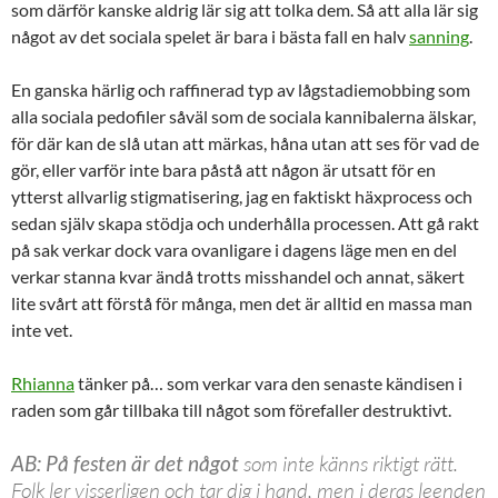
som därför kanske aldrig lär sig att tolka dem. Så att alla lär sig
något av det sociala spelet är bara i bästa fall en halv
sanning
.
En ganska härlig och raffinerad typ av lågstadiemobbing som
alla sociala pedofiler såväl som de sociala kannibalerna älskar,
för där kan de slå utan att märkas, håna utan att ses för vad de
gör, eller varför inte bara påstå att någon är utsatt för en
ytterst allvarlig stigmatisering, jag en faktiskt häxprocess och
sedan själv skapa stödja och underhålla processen. Att gå rakt
på sak verkar dock vara ovanligare i dagens läge men en del
verkar stanna kvar ändå trotts misshandel och annat, säkert
lite svårt att förstå för många, men det är alltid en massa man
inte vet.
Rhianna
tänker på… som verkar vara den senaste kändisen i
raden som går tillbaka till något som förefaller destruktivt.
AB: På festen är det något
som inte känns riktigt rätt.
Folk ler visserligen och tar dig i hand, men i deras leenden