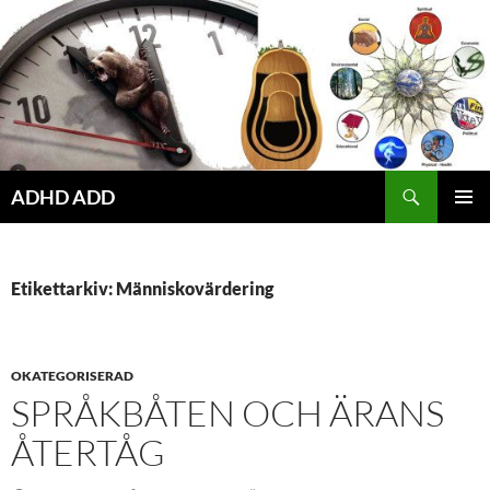
Hoppa
till
innehåll
ADHD ADD
PRIMÄR
MENY
Etikettarkiv: Människovärdering
OKATEGORISERAD
SPRÅKBÅTEN OCH ÄRANS
ÅTERTÅG