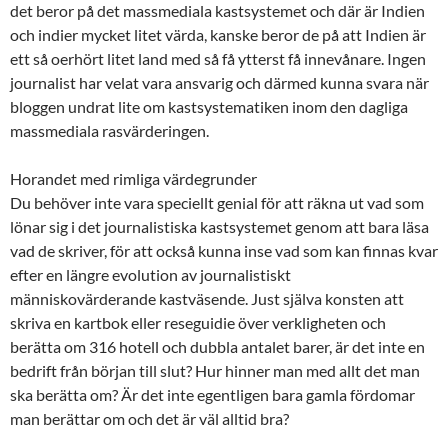
det beror på det massmediala kastsystemet och där är Indien
och indier mycket litet värda, kanske beror de på att Indien är
ett så oerhört litet land med så få ytterst få innevånare. Ingen
journalist har velat vara ansvarig och därmed kunna svara när
bloggen undrat lite om kastsystematiken inom den dagliga
massmediala rasvärderingen.
Horandet med rimliga värdegrunder
Du behöver inte vara speciellt genial för att räkna ut vad som
lönar sig i det journalistiska kastsystemet genom att bara läsa
vad de skriver, för att också kunna inse vad som kan finnas kvar
efter en längre evolution av journalistiskt
människovärderande kastväsende. Just själva konsten att
skriva en kartbok eller reseguidie över verkligheten och
berätta om 316 hotell och dubbla antalet barer, är det inte en
bedrift från början till slut? Hur hinner man med allt det man
ska berätta om? Är det inte egentligen bara gamla fördomar
man berättar om och det är väl alltid bra?