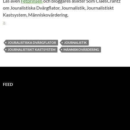
Läs även
Fetprinsen
och bloggares åsikter Som ClaesCrantz
om Jouralistiska Dvärgflator, Journalistik, Journalistiskt
Kastsystem, Människovärdering,
–
JOURALISTISKA DVÄRGFLATOR
JOURNALISTIK
JOURNALISTISKT KASTSYSTEM
MÄNNISKOVÄRDERING
FEED