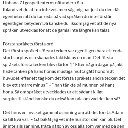
Linbana 7 i gospelteaterns nätundertröja
Ibland vet du att du inte vet. men säg mig har just du den dät
egenheten att du tar reda på vad språken du inte förstår
egentligen betyder? Då kanske du liksom jag vet att de nya
språken utvecklas för att de gamla inte längre kan talas.
Första språkets första ord
Det första språkets första tecken var egentligen bara ett enda
stort surplus och skapades faktiskt av en man. Det första
språkets första tecken blev därför ”|” Efter några dagar på jakt
hade tanken på hans honas mustiga mutta gått honom åt
huvudet, efter ett tag kom det första språkets andra tecken det
blev ett smärre minus ” – ” han tänkte på munnen på hans
hona. Så om språket utvecklades ur ett sådant kiligt
surplustillstånd kanske du också kan tala om vad det kan så?
Det finns en mycket gammal osanning om att det första Adam
sa till Eva var: – Gå bakåt jag vet inte hur stor den kan bli. Det
är inte alls sanning, fråga någon av oss alla som var med på den