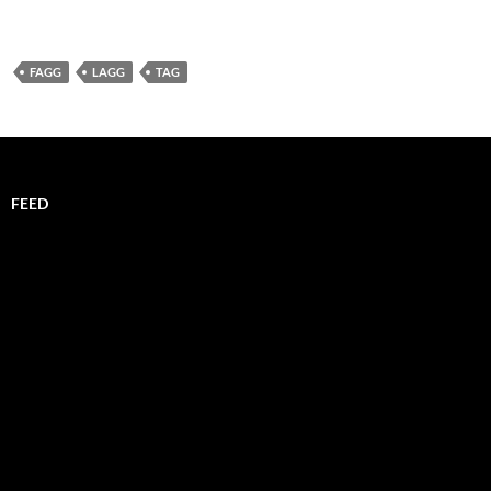
FAGG
LAGG
TAG
FEED