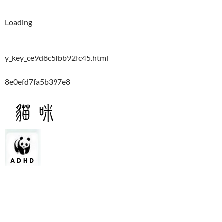
Loading
y_key_ce9d8c5fbb92fc45.html
8e0efd7fa5b397e8