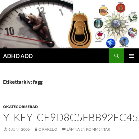
Hoppa
till
innehåll
ADHD ADD
PRIMÄR
MENY
Etikettarkiv: fagg
OKATEGORISERAD
Y_KEY_CE9D8C5FBB92FC45
6 JUNI, 2006
O RAKEL O
LÄMNA EN KOMMENTAR