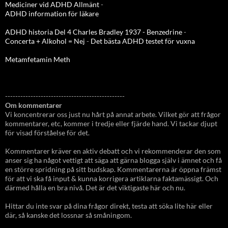
Mediciner vid ADHD Allmänt
-
ADHD information för läkare
ADHD historia Del 4 Charles Bradley 1937 - Benzedrine
-
Concerta + Alkohol = Nej
-
Det bästa ADHD testet för vuxna
Metamfetamin Meth
-----------------------------------------------
Om kommentarer
Vi koncentrerar oss just nu hårt på annat arbete. Vilket gör att frågor
kommentarer, etc, kommer i tredje eller fjärde hand. Vi tackar djupt
för visad förståelse för det.
Kommentarer kräver en aktiv debatt och vi rekommenderar den som
anser sig ha något vettigt att säga att gärna blogga själv i ämnet och få
en större spridning på sitt budskap. Kommentarerna är öppna främst
för att vi ska få input & kunna korrigera artiklarna faktamässigt. Och
därmed hålla en bra nivå. Det är det viktigaste här och nu.
Hittar du inte svar på dina frågor direkt, testa att söka lite här eller
där, så kanske det lossnar så småningom.