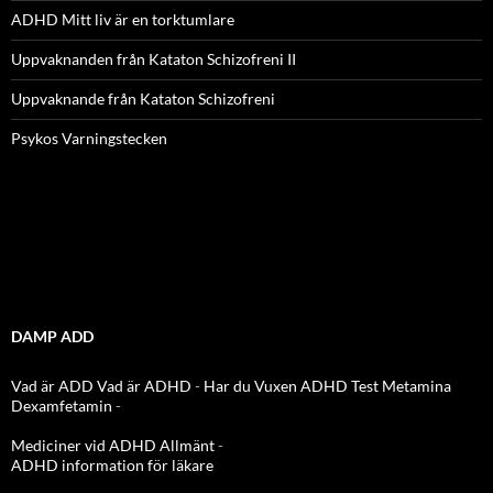
ADHD Mitt liv är en torktumlare
Uppvaknanden från Kataton Schizofreni II
Uppvaknande från Kataton Schizofreni
Psykos Varningstecken
DAMP ADD
Vad är ADD
Vad är ADHD
-
Har du Vuxen ADHD Test
Metamina
Dexamfetamin
-
Mediciner vid ADHD Allmänt
-
ADHD information för läkare