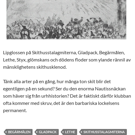
Lipglossen på Skithusstalagmiterna, Gladpack, Begärmålen,
Lethe, Styx, glömskans och dödens floder som ylande rännil av
mänsklighetens skithusklenod.
Tänk alla arter på en gång, hur många ton skit blir det
egentligen på en sekund? Ser du den enorma Nautissnäckan
som häver sig från urhhistorien? Det är faktiskt därför klubban
ofta kommer med skruv, det är den barbariska lockelsens
permanent.
BEGÄRMÅLEN
GLADPACK
LETHE
SKITHUSSTALAGMITERNA