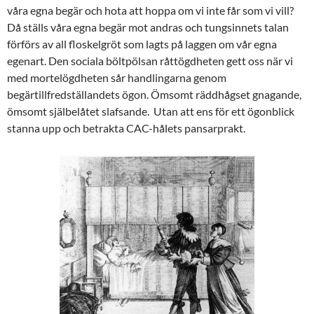
våra egna begär och hota att hoppa om vi inte får som vi vill?
Då ställs våra egna begär mot andras och tungsinnets talan
förförs av all floskelgröt som lagts på laggen om vår egna
egenart. Den sociala böltpölsan råttögdheten gett oss när vi
med mortelögdheten sår handlingarna genom
begärtillfredställandets ögon. Ömsomt räddhågset gnagande,
ömsomt själbelåtet slafsande. Utan att ens för ett ögonblick
stanna upp och betrakta CAC-hålets pansarprakt.