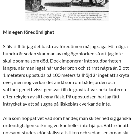
Min egen föredömlighet
Själv tillhör jag det bästa av föredömen må jag säga. För några
hundra år sedan skar man av mig ögonlocken så att jag inte
skulle somna som död. Dock imponerar inte studbarheten
längre, när man legat här under bron och stirrat några år. Blott
1 meteters uppstuds på 100 meters fallhöjd är inget att skryta
över, men nog verkar det ändå som om både jorden och
vattnet ger ett visst gensvar till de gravitativa spekulanterna
efter rekylen av sitt egna fläsk. På uppstudsen har jag fått
intrycket av att så sugna på läskeblask verkar de inte.
Alla som hoppat vet vad som händer, man skiter ned sig ganska
ordentligt. Igenkorkning verkar heller inte hjälpa. Bättre är att
nogsamt studera dödsfallsstatistiken och sedan i en organiskt