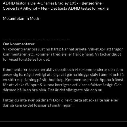
ADHD historia Del 4 Charles Bradley 1937 - Benzedrine
-
Concerta + Alkohol = Nej
-
Det bästa ADHD testet för vuxna
Metamfetamin Meth
-----------------------------------------------
Om kommentarer
Vi koncentrerar oss just nu hårt på annat arbete. Vilket gör att frågor
kommentarer, etc, kommer i tredje eller fjärde hand. Vi tackar djupt
för visad förståelse för det.
Kommentarer kräver en aktiv debatt och vi rekommenderar den som
anser sig ha något vettigt att säga att gärna blogga själv i ämnet och få
en större spridning på sitt budskap. Kommentarerna är öppna främst
för att vi ska få input & kunna korrigera artiklarna faktamässigt. Och
därmed hålla en bra nivå. Det är det viktigaste här och nu.
Hittar du inte svar på dina frågor direkt, testa att söka lite här eller
där, så kanske det lossnar så småningom.