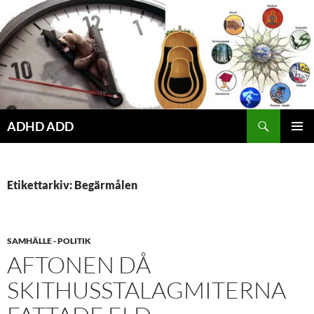
Hoppa
till
innehåll
ADHD ADD
PRIMÄR
MENY
Etikettarkiv: Begärmålen
SAMHÄLLE - POLITIK
AFTONEN DÅ
SKITHUSSTALAGMITERNA