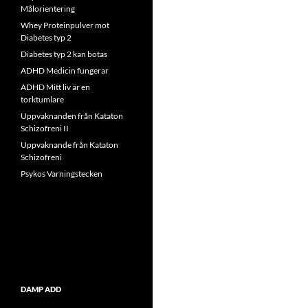
Målorientering
Whey Proteinpulver mot
Diabetes typ 2
Diabetes typ 2 kan botas
ADHD Medicin fungerar
ADHD Mitt liv är en
torktumlare
Uppvaknanden från Kataton
Schizofreni II
Uppvaknande från Kataton
Schizofreni
Psykos Varningstecken
DAMP ADD