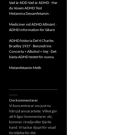
Vad är ADD
Vad är ADHD
-
Har
du Vuxen ADHD Test
Metamina Dexamfetamin
-
Mediciner vid ADHD Allmänt
-
ADHD information för läkare
ADHD historia Del 4 Charles
Bradley 1937 - Benzedrine
-
Concerta + Alkohol = Nej
-
Det
bästa ADHD testet för vuxna
Metamfetamin Meth
----------------------------------------
-------
Om kommentarer
Vi koncentrerar oss just nu
hårt på annat arbete. Vilket gör
att frågor kommentarer, etc,
kommer i tredje eller fjärde
hand. Vi tackar djupt för visad
förståelse för det.