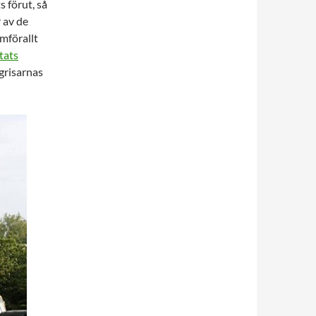
 förut, så
r av de
amförallt
tats
 grisarnas