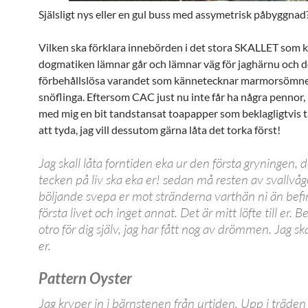
Själsligt nys eller en gul buss med assymetrisk påbyggnad
Vilken ska förklara innebörden i det stora SKALLET
som 
dogmatiken lämnar går och lämnar väg för jaghärnu och d
förbehållslösa varandet som kännetecknar marmorsömnen
snöflinga. Eftersom CAC just nu inte får ha några pennor, h
med mig en bit tandstansat toapapper som beklagligtvis t
att tyda, jag vill dessutom gärna låta det torka först!
Jag skall låta forntiden eka ur den första gryningen, d
tecken på liv ska eka er! sedan må resten av svallvå
böljande svepa er mot stränderna varthän ni än befi
första livet och inget annat. Det är mitt löfte till er. B
otro för dig själv, jag har fått nog av drömmen. Jag s
er.
Pattern Oyster
Jag kryper in i bärnstenen från urtiden. Upp i träde