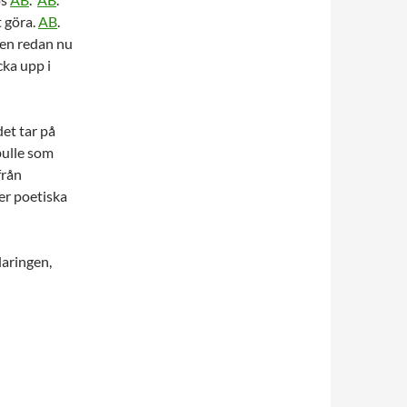
t göra.
AB
.
Men redan nu
cka upp i
et tar på
bulle som
från
er poetiska
laringen,