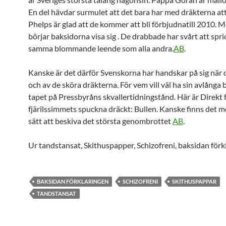
En del hävdar surmulet att det bara har med dräkterna at
Phelps är glad att de kommer att bli förbjudnatill 2010. 
börjar baksidorna visa sig . De drabbade har svårt att spri
samma blommande leende som alla andra.
AB
.
Kanske är det därför Svenskorna har handskar på sig när d
och av de sköra dräkterna. För vem vill väl ha sin avlånga 
tapet på Pressbyråns skvallertidningstånd. Här är Direkt 
fjärilssimmets spuckna dräckt: Bullen. Kanske finns det m
sätt att beskiva det största genombrottet
AB
.
Ur tandstansat, Skithuspapper, Schizofreni, baksidan förk
BAKSIDAN FÖRKLARINGEN
SCHIZOFRENI
SKITHUSPAPPAR
TANDSTANSAT