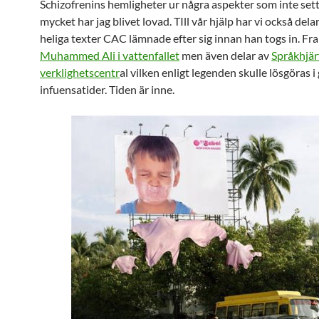
Schizofrenins hemligheter ur några aspekter som inte setts
mycket har jag blivet lovad. TIll vår hjälp har vi också dela
heliga texter CAC lämnade efter sig innan han togs in. Fr
Muhammed Ali i vattenfallet
men även delar av
Språkhjär
verklighetscentr
al vilken enligt legenden skulle lösgöras i
infuensatider. Tiden är inne.