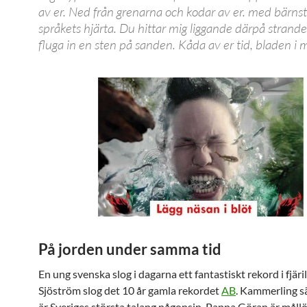
av er. Ned från grenarna och kodar av er. med bärns
språkets hjärta. Du hittar mig liggande därpå stran
fluga in en sten på sanden. Kåda av er tid, bladen i mi
På jorden under samma tid
En ung svenska slog i dagarna ett fantastiskt rekord i fjäril
Sjöström slog det 10 år gamla rekordet
AB
. Kammerling sä
är Sveriges största talang någonsin. Pappa Göran är måll