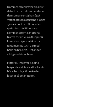
Kommentarer kräver en aktiv
debatt och vi rekommenderar
den som anser sig ha något
vettigt att säga att gärna blogga
själv i ämnet och få en större
spridning på sitt budskap.
Kommentarerna är öppna
främst för att vi ska få input &
kunna korrigera artiklarna
faktamässigt. Och därmed
hålla en bra nivå. Det är det
viktigaste här och nu.
Hittar du inte svar på dina
frågor direkt, testa att söka lite
här eller där, så kanske det
lossnar så småningom.