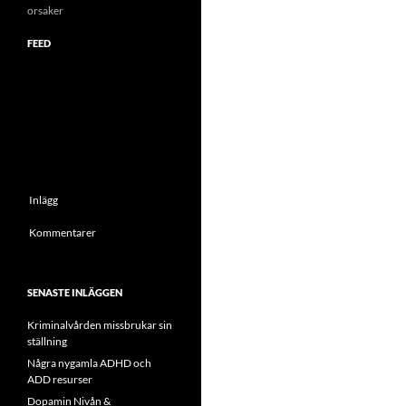
orsaker
FEED
Inlägg
Kommentarer
SENASTE INLÄGGEN
Kriminalvården missbrukar sin
ställning
Några nygamla ADHD och
ADD resurser
Dopamin Nivån &