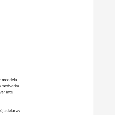
rr meddela
ka medverka
ver inte
öja delar av