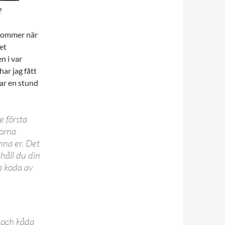
?
kommer när
et
 i var
ar jag fått
ar en stund
e första
gorna
nna er. Det
ehåll du din
ka koda av
n och kåda