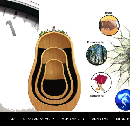
OM
VAD ÄR ADD ADHD
ADHD HISTORY
ADHD TEST
MEDICIN