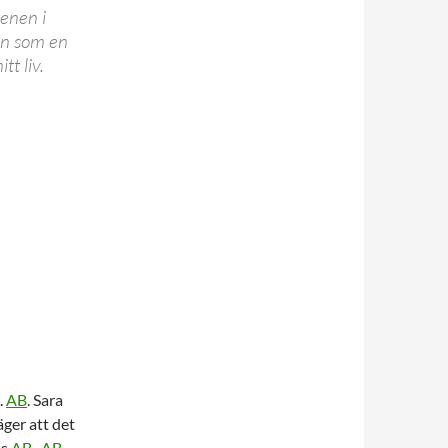
tenen i
den som en
tt liv.
.
AB
. Sara
ger att det
ös
AB
.
AB
.