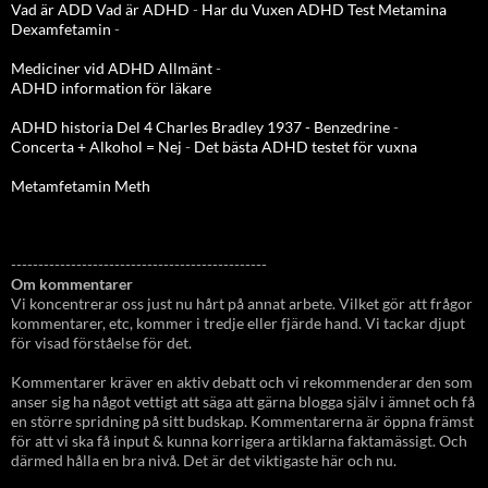
Vad är ADD
Vad är ADHD
-
Har du Vuxen ADHD Test
Metamina
Dexamfetamin
-
Mediciner vid ADHD Allmänt
-
ADHD information för läkare
ADHD historia Del 4 Charles Bradley 1937 - Benzedrine
-
Concerta + Alkohol = Nej
-
Det bästa ADHD testet för vuxna
Metamfetamin Meth
-----------------------------------------------
Om kommentarer
Vi koncentrerar oss just nu hårt på annat arbete. Vilket gör att frågor
kommentarer, etc, kommer i tredje eller fjärde hand. Vi tackar djupt
för visad förståelse för det.
Kommentarer kräver en aktiv debatt och vi rekommenderar den som
anser sig ha något vettigt att säga att gärna blogga själv i ämnet och få
en större spridning på sitt budskap. Kommentarerna är öppna främst
för att vi ska få input & kunna korrigera artiklarna faktamässigt. Och
därmed hålla en bra nivå. Det är det viktigaste här och nu.