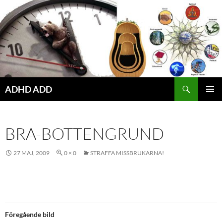
Hoppa
till
innehåll
ADHD ADD
PRIMÄR
MENY
BRA-BOTTENGRUND
27 MAJ, 2009
0 × 0
STRAFFA MISSBRUKARNA!
Föregående bild