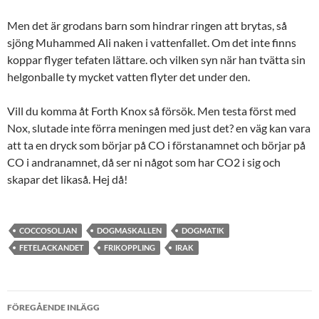
Men det är grodans barn som hindrar ringen att brytas, så
sjöng Muhammed Ali naken i vattenfallet. Om det inte finns
koppar flyger tefaten lättare. och vilken syn när han tvätta sin
helgonballe ty mycket vatten flyter det under den.
Vill du komma åt Forth Knox så försök. Men testa först med
Nox, slutade inte förra meningen med just det? en väg kan vara
att ta en dryck som börjar på CO i förstanamnet och börjar på
CO i andranamnet, då ser ni något som har CO2 i sig och
skapar det likaså. Hej då!
COCCOSOLJAN
DOGMASKALLEN
DOGMATIK
FETELACKANDET
FRIKOPPLING
IRAK
Inläggsnavigering
FÖREGÅENDE INLÄGG