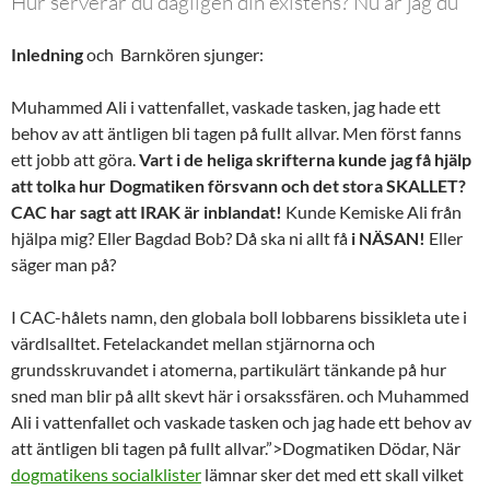
Hur serverar du dagligen din existens? Nu är jag du
Inledning
och Barnkören sjunger:
Muhammed Ali i vattenfallet, vaskade tasken, jag hade ett
behov av att äntligen bli tagen på fullt allvar. Men först fanns
ett jobb att göra.
Vart i de heliga skrifterna kunde jag få hjälp
att tolka hur Dogmatiken försvann och det stora SKALLET?
CAC har sagt att IRAK är inblandat!
Kunde Kemiske Ali från
hjälpa mig? Eller Bagdad Bob? Då ska ni allt få
i NÄSAN!
Eller
säger man på?
I CAC-hålets namn, den globala boll lobbarens bissikleta ute i
värdlsalltet. Fetelackandet mellan stjärnorna och
grundsskruvandet i atomerna, partikulärt tänkande på hur
sned man blir på allt skevt här i orsakssfären. och Muhammed
Ali i vattenfallet och vaskade tasken och jag hade ett behov av
att äntligen bli tagen på fullt allvar.”>Dogmatiken Dödar, När
dogmatikens socialklister
lämnar sker det med ett skall vilket