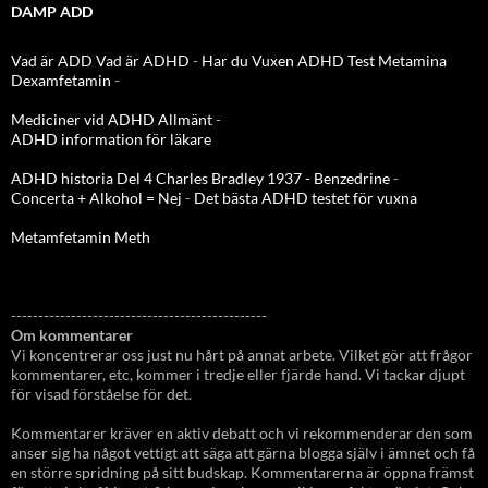
DAMP ADD
Vad är ADD
Vad är ADHD
-
Har du Vuxen ADHD Test
Metamina
Dexamfetamin
-
Mediciner vid ADHD Allmänt
-
ADHD information för läkare
ADHD historia Del 4 Charles Bradley 1937 - Benzedrine
-
Concerta + Alkohol = Nej
-
Det bästa ADHD testet för vuxna
Metamfetamin Meth
-----------------------------------------------
Om kommentarer
Vi koncentrerar oss just nu hårt på annat arbete. Vilket gör att frågor
kommentarer, etc, kommer i tredje eller fjärde hand. Vi tackar djupt
för visad förståelse för det.
Kommentarer kräver en aktiv debatt och vi rekommenderar den som
anser sig ha något vettigt att säga att gärna blogga själv i ämnet och få
en större spridning på sitt budskap. Kommentarerna är öppna främst