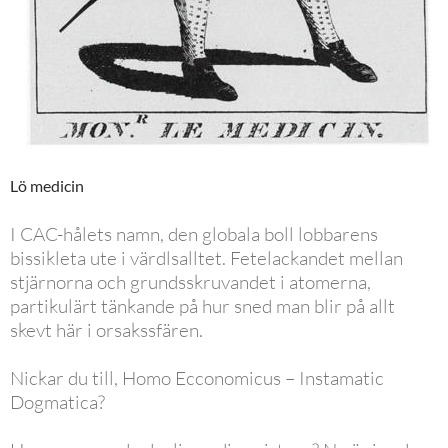
Lö medicin
I CAC-hålets namn, den globala boll lobbarens
bissikleta ute i värdlsalltet. Fetelackandet mellan
stjärnorna och grundsskruvandet i atomerna,
partikulärt tänkande på hur sned man blir på allt
skevt här i orsakssfären.
Nickar du till, Homo Ecconomicus – Instamatic
Dogmatica?