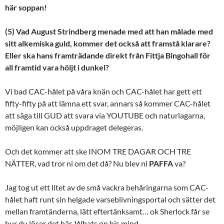
här soppan!
(5) Vad August Strindberg menade med att han målade med
sitt alkemiska guld, kommer det också att framstå klarare?
Eller ska hans framträdande direkt från Fittja Bingohall för
all framtid vara höljt i dunkel?
Vi bad CAC-hålet på våra knän och CAC-hålet har gett ett
fifty-fifty på att lämna ett svar, annars så kommer CAC-hålet
att säga till GUD att svara via YOUTUBE och naturlagarna,
möjligen kan också uppdraget delegeras.
Och det kommer att ske INOM TRE DAGAR OCH TRE
NÄTTER, vad tror ni om det då? Nu blev ni
PAFFA
va?
Jag tog ut ett litet av de små vackra behåringarna som CAC-
hålet haft runt sin helgade varseblivningsportal och sätter det
mellan framtänderna, lätt eftertänksamt… ok Sherlock får se
hur du löser det här. Whats on his mind.