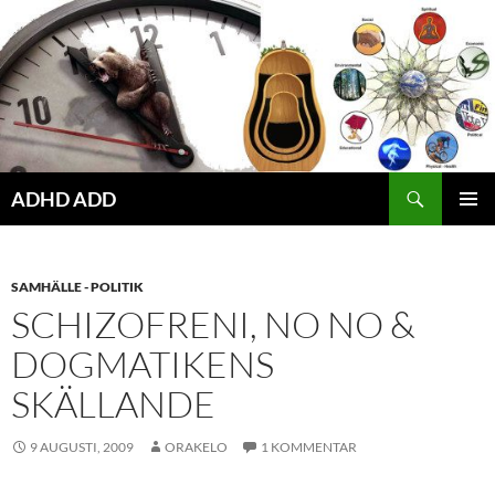
Hoppa
till
innehåll
ADHD ADD
PRIMÄR
MENY
SAMHÄLLE - POLITIK
SCHIZOFRENI, NO NO &
DOGMATIKENS
SKÄLLANDE
9 AUGUSTI, 2009
ORAKELO
1 KOMMENTAR