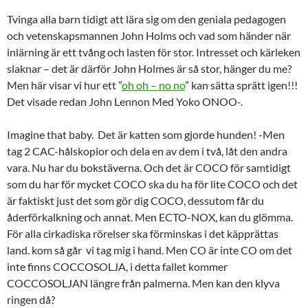
Tvinga alla barn tidigt att lära sig om den geniala pedagogen
och vetenskapsmannen John Holms och vad som händer när
inlärning är ett tvång och lasten för stor. Intresset och kärleken
slaknar – det är därför John Holmes är så stor, hänger du me?
Men här visar vi hur ett ”
oh oh – no no
” kan sätta sprätt igen!!!
Det visade redan John Lennon Med Yoko ONOO-.
Imagine that baby. Det är katten som gjorde hunden! -Men
tag 2 CAC-hålskopior och dela en av dem i två, låt den andra
vara. Nu har du bokstäverna. Och det är COCO för samtidigt
som du har för mycket COCO ska du ha för lite COCO och det
är faktiskt just det som gör dig COCO, dessutom får du
åderförkalkning och annat. Men ECTO-NOX, kan du glömma.
För alla cirkadiska rörelser ska förminskas i det käpprättas
land. kom så går vi tag mig i hand. Men CO är inte CO om det
inte finns COCCOSOLJA, i detta fallet kommer
COCCOSOLJAN längre från palmerna. Men kan den klyva
ringen då?