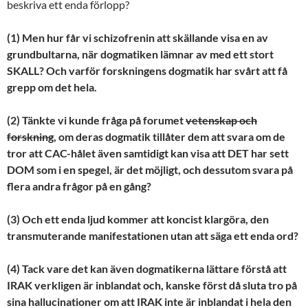
beskriva ett enda förlopp?
(1)
Men hur får vi schizofrenin att skällande visa en av
grundbultarna, när dogmatiken lämnar av med ett stort
SKALL? Och varför forskningens dogmatik har svårt att få
grepp om det hela.
(2)
Tänkte vi kunde fråga på forumet
vetenskap och
forskning
, om deras dogmatik tillåter dem att svara om de
tror att CAC-hålet även samtidigt kan visa att DET har sett
DOM som i en spegel, är det möjligt, och dessutom svara på
flera andra frågor på en gång?
(3)
Och ett enda ljud kommer att koncist klargöra, den
transmuterande manifestationen utan att säga ett enda ord?
(4) Tack vare det kan även dogmatikerna lättare förstå att
IRAK verkligen är inblandat och, kanske först då sluta tro på
sina hallucinationer om att IRAK inte är inblandat i hela den