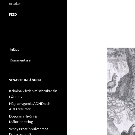
orsaker
FEED
Inlägg
Kommentarer
SENASTE INLÄGGEN
Kriminalvården missbrukar sin
ställning
Några nygamla ADHD och
ADD resurser
Dopamin Nivån &
Målorientering
Whey Proteinpulver mot
Diabetes typ 2