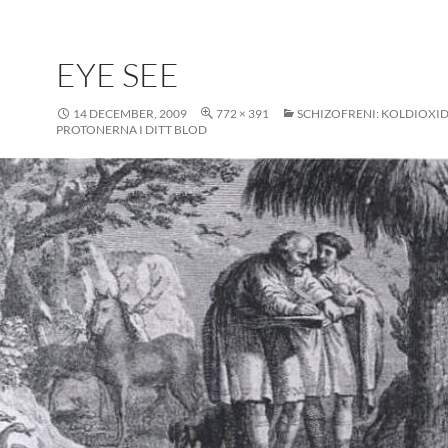
EYE SEE
14 DECEMBER, 2009
772 × 391
SCHIZOFRENI: KOLDIOXI
PROTONERNA I DITT BLOD