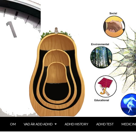
OM
VAD ÄR ADD ADHD
ADHD HISTORY
ADHD TEST
MEDICIN