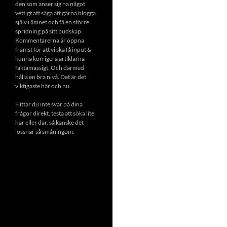
den som anser sig ha något
vettigt att säga att gärna blogga
själv i ämnet och få en större
spridning på sitt budskap.
Kommentarerna är öppna
främst för att vi ska få input &
kunna korrigera artiklarna
faktamässigt. Och därmed
hålla en bra nivå. Det är det
viktigaste här och nu.
Hittar du inte svar på dina
frågor direkt, testa att söka lite
här eller där, så kanske det
lossnar så småningom.