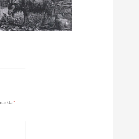
 märkta
*