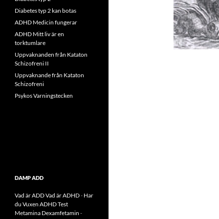
Diabetes typ 2 kan botas
ADHD Medicin fungerar
ADHD Mitt liv är en
torktumlare
Uppvaknanden från Kataton
Schizofreni II
Uppvaknande från Kataton
Schizofreni
Psykos Varningstecken
DAMP ADD
Vad är ADD
Vad är ADHD
-
Har
du Vuxen ADHD Test
Metamina Dexamfetamin
-