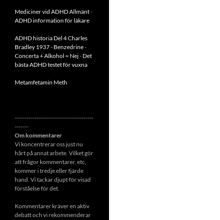
Mediciner vid ADHD Allmänt
-
ADHD information för läkare
ADHD historia Del 4 Charles
Bradley 1937 - Benzedrine
-
Concerta + Alkohol = Nej
-
Det
bästa ADHD testet för vuxna
Metamfetamin Meth
----------------------------------------
-------
Om kommentarer
Vi koncentrerar oss just nu
hårt på annat arbete. Vilket gör
att frågor kommentarer, etc,
kommer i tredje eller fjärde
hand. Vi tackar djupt för visad
förståelse för det.
Kommentarer kräver en aktiv
debatt och vi rekommenderar