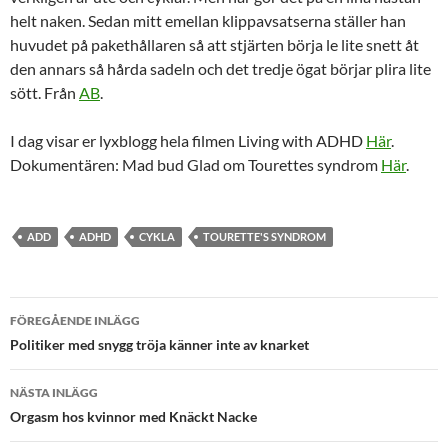
helt naken. Sedan mitt emellan klippavsatserna ställer han
huvudet på pakethållaren så att stjärten börja le lite snett åt
den annars så hårda sadeln och det tredje ögat börjar plira lite
sött. Från
AB
.
I dag visar er lyxblogg hela filmen Living with ADHD
Här
.
Dokumentären: Mad bud Glad om Tourettes syndrom
Här
.
ADD
ADHD
CYKLA
TOURETTE'S SYNDROM
Inläggsnavigering
FÖREGÅENDE INLÄGG
Politiker med snygg tröja känner inte av knarket
NÄSTA INLÄGG
Orgasm hos kvinnor med Knäckt Nacke