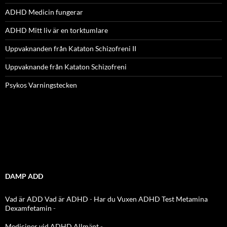
ADHD Medicin fungerar
ADHD Mitt liv är en torktumlare
Uppvaknanden från Kataton Schizofreni II
Uppvaknande från Kataton Schizofreni
Psykos Varningstecken
DAMP ADD
Vad är ADD
Vad är ADHD
-
Har du Vuxen ADHD Test
Metamina
Dexamfetamin
-
Mediciner vid ADHD Allmänt
-