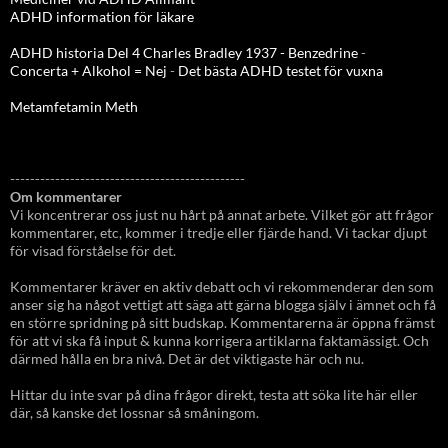
ADHD information för läkare
ADHD historia Del 4 Charles Bradley 1937 - Benzedrine
-
Concerta + Alkohol = Nej
-
Det bästa ADHD testet för vuxna
Metamfetamin Meth
-----------------------------------------------
Om kommentarer
Vi koncentrerar oss just nu hårt på annat arbete. Vilket gör att frågor
kommentarer, etc, kommer i tredje eller fjärde hand. Vi tackar djupt
för visad förståelse för det.
Kommentarer kräver en aktiv debatt och vi rekommenderar den som
anser sig ha något vettigt att säga att gärna blogga själv i ämnet och få
en större spridning på sitt budskap. Kommentarerna är öppna främst
för att vi ska få input & kunna korrigera artiklarna faktamässigt. Och
därmed hålla en bra nivå. Det är det viktigaste här och nu.
Hittar du inte svar på dina frågor direkt, testa att söka lite här eller
där, så kanske det lossnar så småningom.