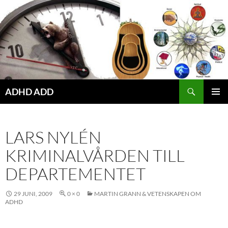
Hoppa
till
innehåll
ADHD ADD
PRIMÄR
MENY
LARS NYLÉN
KRIMINALVÅRDEN TILL
DEPARTEMENTET
29 JUNI, 2009
0 × 0
MARTIN GRANN & VETENSKAPEN OM
ADHD