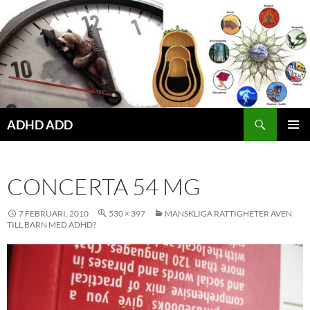
Hoppa
till
innehåll
ADHD ADD
PRIMÄR
MENY
CONCERTA 54 MG
7 FEBRUARI, 2010
530 × 397
MÄNSKLIGA RÄTTIGHETER ÄVEN
TILL BARN MED ADHD?