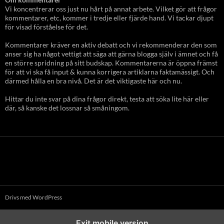
Vi koncentrerar oss just nu hårt på annat arbete. Vilket gör att frågor
kommentarer, etc, kommer i tredje eller fjärde hand. Vi tackar djupt
för visad förståelse för det.
Kommentarer kräver en aktiv debatt och vi rekommenderar den som
anser sig ha något vettigt att säga att gärna blogga själv i ämnet och få
en större spridning på sitt budskap. Kommentarerna är öppna främst
för att vi ska få input & kunna korrigera artiklarna faktamässigt. Och
därmed hålla en bra nivå. Det är det viktigaste här och nu.
Hittar du inte svar på dina frågor direkt, testa att söka lite här eller
där, så kanske det lossnar så småningom.
Drivs med WordPress
Exit mobile version